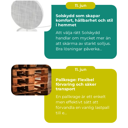
11. jun
Solskydd som skapar
komfort, hållbarhet och stil
i hemmet
Att välja rätt Solskydd
handlar om mycket mer än
att skärma av starkt solljus.
Bra lösningar påverka...
11. jun
Pallkrage: Flexibel
förvaring och säker
transport
En pallkrage är ett enkelt
men effektivt sätt att
förvandla en vanlig lastpall
till e...