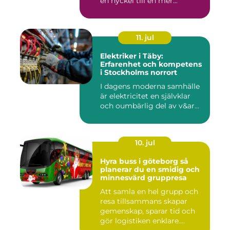
en nyckel till en mer...
11. jul
Elektriker i Täby:
Erfarenhet och kompetens
i Stockholms norrort
I dagens moderna samhälle
är elektricitet en självklar
och oumbärlig del av v&ar...
10. jul
Hyra buss i göteborg så
planerar du en smidig och
minnesvärd gruppresa
Att samla en hel grupp och
resa tillsammans skapar
gemenskap, sparar tid och
gör logistiken enklare....