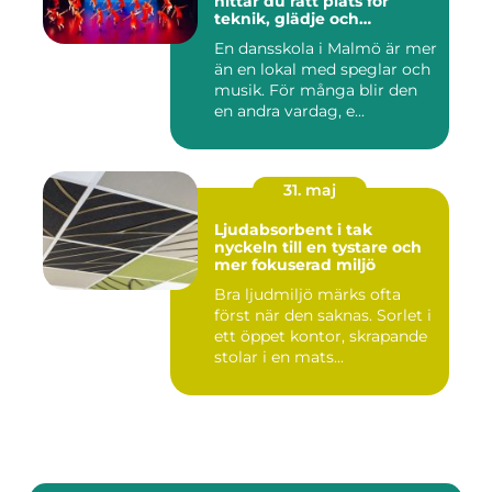
hittar du rätt plats för
teknik, glädje och
utveckling
En dansskola i Malmö är mer
än en lokal med speglar och
musik. För många blir den
en andra vardag, e...
31. maj
Ljudabsorbent i tak
nyckeln till en tystare och
mer fokuserad miljö
Bra ljudmiljö märks ofta
först när den saknas. Sorlet i
ett öppet kontor, skrapande
stolar i en mats...