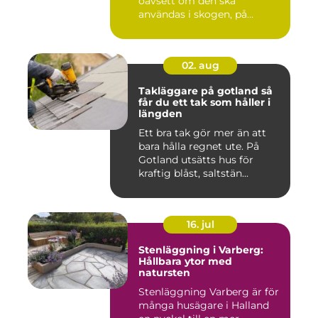
oavsett om den ska
användas i skogen, på
gården ...
02. aug
Takläggare på gotland så
får du ett tak som håller i
längden
Ett bra tak gör mer än att
bara hålla regnet ute. På
Gotland utsätts hus för
kraftig blåst, saltstän...
16. jul
Stenläggning i Varberg:
Hållbara ytor med
natursten
Stenläggning Varberg är för
många husägare i Halland