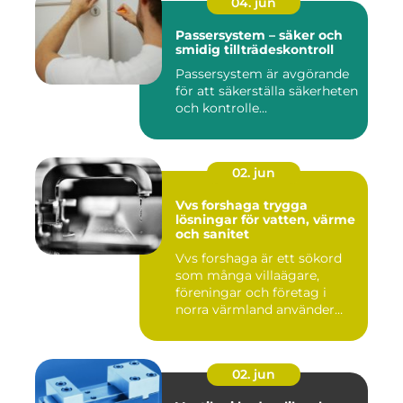
04. jun
Passersystem – säker och
smidig tillträdeskontroll
Passersystem är avgörande
för att säkerställa säkerheten
och kontrolle...
02. jun
Vvs forshaga trygga
lösningar för vatten, värme
och sanitet
Vvs forshaga är ett sökord
som många villaägare,
föreningar och företag i
norra värmland använder
nä...
02. jun