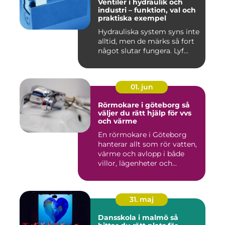
Ventiler i hydraulik och
industri – funktion, val och
praktiska exempel
Hydrauliska system syns inte
alltid, men de märks så fort
något slutar fungera. Lyf...
01. jun
Rörmokare i göteborg så
väljer du rätt hjälp för vvs
och värme
En rörmokare i Göteborg
hanterar allt som rör vatten,
värme och avlopp i både
villor, lägenheter och...
31. maj
Dansskola i malmö så