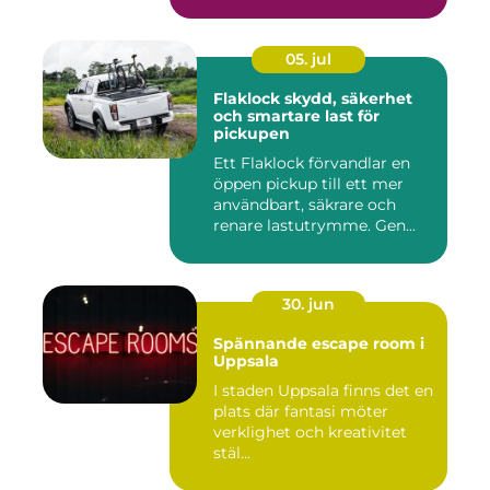
inkom...
05. jul
Flaklock skydd, säkerhet
och smartare last för
pickupen
Ett Flaklock förvandlar en
öppen pickup till ett mer
användbart, säkrare och
renare lastutrymme. Gen...
30. jun
Spännande escape room i
Uppsala
I staden Uppsala finns det en
plats där fantasi möter
verklighet och kreativitet
stäl...