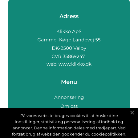
Adress
web:
www.klikko.dk
Menu
Annonsering
Om oss
Cookies
På vores website bruges cookies til at huske dine
indstillinger, statistik og personalisering af indhold og
Kontakta oss
annoncer. Denne information deles med tredjepart. Ved
Sitemap
fortsat brug af websiden godkender du cookiepolitikken.