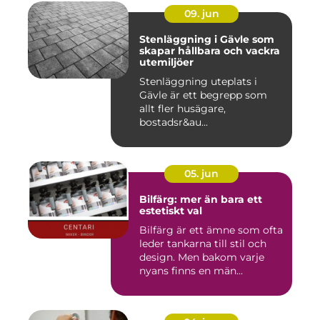
09. jun
Stenläggning i Gävle som
skapar hållbara och vackra
utemiljöer
Stenläggning uteplats i
Gävle är ett begrepp som
allt fler husägare,
bostadsr&au...
05. jun
Bilfärg: mer än bara ett
estetiskt val
Bilfärg är ett ämne som ofta
leder tankarna till stil och
design. Men bakom varje
nyans finns en män...