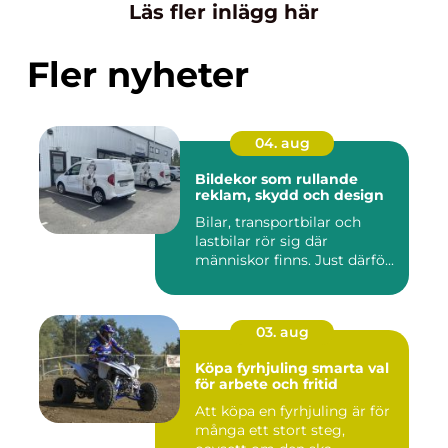
Läs fler inlägg här
Fler nyheter
04. aug
Bildekor som rullande
reklam, skydd och design
Bilar, transportbilar och
lastbilar rör sig där
människor finns. Just därfö...
03. aug
Köpa fyrhjuling smarta val
för arbete och fritid
Att köpa en fyrhjuling är för
många ett stort steg,