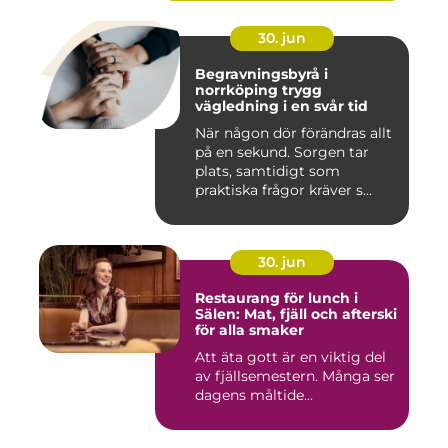
30. jun
Begravningsbyrå i
norrköping trygg
vägledning i en svår tid
När någon dör förändras allt
på en sekund. Sorgen tar
plats, samtidigt som
praktiska frågor kräver s...
30. jun
Restaurang för lunch i
Sälen: Mat, fjäll och afterski
för alla smaker
Att äta gott är en viktig del
av fjällsemestern. Många ser
dagens måltide...