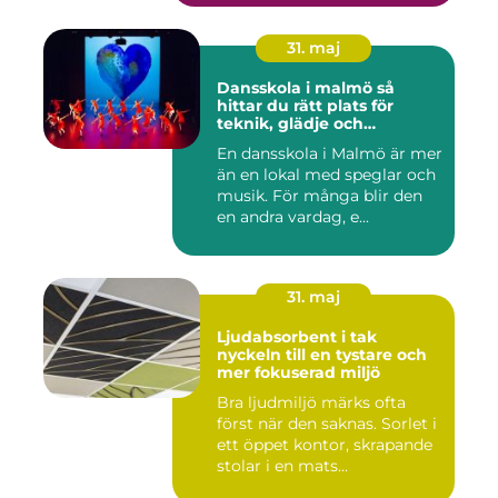
31. maj
Dansskola i malmö så
hittar du rätt plats för
teknik, glädje och
utveckling
En dansskola i Malmö är mer
än en lokal med speglar och
musik. För många blir den
en andra vardag, e...
31. maj
Ljudabsorbent i tak
nyckeln till en tystare och
mer fokuserad miljö
Bra ljudmiljö märks ofta
först när den saknas. Sorlet i
ett öppet kontor, skrapande
stolar i en mats...