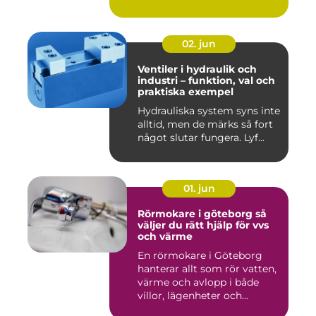
nä...
02. jun
Ventiler i hydraulik och
industri – funktion, val och
praktiska exempel
Hydrauliska system syns inte
alltid, men de märks så fort
något slutar fungera. Lyf...
01. jun
Rörmokare i göteborg så
väljer du rätt hjälp för vvs
och värme
En rörmokare i Göteborg
hanterar allt som rör vatten,
värme och avlopp i både
villor, lägenheter och...