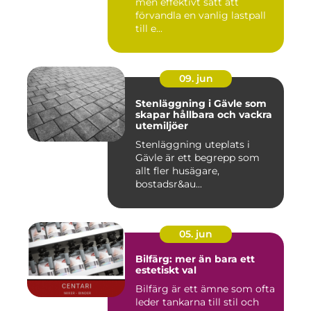
men effektivt sätt att
förvandla en vanlig lastpall
till e...
09. jun
Stenläggning i Gävle som
skapar hållbara och vackra
utemiljöer
Stenläggning uteplats i
Gävle är ett begrepp som
allt fler husägare,
bostadsr&au...
05. jun
Bilfärg: mer än bara ett
estetiskt val
Bilfärg är ett ämne som ofta
leder tankarna till stil och