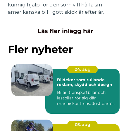
kunnig hjälp för den som vill hålla sin
amerikanska bil i gott skick år efter år.
Läs fler inlägg här
Fler nyheter
04. aug
Bildekor som rullande
reklam, skydd och design
Bilar, transportbilar och
lastbilar rör sig där
människor finns. Just därfö...
03. aug