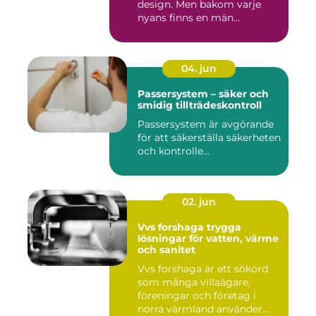
design. Men bakom varje
nyans finns en män...
04. jun
Passersystem – säker och
smidig tillträdeskontroll
Passersystem är avgörande
för att säkerställa säkerheten
och kontrolle...
02. jun
Vvs forshaga trygga
lösningar för vatten, värme
och sanitet
Vvs forshaga är ett sökord
som många villaägare,
föreningar och företag i
norra värmland använder