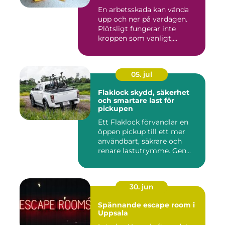
En arbetsskada kan vända
upp och ner på vardagen.
Plötsligt fungerar inte
kroppen som vanligt,
inkom...
05. jul
Flaklock skydd, säkerhet
och smartare last för
pickupen
Ett Flaklock förvandlar en
öppen pickup till ett mer
användbart, säkrare och
renare lastutrymme. Gen...
30. jun
Spännande escape room i
Uppsala