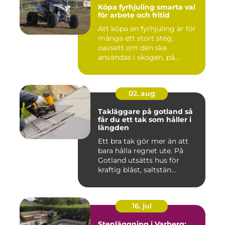
Köpa fyrhjuling smarta val
för arbete och fritid
Att köpa en fyrhjuling är för
många ett stort steg,
oavsett om den ska
användas i skogen, på
gården ...
02. aug
Takläggare på gotland så
får du ett tak som håller i
längden
Ett bra tak gör mer än att
bara hålla regnet ute. På
Gotland utsätts hus för
kraftig blåst, saltstän...
16. jul
Stenläggning i Varberg: