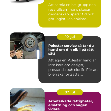
Att samla en hel grupp och
resa tillsammans skapar
gemenskap, sparar tid och
gör logistiken enklare....
10. jul
Polestar service så tar du
hand om din elbil på rätt
sätt
Att äga en Polestar handlar
inte bara om design,
prestanda och eldrift. För att
bilen ska fortsätta ...
07. jul
Arbetsskada rättigheter,
ersättning och vägen
vidare