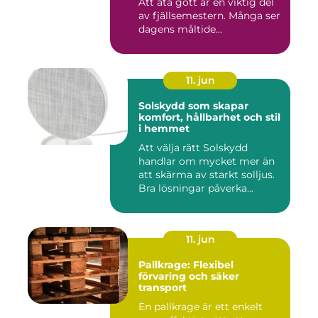
Att äta gott är en viktig del
av fjällsemestern. Många ser
dagens måltide...
11. jun
Solskydd som skapar
komfort, hållbarhet och stil
i hemmet
Att välja rätt Solskydd
handlar om mycket mer än
att skärma av starkt solljus.
Bra lösningar påverka...
11. jun
Pallkrage: Flexibel
förvaring och säker
transport
En pallkrage är ett enkelt