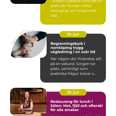
I staden Uppsala finns det en
plats där fantasi möter
verklighet och kreativitet
stäl...
30. jun
Begravningsbyrå i
norrköping trygg
vägledning i en svår tid
När någon dör förändras allt
på en sekund. Sorgen tar
plats, samtidigt som
praktiska frågor kräver s...
30. jun
Restaurang för lunch i
Sälen: Mat, fjäll och afterski
för alla smaker