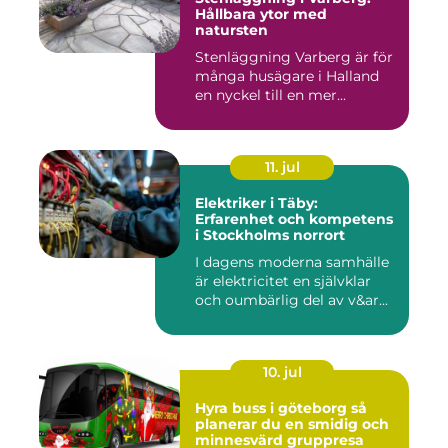
Hållbara ytor med
natursten
Stenläggning Varberg är för
många husägare i Halland
en nyckel till en mer...
11. jul
Elektriker i Täby:
Erfarenhet och kompetens
i Stockholms norrort
I dagens moderna samhälle
är elektricitet en självklar
och oumbärlig del av v&ar...
10. jul
Hyra buss i göteborg så
planerar du en smidig och
minnesvärd gruppresa