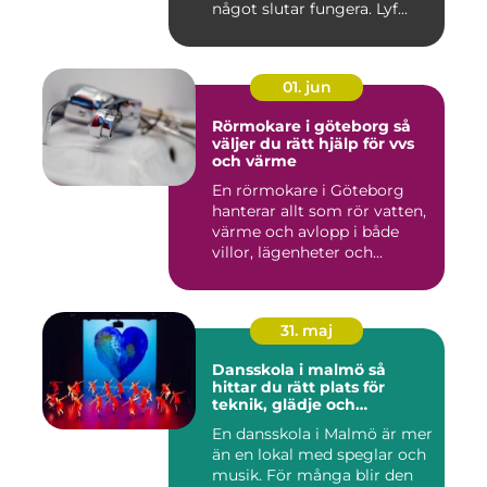
något slutar fungera. Lyf...
01. jun
Rörmokare i göteborg så
väljer du rätt hjälp för vvs
och värme
En rörmokare i Göteborg
hanterar allt som rör vatten,
värme och avlopp i både
villor, lägenheter och...
31. maj
Dansskola i malmö så
hittar du rätt plats för
teknik, glädje och
utveckling
En dansskola i Malmö är mer
än en lokal med speglar och
musik. För många blir den