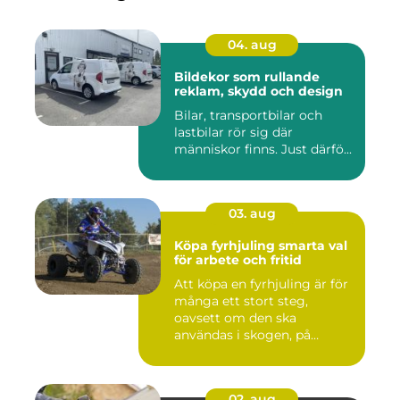
04. aug
Bildekor som rullande
reklam, skydd och design
Bilar, transportbilar och
lastbilar rör sig där
människor finns. Just därfö...
03. aug
Köpa fyrhjuling smarta val
för arbete och fritid
Att köpa en fyrhjuling är för
många ett stort steg,
oavsett om den ska
användas i skogen, på
gården ...
02. aug