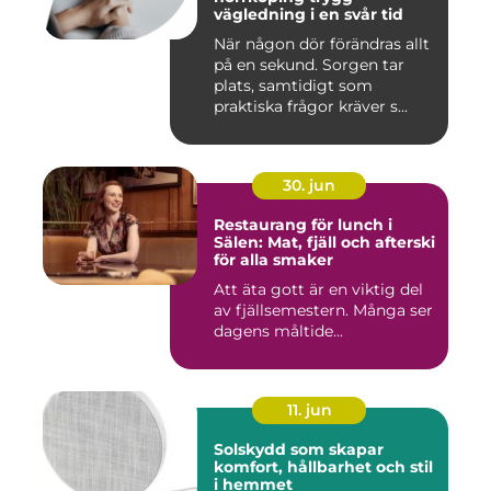
vägledning i en svår tid
När någon dör förändras allt
på en sekund. Sorgen tar
plats, samtidigt som
praktiska frågor kräver s...
30. jun
Restaurang för lunch i
Sälen: Mat, fjäll och afterski
för alla smaker
Att äta gott är en viktig del
av fjällsemestern. Många ser
dagens måltide...
11. jun
Solskydd som skapar
komfort, hållbarhet och stil
i hemmet