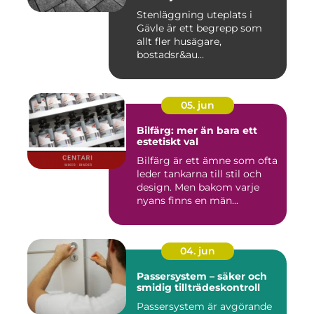
Stenläggning uteplats i
Gävle är ett begrepp som
allt fler husägare,
bostadsr&au...
05. jun
Bilfärg: mer än bara ett
estetiskt val
Bilfärg är ett ämne som ofta
leder tankarna till stil och
design. Men bakom varje
nyans finns en män...
04. jun
Passersystem – säker och
smidig tillträdeskontroll
Passersystem är avgörande