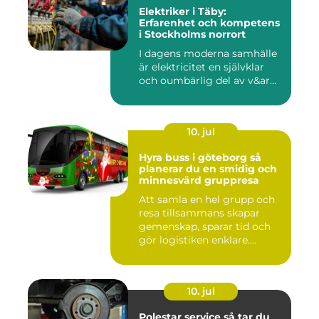
Elektriker i Täby:
Erfarenhet och kompetens
i Stockholms norrort
I dagens moderna samhälle
är elektricitet en självklar
och oumbärlig del av v&ar...
10. jul
Hyra buss i göteborg så
planerar du en smidig och
minnesvärd gruppresa
Att samla en hel grupp och
resa tillsammans skapar
gemenskap, sparar tid och
gör logistiken enklare....
10. jul
Polestar service så tar du