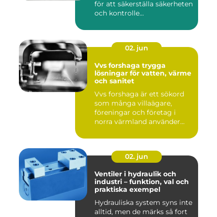
för att säkerställa säkerheten
och kontrolle...
02. jun
Vvs forshaga trygga
lösningar för vatten, värme
och sanitet
Vvs forshaga är ett sökord
som många villaägare,
föreningar och företag i
norra värmland använder
nä...
02. jun
Ventiler i hydraulik och
industri – funktion, val och
praktiska exempel
Hydrauliska system syns inte
alltid, men de märks så fort