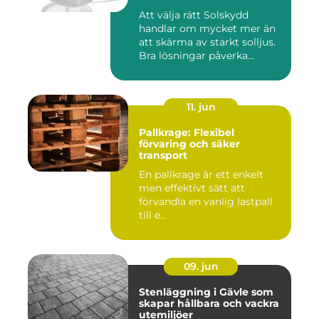
Att välja rätt Solskydd
handlar om mycket mer än
att skärma av starkt solljus.
Bra lösningar påverka...
11. jun
Pallkrage: Flexibel
förvaring och säker
transport
En pallkrage är ett enkelt
men effektivt sätt att
förvandla en vanlig lastpall
till e...
09. jun
Stenläggning i Gävle som
skapar hållbara och vackra
utemiljöer