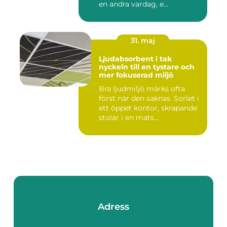
en andra vardag, e...
31. maj
Ljudabsorbent i tak
nyckeln till en tystare och
mer fokuserad miljö
Bra ljudmiljö märks ofta
först när den saknas. Sorlet i
ett öppet kontor, skrapande
stolar i en mats...
Adress