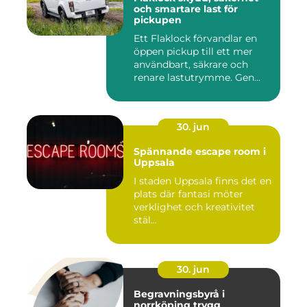
och smartare last för
pickupen
Ett Flaklock förvandlar en
öppen pickup till ett mer
användbart, säkrare och
renare lastutrymme. Gen...
30. jun
Spännande escape room i
Uppsala
I staden Uppsala finns det en
plats där fantasi möter
verklighet och kreativitet
stäl...
30. jun
Begravningsbyrå i
norrköping trygg