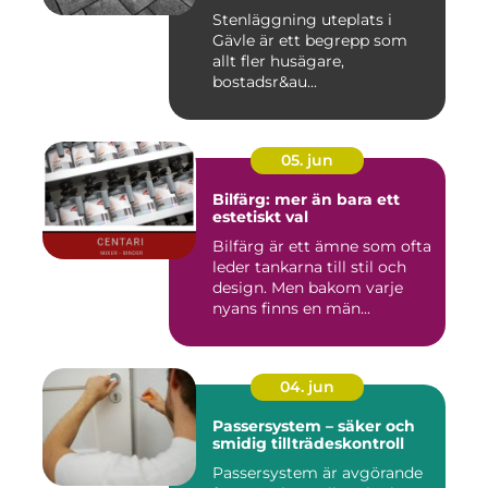
Stenläggning uteplats i
Gävle är ett begrepp som
allt fler husägare,
bostadsr&au...
05. jun
Bilfärg: mer än bara ett
estetiskt val
Bilfärg är ett ämne som ofta
leder tankarna till stil och
design. Men bakom varje
nyans finns en män...
04. jun
Passersystem – säker och
smidig tillträdeskontroll
Passersystem är avgörande