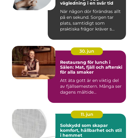
vägledning i en svår tid
När någon dör förändras allt
på en sekund. Sorgen tar
plats, samtidigt som
praktiska frågor kräver s...
30. jun
Restaurang för lunch i
Sälen: Mat, fjäll och afterski
för alla smaker
Att äta gott är en viktig del
av fjällsemestern. Många ser
dagens måltide...
11. jun
Solskydd som skapar
komfort, hållbarhet och stil
i hemmet