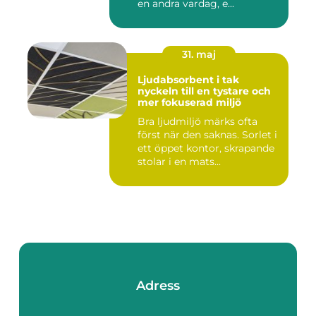
en andra vardag, e...
31. maj
Ljudabsorbent i tak
nyckeln till en tystare och
mer fokuserad miljö
Bra ljudmiljö märks ofta
först när den saknas. Sorlet i
ett öppet kontor, skrapande
stolar i en mats...
Adress