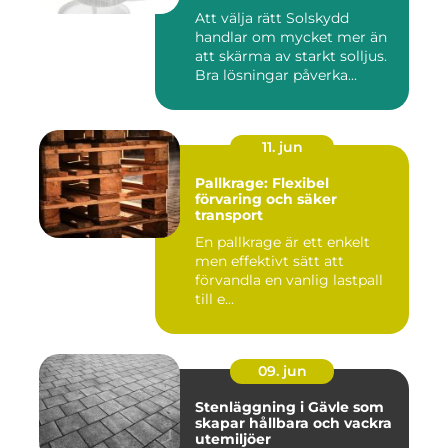
Att välja rätt Solskydd
handlar om mycket mer än
att skärma av starkt solljus.
Bra lösningar påverka...
11. jun
Pallkrage: Flexibel
förvaring och säker
transport
En pallkrage är ett enkelt
men effektivt sätt att
förvandla en vanlig lastpall
till e...
09. jun
Stenläggning i Gävle som
skapar hållbara och vackra
utemiljöer