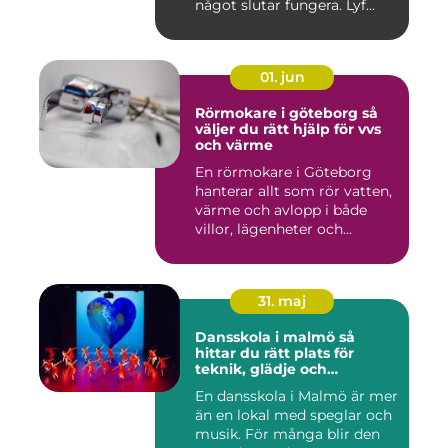
något slutar fungera. Lyf...
01. jun
Rörmokare i göteborg så
väljer du rätt hjälp för vvs
och värme
En rörmokare i Göteborg
hanterar allt som rör vatten,
värme och avlopp i både
villor, lägenheter och...
31. maj
Dansskola i malmö så
hittar du rätt plats för
teknik, glädje och
utveckling
En dansskola i Malmö är mer
än en lokal med speglar och
musik. För många blir den