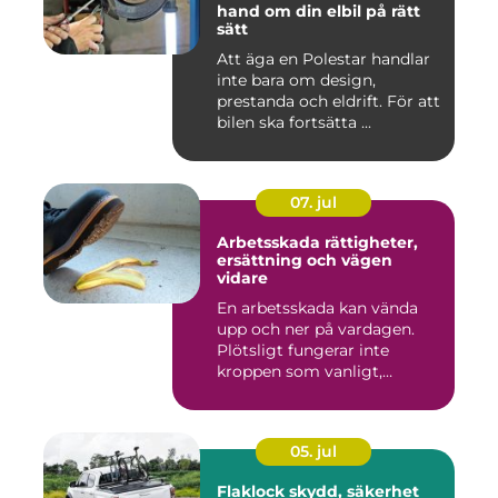
hand om din elbil på rätt
sätt
Att äga en Polestar handlar
inte bara om design,
prestanda och eldrift. För att
bilen ska fortsätta ...
07. jul
Arbetsskada rättigheter,
ersättning och vägen
vidare
En arbetsskada kan vända
upp och ner på vardagen.
Plötsligt fungerar inte
kroppen som vanligt,
inkom...
05. jul
Flaklock skydd, säkerhet