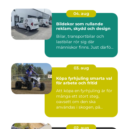
04. aug
Bildekor som rullande
reklam, skydd och design
Bilar, transportbilar och
lastbilar rör sig där
människor finns. Just därfö...
03. aug
Köpa fyrhjuling smarta val
för arbete och fritid
Att köpa en fyrhjuling är för
många ett stort steg,
oavsett om den ska
användas i skogen, på
gården ...
02. aug