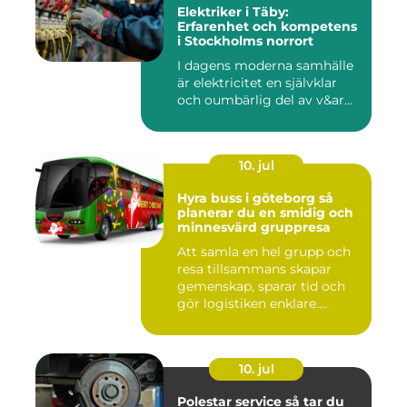
Elektriker i Täby:
Erfarenhet och kompetens
i Stockholms norrort
I dagens moderna samhälle
är elektricitet en självklar
och oumbärlig del av v&ar...
10. jul
Hyra buss i göteborg så
planerar du en smidig och
minnesvärd gruppresa
Att samla en hel grupp och
resa tillsammans skapar
gemenskap, sparar tid och
gör logistiken enklare....
10. jul
Polestar service så tar du