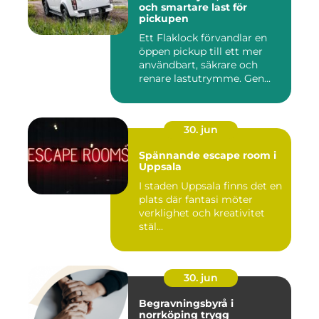
och smartare last för
pickupen
Ett Flaklock förvandlar en
öppen pickup till ett mer
användbart, säkrare och
renare lastutrymme. Gen...
30. jun
Spännande escape room i
Uppsala
I staden Uppsala finns det en
plats där fantasi möter
verklighet och kreativitet
stäl...
30. jun
Begravningsbyrå i
norrköping trygg