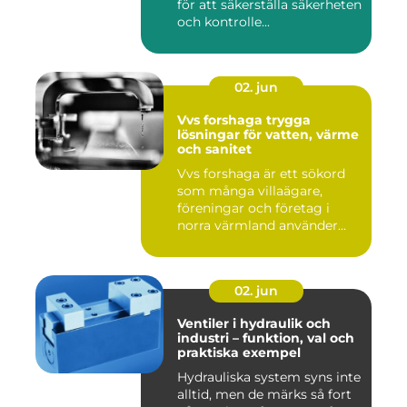
för att säkerställa säkerheten
och kontrolle...
02. jun
Vvs forshaga trygga
lösningar för vatten, värme
och sanitet
Vvs forshaga är ett sökord
som många villaägare,
föreningar och företag i
norra värmland använder
nä...
02. jun
Ventiler i hydraulik och
industri – funktion, val och
praktiska exempel
Hydrauliska system syns inte
alltid, men de märks så fort