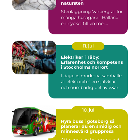
natursten
Stenläggning Varberg är för
många husägare i Halland
en nyckel till en mer...
11. jul
Elektriker i Täby:
Erfarenhet och kompetens
i Stockholms norrort
I dagens moderna samhälle
är elektricitet en självklar
och oumbärlig del av v&ar...
10. jul
Hyra buss i göteborg så
planerar du en smidig och
minnesvärd gruppresa
Att samla en hel grupp och