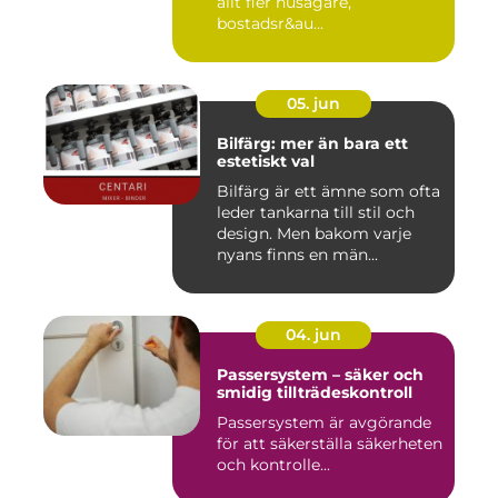
allt fler husägare,
bostadsr&au...
05. jun
Bilfärg: mer än bara ett
estetiskt val
Bilfärg är ett ämne som ofta
leder tankarna till stil och
design. Men bakom varje
nyans finns en män...
04. jun
Passersystem – säker och
smidig tillträdeskontroll
Passersystem är avgörande
för att säkerställa säkerheten
och kontrolle...