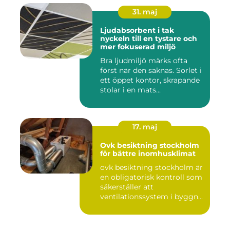
31. maj
Ljudabsorbent i tak
nyckeln till en tystare och
mer fokuserad miljö
Bra ljudmiljö märks ofta
först när den saknas. Sorlet i
ett öppet kontor, skrapande
stolar i en mats...
17. maj
Ovk besiktning stockholm
för bättre inomhusklimat
ovk besiktning stockholm är
en obligatorisk kontroll som
säkerställer att
ventilationssystem i byggn...