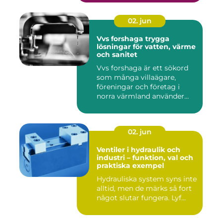
02. jun
Vvs forshaga trygga
lösningar för vatten, värme
och sanitet
Vvs forshaga är ett sökord
som många villaägare,
föreningar och företag i
norra värmland använder
nä...
02. jun
Ventiler i hydraulik och
industri – funktion, val och
praktiska exempel
Hydrauliska system syns inte
alltid, men de märks så fort
något slutar fungera. Lyf...