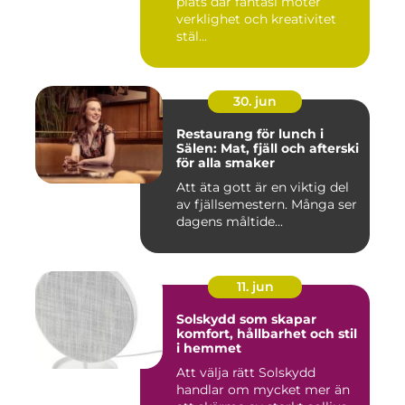
plats där fantasi möter
verklighet och kreativitet
stäl...
30. jun
Restaurang för lunch i
Sälen: Mat, fjäll och afterski
för alla smaker
Att äta gott är en viktig del
av fjällsemestern. Många ser
dagens måltide...
11. jun
Solskydd som skapar
komfort, hållbarhet och stil
i hemmet
Att välja rätt Solskydd
handlar om mycket mer än