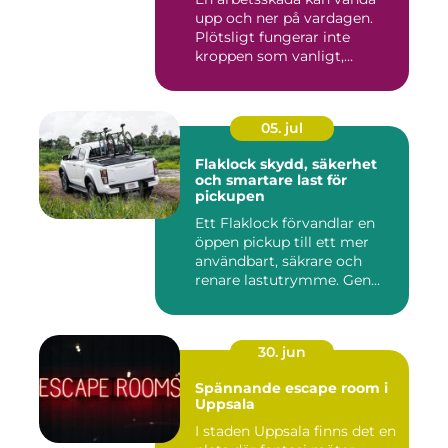
upp och ner på vardagen.
Plötsligt fungerar inte
kroppen som vanligt,
inkom...
05. jul
Flaklock skydd, säkerhet
och smartare last för
pickupen
Ett Flaklock förvandlar en
öppen pickup till ett mer
användbart, säkrare och
renare lastutrymme. Gen...
30. jun
Spännande escape room i
Uppsala
I staden Uppsala finns det en