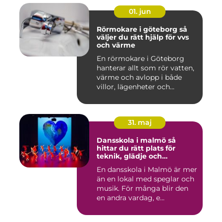
01. jun
Rörmokare i göteborg så
väljer du rätt hjälp för vvs
och värme
En rörmokare i Göteborg
hanterar allt som rör vatten,
värme och avlopp i både
villor, lägenheter och...
31. maj
Dansskola i malmö så
hittar du rätt plats för
teknik, glädje och
utveckling
En dansskola i Malmö är mer
än en lokal med speglar och
musik. För många blir den
en andra vardag, e...