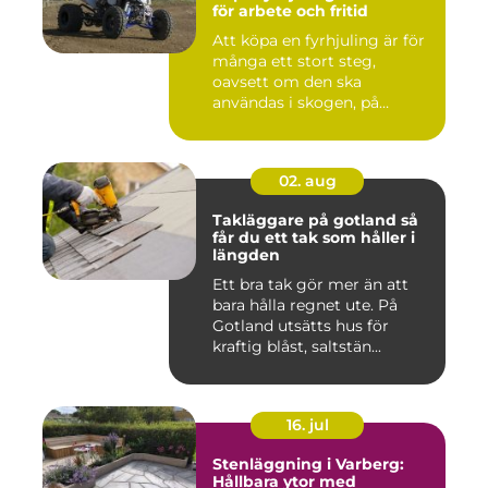
för arbete och fritid
Att köpa en fyrhjuling är för
många ett stort steg,
oavsett om den ska
användas i skogen, på
gården ...
02. aug
Takläggare på gotland så
får du ett tak som håller i
längden
Ett bra tak gör mer än att
bara hålla regnet ute. På
Gotland utsätts hus för
kraftig blåst, saltstän...
16. jul
Stenläggning i Varberg:
Hållbara ytor med