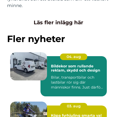
minne.
Läs fler inlägg här
Fler nyheter
04. aug
Bildekor som rullande
reklam, skydd och design
Bilar, transportbilar och
lastbilar rör sig där
människor finns. Just därfö...
03. aug
Köpa fyrhjuling smarta val