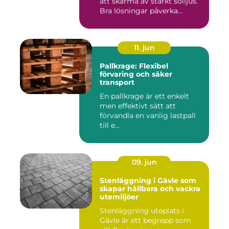
att skärma av starkt solljus.
Bra lösningar påverka...
11. jun
Pallkrage: Flexibel
förvaring och säker
transport
En pallkrage är ett enkelt
men effektivt sätt att
förvandla en vanlig lastpall
till e...
09. jun
Stenläggning i Gävle som
skapar hållbara och vackra
utemiljöer
Stenläggning uteplats i
Gävle är ett begrepp som