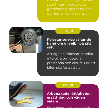
resa tillsammans skapar
gemenskap, sparar tid och
gör logistiken enklare....
10. jul
Polestar service så tar du
hand om din elbil på rätt
sätt
Att äga en Polestar handlar
inte bara om design,
prestanda och eldrift. För att
bilen ska fortsätta ...
07. jul
Arbetsskada rättigheter,
ersättning och vägen
vidare
En arbetsskada kan vända