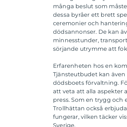
många beslut som måste fa
dessa byråer ett brett spe
ceremonier och hantering 
dödsannonser. De kan äve
minnesstunder, transporter
sörjande utrymme att fok
Erfarenheten hos en komp
Tjänsteutbudet kan även 
dödsboets förvaltning. Fö
att veta att alla aspekte
press. Som en trygg och 
Trollhättan också erbjud
fungerar, vilken täcker vi
Sverige.