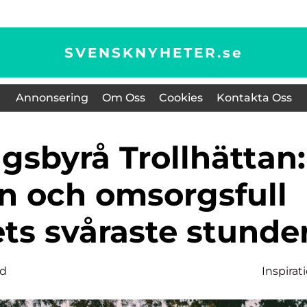
SVENSKNYHETER.
se
Annonsering
Om Oss
Cookies
Kontakta Oss
 och omsorgsfull
vets svåraste stunde
d
Inspirat