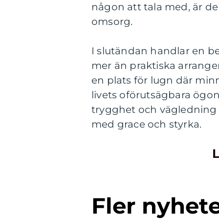
någon att tala med, är de
omsorg.
I slutändan handlar en b
mer än praktiska arrangem
en plats för lugn där min
livets oförutsägbara ögo
trygghet och vägledning
med grace och styrka.
L
Fler nyhet