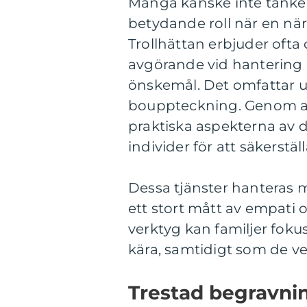
Många kanske inte tänker 
betydande roll när en nä
Trollhättan erbjuder ofta
avgörande vid hantering a
önskemål. Det omfattar 
bouppteckning. Genom att
praktiska aspekterna av d
individer för att säkerstä
Dessa tjänster hanteras 
ett stort mått av empati o
verktyg kan familjer foku
kära, samtidigt som de vet
Trestad begravnin