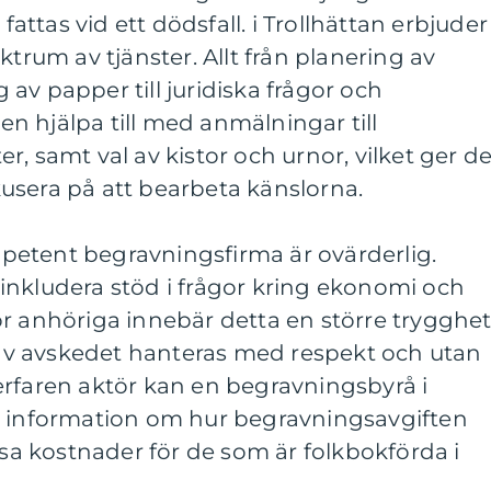
ttas vid ett dödsfall. i Trollhättan erbjuder
ktrum av tjänster. Allt från planering av
av papper till juridiska frågor och
n hjälpa till med anmälningar till
, samt val av kistor och urnor, vilket ger d
usera på att bearbeta känslorna.
etent begravningsfirma är ovärderlig.
inkludera stöd i frågor kring ekonomi och
r anhöriga innebär detta en större trygghet
r av avskedet hanteras med respekt och utan
erfaren aktör kan en begravningsbyrå i
a information om hur begravningsavgiften
ssa kostnader för de som är folkbokförda i