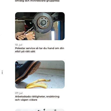
smidig och minnesvärd gruppresa
e
10. jul
Polestar service så tar du hand om din
elbil på rätt sätt
 i
07. jul
Arbetsskada rättigheter, ersättning
och vägen vidare