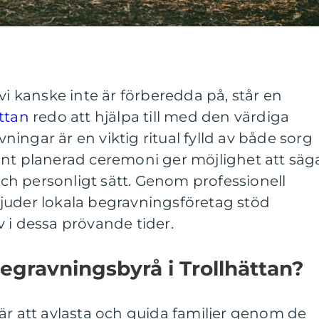
vi kanske inte är förberedda på, står en
ttan
redo att hjälpa till med den värdiga
ingar är en viktig ritual fylld av både sorg
ant planerad ceremoni ger möjlighet att säg
 och personligt sätt. Genom professionell
juder lokala begravningsföretag stöd
 i dessa prövande tider.
egravningsbyrå i Trollhättan?
är att avlasta och guida familjer genom de