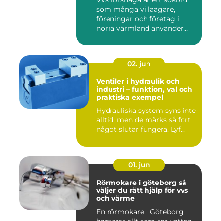
Vvs forshaga är ett sökord
som många villaägare,
föreningar och företag i
norra värmland använder
nä...
02. jun
Ventiler i hydraulik och
industri – funktion, val och
praktiska exempel
Hydrauliska system syns inte
alltid, men de märks så fort
något slutar fungera. Lyf...
01. jun
Rörmokare i göteborg så
väljer du rätt hjälp för vvs
och värme
En rörmokare i Göteborg