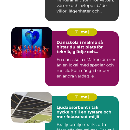
hanterar allt som rör vatten,
värme och avlopp i både
villor, lägenheter och...
31. maj
Dansskola i malmö så
hittar du rätt plats för
teknik, glädje och
utveckling
En dansskola i Malmö är mer
än en lokal med speglar och
musik. För många blir den
en andra vardag, e...
31. maj
Ljudabsorbent i tak
nyckeln till en tystare och
mer fokuserad miljö
Bra ljudmiljö märks ofta