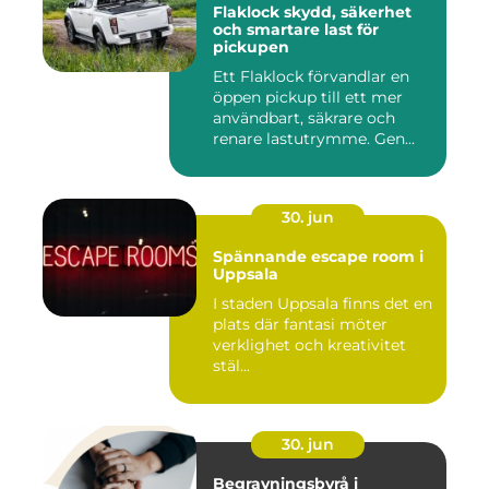
Flaklock skydd, säkerhet
och smartare last för
pickupen
Ett Flaklock förvandlar en
öppen pickup till ett mer
användbart, säkrare och
renare lastutrymme. Gen...
30. jun
Spännande escape room i
Uppsala
I staden Uppsala finns det en
plats där fantasi möter
verklighet och kreativitet
stäl...
30. jun
Begravningsbyrå i