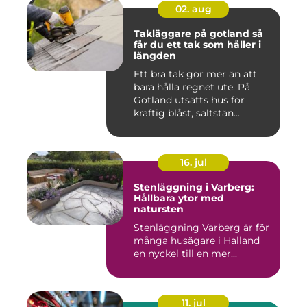
02. aug
Takläggare på gotland så
får du ett tak som håller i
längden
Ett bra tak gör mer än att
bara hålla regnet ute. På
Gotland utsätts hus för
kraftig blåst, saltstän...
16. jul
Stenläggning i Varberg:
Hållbara ytor med
natursten
Stenläggning Varberg är för
många husägare i Halland
en nyckel till en mer...
11. jul