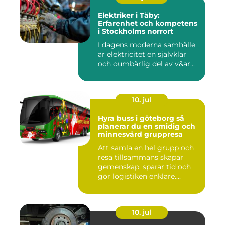
Elektriker i Täby:
Erfarenhet och kompetens
i Stockholms norrort
I dagens moderna samhälle
är elektricitet en självklar
och oumbärlig del av v&ar...
10. jul
Hyra buss i göteborg så
planerar du en smidig och
minnesvärd gruppresa
Att samla en hel grupp och
resa tillsammans skapar
gemenskap, sparar tid och
gör logistiken enklare....
10. jul