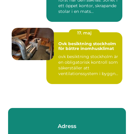
först när den saknas. Sorlet i
ett öppet kontor, skrapande
stolar i en mats...
17. maj
Ovk besiktning stockholm
för bättre inomhusklimat
ovk besiktning stockholm är
en obligatorisk kontroll som
säkerställer att
ventilationssystem i byggn...
Adress