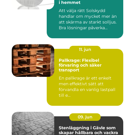
i hemmet
Att välja rätt Solskydd
handlar om mycket mer än
att skärma av starkt solljus.
Bra lösningar påverka...
11. jun
Pallkrage: Flexibel
förvaring och säker
transport
En pallkrage är ett enkelt
men effektivt sätt att
förvandla en vanlig lastpall
till e...
09. jun
Stenläggning i Gävle som
skapar hållbara och vackra