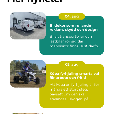
04. aug
Bildekor som rullande
reklam, skydd och design
Bilar, transportbilar och
lastbilar rör sig där
människor finns. Just därfö...
03. aug
Köpa fyrhjuling smarta val
för arbete och fritid
Att köpa en fyrhjuling är för
många ett stort steg,
oavsett om den ska
användas i skogen, på
gården ...