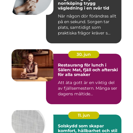
norrköping trygg
vägledning i en svår tid
När någon dör förändras allt
på en sekund. Sorgen tar
plats, samtidigt som
praktiska frågor kräver s...
30. jun
Restaurang för lunch i
Sälen: Mat, fjäll och afterski
för alla smaker
Att äta gott är en viktig del
av fjällsemestern. Många ser
dagens måltide...
11. jun
Solskydd som skapar
komfort, hållbarhet och stil