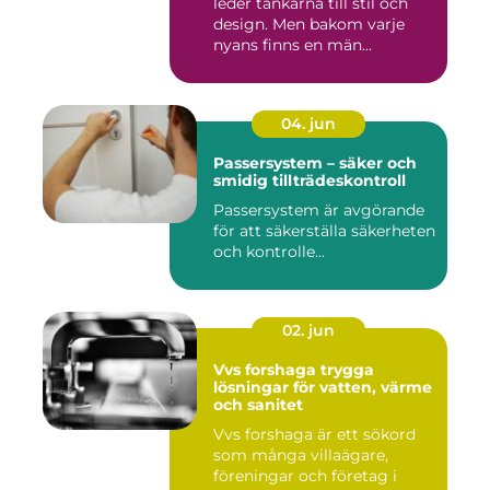
leder tankarna till stil och
design. Men bakom varje
nyans finns en män...
04. jun
Passersystem – säker och
smidig tillträdeskontroll
Passersystem är avgörande
för att säkerställa säkerheten
och kontrolle...
02. jun
Vvs forshaga trygga
lösningar för vatten, värme
och sanitet
Vvs forshaga är ett sökord
som många villaägare,
föreningar och företag i