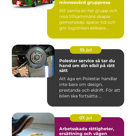
minnesvärd gruppresa
Att samla en hel grupp och
resa tillsammans skapar
gemenskap, sparar tid och
gör logistiken enklare....
10. jul
Polestar service så tar du
hand om din elbil på rätt
sätt
Att äga en Polestar handlar
inte bara om design,
prestanda och eldrift. För att
bilen ska fortsätta ...
07. jul
Arbetsskada rättigheter,
ersättning och vägen