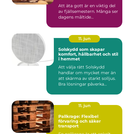
Att äta gott är en viktig del
av fjällsemestern. Många ser
dagens måltide...
11. jun
Solskydd som skapar
komfort, hållbarhet och stil
i hemmet
Att välja rätt Solskydd
handlar om mycket mer än
att skärma av starkt solljus.
Bra lösningar påverka...
11. jun
Pallkrage: Flexibel
förvaring och säker
transport