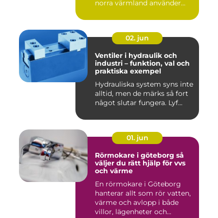
norra värmland använder
nä...
02. jun
Ventiler i hydraulik och
industri – funktion, val och
praktiska exempel
Hydrauliska system syns inte
alltid, men de märks så fort
något slutar fungera. Lyf...
01. jun
Rörmokare i göteborg så
väljer du rätt hjälp för vvs
och värme
En rörmokare i Göteborg
hanterar allt som rör vatten,
värme och avlopp i både
villor, lägenheter och...