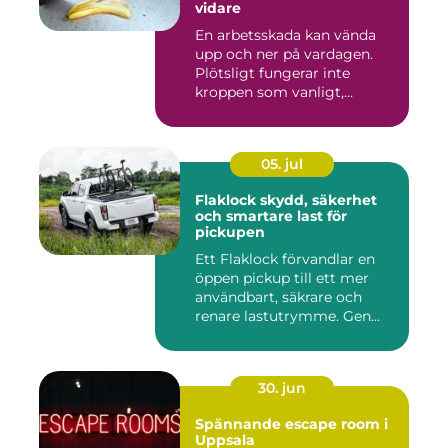
vidare
En arbetsskada kan vända
upp och ner på vardagen.
Plötsligt fungerar inte
kroppen som vanligt,
inkom...
05. jul
Flaklock skydd, säkerhet
och smartare last för
pickupen
Ett Flaklock förvandlar en
öppen pickup till ett mer
användbart, säkrare och
renare lastutrymme. Gen...
30. jun
Spännande escape room i
Uppsala