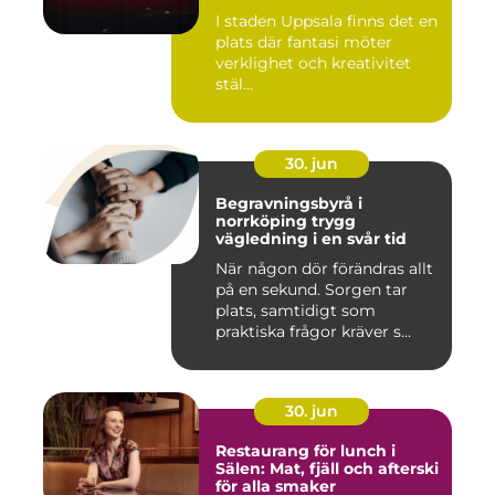
I staden Uppsala finns det en
plats där fantasi möter
verklighet och kreativitet
stäl...
30. jun
Begravningsbyrå i
norrköping trygg
vägledning i en svår tid
När någon dör förändras allt
på en sekund. Sorgen tar
plats, samtidigt som
praktiska frågor kräver s...
30. jun
Restaurang för lunch i
Sälen: Mat, fjäll och afterski
för alla smaker