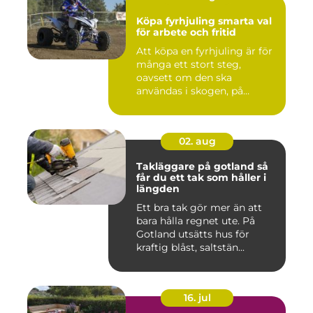
Köpa fyrhjuling smarta val
för arbete och fritid
Att köpa en fyrhjuling är för
många ett stort steg,
oavsett om den ska
användas i skogen, på
gården ...
02. aug
Takläggare på gotland så
får du ett tak som håller i
längden
Ett bra tak gör mer än att
bara hålla regnet ute. På
Gotland utsätts hus för
kraftig blåst, saltstän...
16. jul