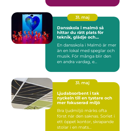
31. maj
Dansskola i malmö så
hittar du rätt plats för
teknik, glädje och
utveckling
En dansskola i Malmö är mer
än en lokal med speglar och
musik. För många blir den
en andra vardag, e...
31. maj
Ljudabsorbent i tak
nyckeln till en tystare och
mer fokuserad miljö
Bra ljudmiljö märks ofta
först när den saknas. Sorlet i
ett öppet kontor, skrapande
stolar i en mats...