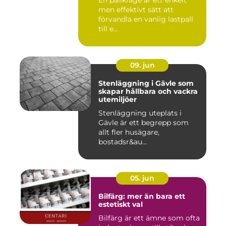
En pallkrage är ett enkelt
men effektivt sätt att
förvandla en vanlig lastpall
till e...
09. jun
Stenläggning i Gävle som
skapar hållbara och vackra
utemiljöer
Stenläggning uteplats i
Gävle är ett begrepp som
allt fler husägare,
bostadsr&au...
05. jun
Bilfärg: mer än bara ett
estetiskt val
Bilfärg är ett ämne som ofta