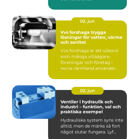
02. jun
Vvs forshaga trygga
lösningar för vatten, värme
och sanitet
Vvs forshaga är ett sökord
som många villaägare,
föreningar och företag i
norra värmland använder
nä...
02. jun
Ventiler i hydraulik och
industri – funktion, val och
praktiska exempel
Hydrauliska system syns inte
alltid, men de märks så fort
något slutar fungera. Lyf...