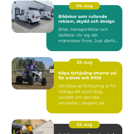
04. aug
Bildekor som rullande
reklam, skydd och design
Bilar, transportbilar och
lastbilar rör sig där
människor finns. Just därfö...
03. aug
Köpa fyrhjuling smarta val
för arbete och fritid
Att köpa en fyrhjuling är för
många ett stort steg,
oavsett om den ska
användas i skogen, på
gården ...
02. aug