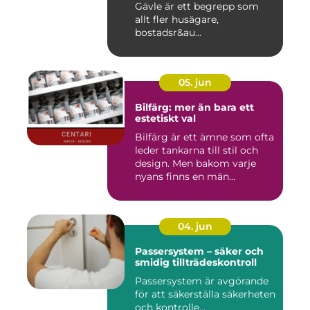
Gävle är ett begrepp som
allt fler husägare,
bostadsr&au...
05. jun
Bilfärg: mer än bara ett
estetiskt val
Bilfärg är ett ämne som ofta
leder tankarna till stil och
design. Men bakom varje
nyans finns en män...
04. jun
Passersystem – säker och
smidig tillträdeskontroll
Passersystem är avgörande
för att säkerställa säkerheten
och kontrolle...