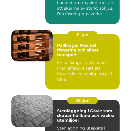
handlar om mycket mer än
att skärma av starkt solljus.
Bra lösningar påverka...
11. jun
Pallkrage: Flexibel
förvaring och säker
transport
En pallkrage är ett enkelt
men effektivt sätt att
förvandla en vanlig lastpall
till e...
09. jun
Stenläggning i Gävle som
skapar hållbara och vackra
utemiljöer
Stenläggning uteplats i