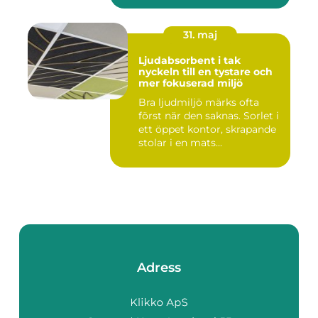
31. maj
Ljudabsorbent i tak
nyckeln till en tystare och
mer fokuserad miljö
Bra ljudmiljö märks ofta
först när den saknas. Sorlet i
ett öppet kontor, skrapande
stolar i en mats...
Adress