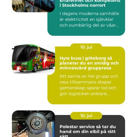
Erfarenhet och kompetens
i Stockholms norrort
I dagens moderna samhälle
är elektricitet en självklar
och oumbärlig del av v&ar...
10. jul
Hyra buss i göteborg så
planerar du en smidig och
minnesvärd gruppresa
Att samla en hel grupp och
resa tillsammans skapar
gemenskap, sparar tid och
gör logistiken enklare....
10. jul
Polestar service så tar du
hand om din elbil på rätt
sätt