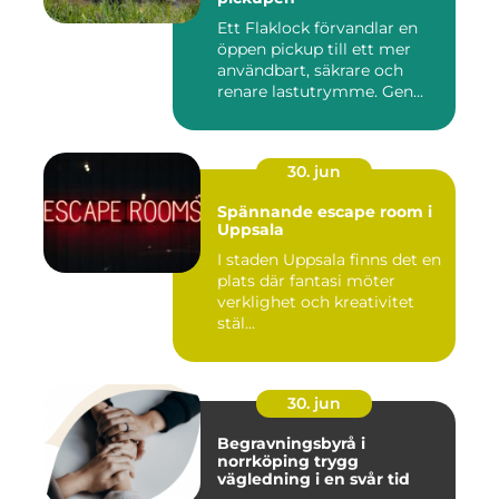
Ett Flaklock förvandlar en
öppen pickup till ett mer
användbart, säkrare och
renare lastutrymme. Gen...
30. jun
Spännande escape room i
Uppsala
I staden Uppsala finns det en
plats där fantasi möter
verklighet och kreativitet
stäl...
30. jun
Begravningsbyrå i
norrköping trygg
vägledning i en svår tid