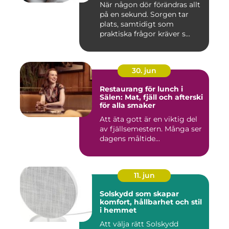
När någon dör förändras allt
på en sekund. Sorgen tar
plats, samtidigt som
praktiska frågor kräver s...
30. jun
Restaurang för lunch i
Sälen: Mat, fjäll och afterski
för alla smaker
Att äta gott är en viktig del
av fjällsemestern. Många ser
dagens måltide...
11. jun
Solskydd som skapar
komfort, hållbarhet och stil
i hemmet
Att välja rätt Solskydd