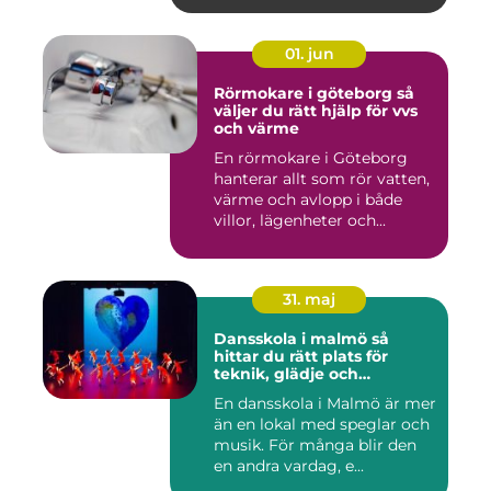
01. jun
Rörmokare i göteborg så
väljer du rätt hjälp för vvs
och värme
En rörmokare i Göteborg
hanterar allt som rör vatten,
värme och avlopp i både
villor, lägenheter och...
31. maj
Dansskola i malmö så
hittar du rätt plats för
teknik, glädje och
utveckling
En dansskola i Malmö är mer
än en lokal med speglar och
musik. För många blir den
en andra vardag, e...