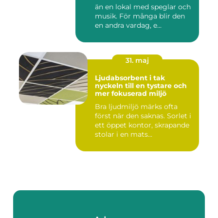
än en lokal med speglar och
musik. För många blir den
en andra vardag, e...
31. maj
Ljudabsorbent i tak
nyckeln till en tystare och
mer fokuserad miljö
Bra ljudmiljö märks ofta
först när den saknas. Sorlet i
ett öppet kontor, skrapande
stolar i en mats...