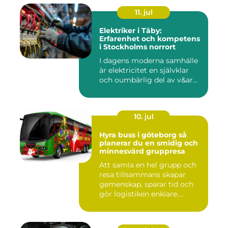
11. jul
Elektriker i Täby:
Erfarenhet och kompetens
i Stockholms norrort
I dagens moderna samhälle
är elektricitet en självklar
och oumbärlig del av v&ar...
10. jul
Hyra buss i göteborg så
planerar du en smidig och
minnesvärd gruppresa
Att samla en hel grupp och
resa tillsammans skapar
gemenskap, sparar tid och
gör logistiken enklare....