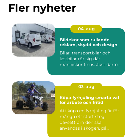
Fler nyheter
04. aug
Bildekor som rullande
reklam, skydd och design
Bilar, transportbilar och
lastbilar rör sig där
människor finns. Just därfö...
03. aug
Köpa fyrhjuling smarta val
för arbete och fritid
Att köpa en fyrhjuling är för
många ett stort steg,
oavsett om den ska
användas i skogen, på
gården ...