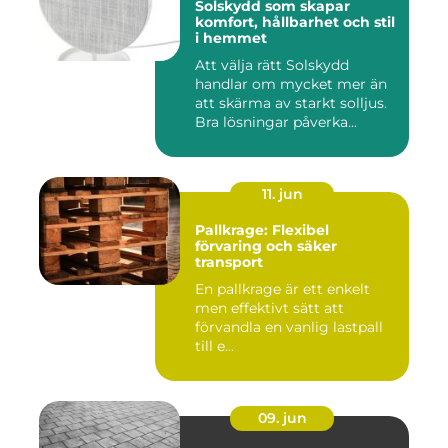
Solskydd som skapar
komfort, hållbarhet och stil
i hemmet
Att välja rätt Solskydd
handlar om mycket mer än
att skärma av starkt solljus.
Bra lösningar påverka...
11. jun
Pallkrage: Flexibel
förvaring och säker
transport
En pallkrage är ett enkelt
men effektivt sätt att
förvandla en vanlig lastpall
till e...
09. jun