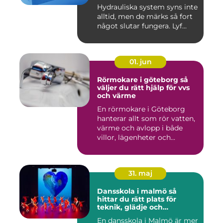
Hydrauliska system syns inte
alltid, men de märks så fort
något slutar fungera. Lyf...
01. jun
Rörmokare i göteborg så
väljer du rätt hjälp för vvs
och värme
En rörmokare i Göteborg
hanterar allt som rör vatten,
värme och avlopp i både
villor, lägenheter och...
31. maj
Dansskola i malmö så
hittar du rätt plats för
teknik, glädje och
utveckling
En dansskola i Malmö är mer