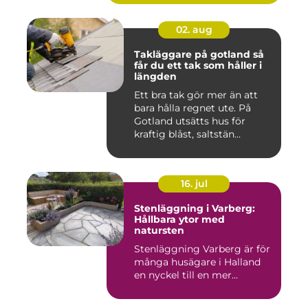
02. aug
Takläggare på gotland så
får du ett tak som håller i
längden
Ett bra tak gör mer än att
bara hålla regnet ute. På
Gotland utsätts hus för
kraftig blåst, saltstän...
16. jul
Stenläggning i Varberg:
Hållbara ytor med
natursten
Stenläggning Varberg är för
många husägare i Halland
en nyckel till en mer...