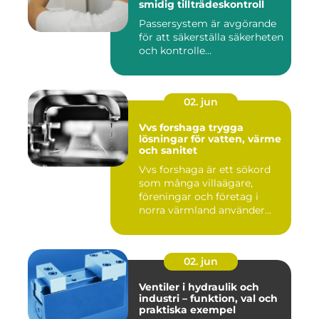
smidig tillträdeskontroll
Passersystem är avgörande
för att säkerställa säkerheten
och kontrolle...
02. jun
Vvs forshaga trygga
lösningar för vatten, värme
och sanitet
Vvs forshaga är ett sökord
som många villaägare,
föreningar och företag i
norra värmland använder
nä...
02. jun
Ventiler i hydraulik och
industri – funktion, val och
praktiska exempel