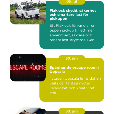
05. jul
Flaklock skydd, säkerhet
och smartare last för
pickupen
Ett Flaklock förvandlar en
öppen pickup till ett mer
användbart, säkrare och
renare lastutrymme. Gen...
30. jun
Spännande escape room i
Uppsala
I staden Uppsala finns det en
plats där fantasi möter
verklighet och kreativitet
stäl...
30. jun