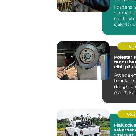
Stockholm
I dagens 
samhälle 
elektricite
självklar 
oumbärlig
v&ar...
10. j
Polestar se
tar du ha
elbil på rä
Att äga en
handlar i
design, p
eldrift. Fö
ska fortsätt
05. j
Flaklock skydd,
säkerhet 
smartare l