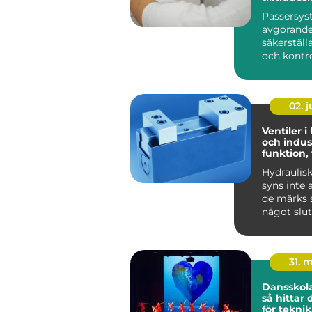
Passersys
avgörande 
säkerställ
och kontrol
02. 
Ventiler i
och indust
funktion,
praktiska
Hydraulis
syns inte 
de märks s
något slut
Lyf...
31. 
Dansskol
så hittar 
för teknik