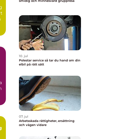
smidig och minnesvärd gruppresa
ng
rt
n
10. jul
Polestar service så tar du hand om din
elbil på rätt sätt
a
n
07. jul
Arbetsskada rättigheter, ersättning
och vägen vidare
g