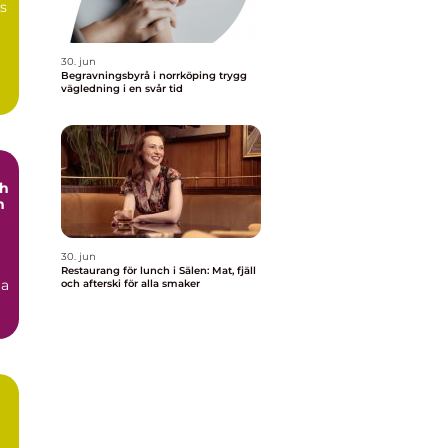
ns
30. jun
Begravningsbyrå i norrköping trygg
vägledning i en svår tid
ch
h
30. jun
Restaurang för lunch i Sälen: Mat, fjäll
ga
och afterski för alla smaker