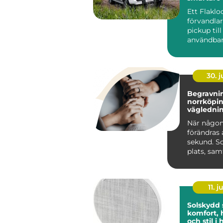
pickupen
Ett Flaklo
förvandla
pickup til
användbar
och renar
lastutrymm
30. 
Begravnin
norrköping tr
väglednin
tid
När någon
förändras 
sekund. S
plats, sa
praktiska 
kräver s...
11. j
Solskydd
komfort, 
och stil 