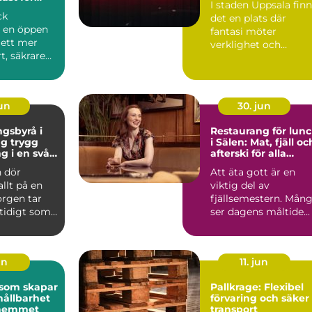
I staden Uppsala fin
ck
det en plats där
r en öppen
fantasi möter
l ett mer
verklighet och
t, säkrare
kreativitet stäl...
e
e. Gen...
jun
30. jun
gsbyrå i
Restaurang för lun
ygg
i Sälen: Mat, fjäll oc
g i en svår
afterski för alla
smaker
 dör
Att äta gott är en
allt på en
viktig del av
orgen tar
fjällsemestern. Mån
mtidigt som
ser dagens måltide...
frågor
un
11. jun
 som skapar
Pallkrage: Flexibel
hållbarhet
förvaring och säker
i hemmet
transport