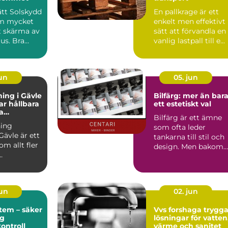
rätt Solskydd
En pallkrage är ett
om mycket
enkelt men effektivt
t skärma av
sätt att förvandla en
jus. Bra
vanlig lastpall till e...
påverka...
jun
05. jun
ing i Gävle
Bilfärg: mer än bar
r hållbara
ett estetiskt val
a
Bilfärg är ett ämne
r
ing
som ofta leder
Gävle är ett
tankarna till stil och
m allt fler
design. Men bakom
varje nyans finns en
u...
män...
jun
02. jun
tem – säker
Vvs forshaga trygga
ig
lösningar för vatten
kontroll
värme och sanitet