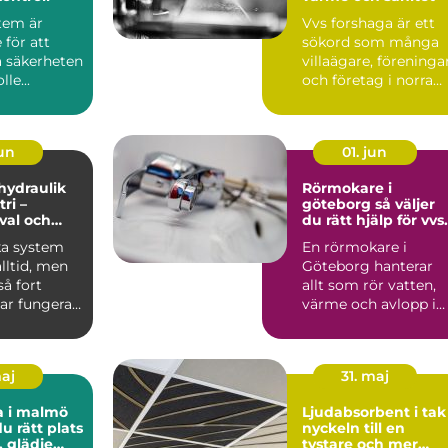
tem är
Vvs forshaga är ett
för att
sökord som många
a säkerheten
villaägare, föreninga
le...
och företag i norra
värmland använder
nä...
jun
01. jun
 hydraulik
Rörmokare i
ri –
göteborg så väljer
 val och
du rätt hjälp för vvs
 exempel
och värme
ka system
En rörmokare i
alltid, men
Göteborg hanterar
å fort
allt som rör vatten,
ar fungera.
värme och avlopp i
både villor,
lägenheter och...
maj
31. maj
a i malmö
Ljudabsorbent i tak
du rätt plats
nyckeln till en
, glädje
tystare och mer