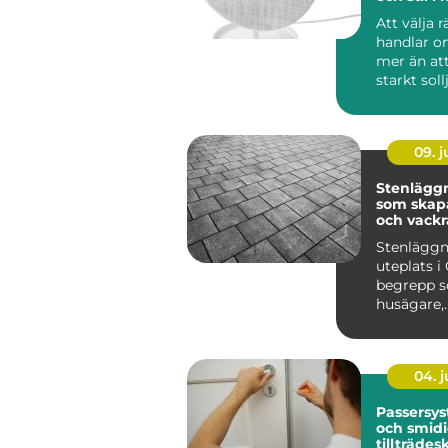
Att välja 
handlar 
mer än at
starkt soll
lösningar 
09. 
Stenläggn
som skapa
och vackr
utemiljöe
Stenläggn
uteplats i 
begrepp so
husägare,
bostadsr&a
04. 
Passersys
och smid
tillträdes