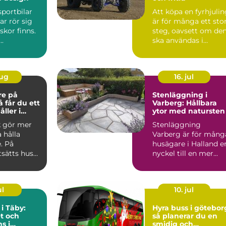
sportbilar
Att köpa en fyrhjuli
ar rör sig
är för många ett sto
kor finns.
steg, oavsett om de
..
ska användas i
skogen, på gården ...
aug
16. jul
re på
Stenläggning i
Varberg: Hållbara
ller i
ytor med natursten
k gör mer
Stenläggning
a hålla
Varberg är för mång
. På
husägare i Halland e
tsätts hus
nyckel till en mer...
 blåst,
ul
10. jul
 i Täby:
Hyra buss i götebor
t och
så planerar du en
s i
smidig och