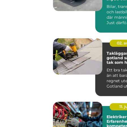
Bilar, tran
och lastbil
där männis
Just därfö.
02. 
Taklägga
gotland så får du ett
tak som hå
längden
Ett bra ta
än att bar
regnet ute
Gotland u
för kraftig
saltstän...
11. j
Elektriker
Erfarenhe
kompeten