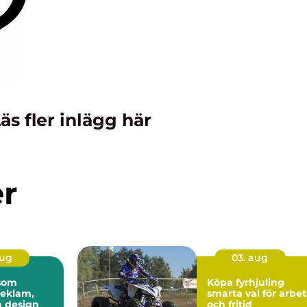
äs fler inlägg här
er
aug
03. aug
 som
Köpa fyrhjuling
reklam,
smarta val för arbe
h design
och fritid