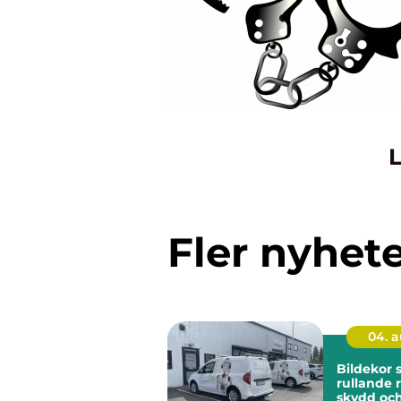
L
Fler nyhet
04. 
Bildekor
rullande 
skydd oc