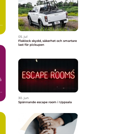
id
05. jul
Flaklock skydd, säkerhet och smartare
last för pickupen
å
n
30. jun
Spännande escape room i Uppsala