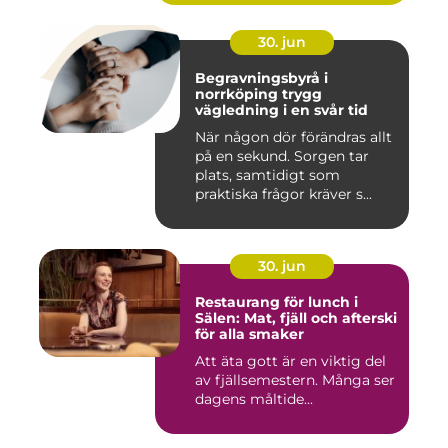
30. jun
Begravningsbyrå i
norrköping trygg
vägledning i en svår tid
När någon dör förändras allt
på en sekund. Sorgen tar
plats, samtidigt som
praktiska frågor kräver s...
30. jun
Restaurang för lunch i
Sälen: Mat, fjäll och afterski
för alla smaker
Att äta gott är en viktig del
av fjällsemestern. Många ser
dagens måltide...