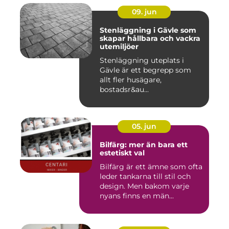
09. jun
Stenläggning i Gävle som
skapar hållbara och vackra
utemiljöer
Stenläggning uteplats i
Gävle är ett begrepp som
allt fler husägare,
bostadsr&au...
05. jun
Bilfärg: mer än bara ett
estetiskt val
Bilfärg är ett ämne som ofta
leder tankarna till stil och
design. Men bakom varje
nyans finns en män...