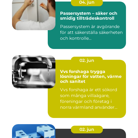
04. jun
Passersystem – säker och
smidig tillträdeskontroll
Passersystem är avgörande
för att säkerställa säkerheten
och kontrolle...
02. jun
Vvs forshaga trygga
lösningar för vatten, värme
och sanitet
Vvs forshaga är ett sökord
som många villaägare,
föreningar och företag i
norra värmland använder
nä...
02. jun