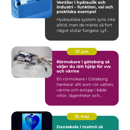
Ventiler i hydraulik och
industri – funktion, val och
praktiska exempel
Hydrauliska system syns inte
alltid, men de märks så fort
något slutar fungera. Lyf...
01. jun
Rörmokare i göteborg så
väljer du rätt hjälp för vvs
och värme
En rörmokare i Göteborg
hanterar allt som rör vatten,
värme och avlopp i både
villor, lägenheter och...
31. maj
Dansskola i malmö så