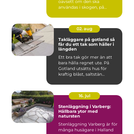
oavsett om den ska
användas i skogen, på
gården ...
02. aug
Takläggare på gotland så
får du ett tak som håller i
längden
Ett bra tak gör mer än att
bara hålla regnet ute. På
Gotland utsätts hus för
kraftig blåst, saltstän...
16. jul
Stenläggning i Varberg:
Hållbara ytor med
natursten
Stenläggning Varberg är för
många husägare i Halland