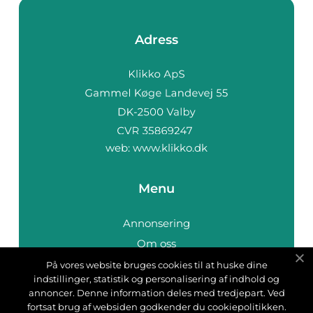
Adress
web:
www.klikko.dk
Menu
Annonsering
Om oss
Cookies
På vores website bruges cookies til at huske dine
indstillinger, statistik og personalisering af indhold og
Kontakta oss
annoncer. Denne information deles med tredjepart. Ved
Sitemap
fortsat brug af websiden godkender du cookiepolitikken.