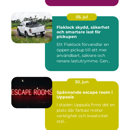
inkom...
05. jul
Flaklock skydd, säkerhet
och smartare last för
pickupen
Ett Flaklock förvandlar en
öppen pickup till ett mer
användbart, säkrare och
renare lastutrymme. Gen...
30. jun
Spännande escape room i
Uppsala
I staden Uppsala finns det en
plats där fantasi möter
verklighet och kreativitet
stäl...