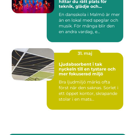
hittar du rätt plats för
teknik, glädje och
utveckling
En dansskola i Malmö är mer
än en lokal med speglar och
musik. För många blir den
en andra vardag, e...
31. maj
Ljudabsorbent i tak
nyckeln till en tystare och
mer fokuserad miljö
Bra ljudmiljö märks ofta
först när den saknas. Sorlet i
ett öppet kontor, skrapande
stolar i en mats...