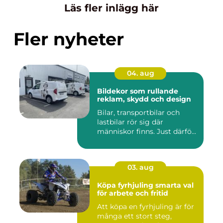
Läs fler inlägg här
Fler nyheter
04. aug
Bildekor som rullande
reklam, skydd och design
Bilar, transportbilar och
lastbilar rör sig där
människor finns. Just därfö...
03. aug
Köpa fyrhjuling smarta val
för arbete och fritid
Att köpa en fyrhjuling är för
många ett stort steg,