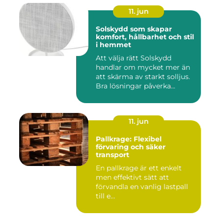
11. jun
Solskydd som skapar
komfort, hållbarhet och stil
i hemmet
Att välja rätt Solskydd
handlar om mycket mer än
att skärma av starkt solljus.
Bra lösningar påverka...
11. jun
Pallkrage: Flexibel
förvaring och säker
transport
En pallkrage är ett enkelt
men effektivt sätt att
förvandla en vanlig lastpall
till e...