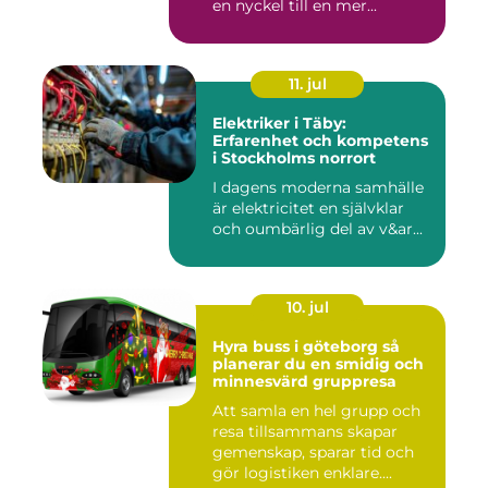
en nyckel till en mer...
11. jul
Elektriker i Täby:
Erfarenhet och kompetens
i Stockholms norrort
I dagens moderna samhälle
är elektricitet en självklar
och oumbärlig del av v&ar...
10. jul
Hyra buss i göteborg så
planerar du en smidig och
minnesvärd gruppresa
Att samla en hel grupp och
resa tillsammans skapar
gemenskap, sparar tid och
gör logistiken enklare....