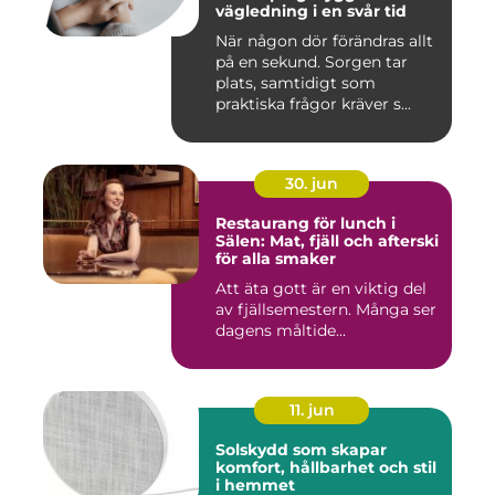
vägledning i en svår tid
När någon dör förändras allt
på en sekund. Sorgen tar
plats, samtidigt som
praktiska frågor kräver s...
30. jun
Restaurang för lunch i
Sälen: Mat, fjäll och afterski
för alla smaker
Att äta gott är en viktig del
av fjällsemestern. Många ser
dagens måltide...
11. jun
Solskydd som skapar
komfort, hållbarhet och stil
i hemmet