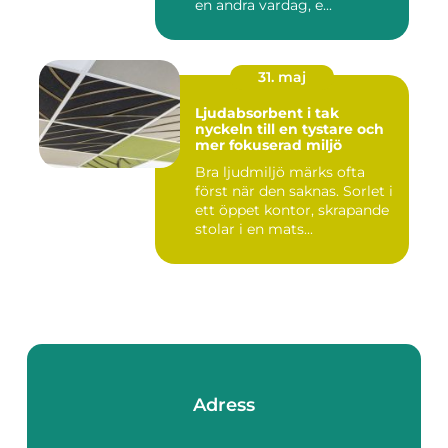
en andra vardag, e...
31. maj
Ljudabsorbent i tak
nyckeln till en tystare och
mer fokuserad miljö
Bra ljudmiljö märks ofta
först när den saknas. Sorlet i
ett öppet kontor, skrapande
stolar i en mats...
Adress