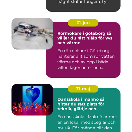
något slutar fungera. Lyf...
01. jun
Rörmokare i göteborg så
väljer du rätt hjälp för vvs
och värme
En rörmokare i Göteborg
hanterar allt som rör vatten,
värme och avlopp i både
villor, lägenheter och...
31. maj
Dansskola i malmö så
hittar du rätt plats för
teknik, glädje och
utveckling
En dansskola i Malmö är mer
än en lokal med speglar och
musik. För många blir den