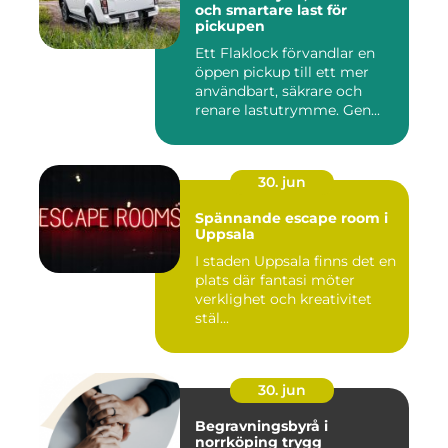
och smartare last för
pickupen
Ett Flaklock förvandlar en
öppen pickup till ett mer
användbart, säkrare och
renare lastutrymme. Gen...
30. jun
Spännande escape room i
Uppsala
I staden Uppsala finns det en
plats där fantasi möter
verklighet och kreativitet
stäl...
30. jun
Begravningsbyrå i
norrköping trygg