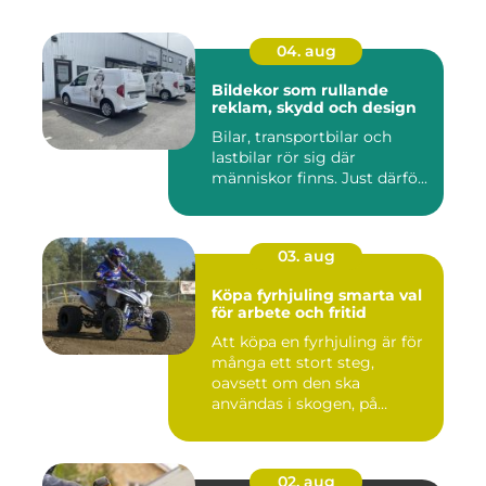
04. aug
Bildekor som rullande
reklam, skydd och design
Bilar, transportbilar och
lastbilar rör sig där
människor finns. Just därfö...
03. aug
Köpa fyrhjuling smarta val
för arbete och fritid
Att köpa en fyrhjuling är för
många ett stort steg,
oavsett om den ska
användas i skogen, på
gården ...
02. aug