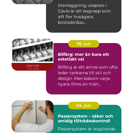
Stenläggning uteplats i
Gävle är ett begrepp som
allt fler husägare,
bostadsr&au...
05. jun
Bilfärg: mer än bara ett
estetiskt val
Bilfärg är ett ämne som ofta
leder tankarna till stil och
design. Men bakom varje
nyans finns en män...
04. jun
Passersystem – säker och
smidig tillträdeskontroll
Passersystem är avgörande