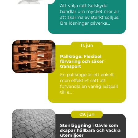
Att välja rätt Solskydd
handlar om mycket mer än
att skärma av starkt solljus.
Bra lösningar påverka...
11. jun
Pallkrage: Flexibel
förvaring och säker
transport
En pallkrage är ett enkelt
men effektivt sätt att
förvandla en vanlig lastpall
till e...
09. jun
Stenläggning i Gävle som
skapar hållbara och vackra
utemiljöer