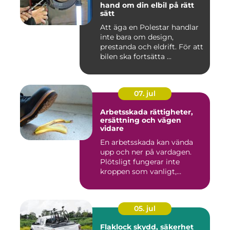
hand om din elbil på rätt
sätt
Att äga en Polestar handlar
inte bara om design,
prestanda och eldrift. För att
bilen ska fortsätta ...
07. jul
Arbetsskada rättigheter,
ersättning och vägen
vidare
En arbetsskada kan vända
upp och ner på vardagen.
Plötsligt fungerar inte
kroppen som vanligt,
inkom...
05. jul
Flaklock skydd, säkerhet