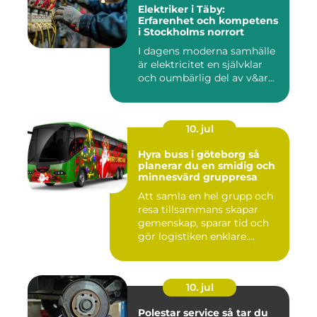
Elektriker i Täby:
Erfarenhet och kompetens
i Stockholms norrort
I dagens moderna samhälle
är elektricitet en självklar
och oumbärlig del av v&ar...
10. jul
Hyra buss i göteborg så
planerar du en smidig och
minnesvärd gruppresa
Att samla en hel grupp och
resa tillsammans skapar
gemenskap, sparar tid och
gör logistiken enklare....
10. jul
Polestar service så tar du