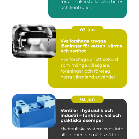
för att säkerställa säkerheten
och kontrolle...
02. jun
Vvs forshaga trygga
lösningar för vatten, värme
och sanitet
Vvs forshaga är ett sökord
som många villaägare,
föreningar och företag i
norra värmland använder
nä...
02. jun
Ventiler i hydraulik och
industri – funktion, val och
praktiska exempel
Hydrauliska system syns inte
alltid, men de märks så fort