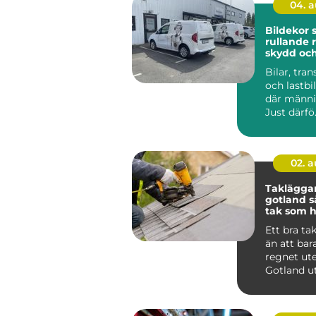
04. 
Bildekor
rullande 
skydd oc
Bilar, tran
och lastbil
där männis
Just därfö.
02. 
Taklägga
gotland så får du ett
tak som hå
längden
Ett bra ta
än att bar
regnet ute
Gotland u
för kraftig
saltstän...