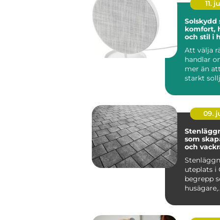
11. j
Solskydd
komfort, 
och stil 
Att välja 
handlar 
mer än at
starkt soll
lösningar 
09. 
Stenläggn
som skapa
och vackr
utemiljöe
Stenläggn
uteplats i 
begrepp so
husägare,
bostadsr&a