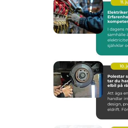
11. j
Elektriker
Erfarenhe
kompeten
Stockholm
I dagens 
samhälle 
elektricite
självklar 
oumbärlig
v&ar...
10. j
Polestar se
tar du ha
elbil på rä
Att äga en
handlar i
design, p
eldrift. Fö
ska fortsätt