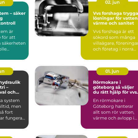
jun
02. jun
tem – säker
Vvs forshaga trygga
ig
lösningar för vatten
kontroll
värme och sanitet
tem är
Vvs forshaga är ett
för att
sökord som många
a säkerheten
villaägare, föreninga
le...
och företag i norra
värmland använder
nä...
jun
01. jun
 hydraulik
Rörmokare i
ri –
göteborg så väljer
 val och
du rätt hjälp för vvs
 exempel
och värme
ka system
En rörmokare i
alltid, men
Göteborg hanterar
å fort
allt som rör vatten,
ar fungera.
värme och avlopp i
både villor,
lägenheter och...