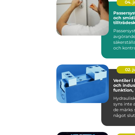
04. 
Passersys
och smid
tillträdes
Passersys
avgörande 
säkerställ
och kontrol
02. 
Ventiler i
och indust
funktion,
praktiska
Hydraulis
syns inte 
de märks s
något slut
Lyf...