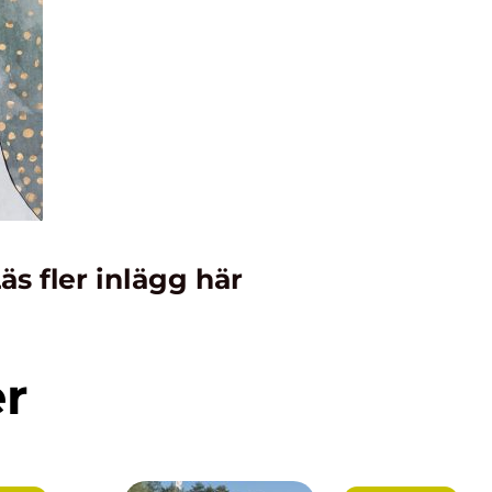
äs fler inlägg här
er