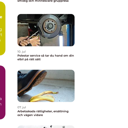
smidig och minnesvärd gruppresa
te
ng
rt
n
10. jul
Polestar service så tar du hand om din
elbil på rätt sätt
a
n
07. jul
Arbetsskada rättigheter, ersättning
och vägen vidare