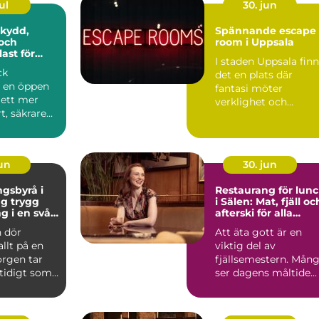
ul
30. jun
Spännande escape
och
room i Uppsala
ast för
I staden Uppsala fin
ck
det en plats där
r en öppen
fantasi möter
l ett mer
verklighet och
t, säkrare
kreativitet stäl...
e
e. Gen...
jun
30. jun
gsbyrå i
Restaurang för lun
ygg
i Sälen: Mat, fjäll oc
g i en svår
afterski för alla
smaker
 dör
Att äta gott är en
allt på en
viktig del av
orgen tar
fjällsemestern. Mån
mtidigt som
ser dagens måltide...
frågor