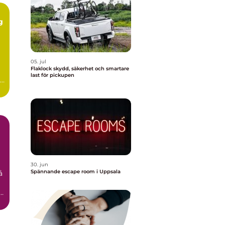
g
05. jul
Flaklock skydd, säkerhet och smartare
last för pickupen
id
30. jun
Spännande escape room i Uppsala
å
n