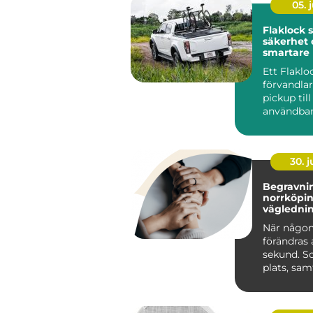
05. j
Flaklock skydd,
säkerhet 
smartare l
pickupen
Ett Flaklo
förvandla
pickup til
användbar
och renar
lastutrymm
30. 
Begravnin
norrköping tr
väglednin
tid
När någon
förändras 
sekund. S
plats, sa
praktiska 
kräver s...