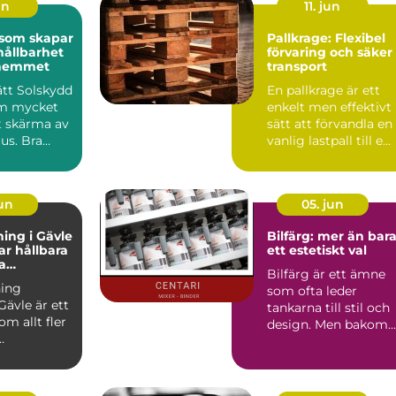
un
11. jun
 som skapar
Pallkrage: Flexibel
hållbarhet
förvaring och säker
i hemmet
transport
rätt Solskydd
En pallkrage är ett
om mycket
enkelt men effektivt
t skärma av
sätt att förvandla en
jus. Bra
vanlig lastpall till e...
påverka...
jun
05. jun
ing i Gävle
Bilfärg: mer än bar
r hållbara
ett estetiskt val
a
Bilfärg är ett ämne
r
ing
som ofta leder
Gävle är ett
tankarna till stil och
m allt fler
design. Men bakom
varje nyans finns en
u...
män...