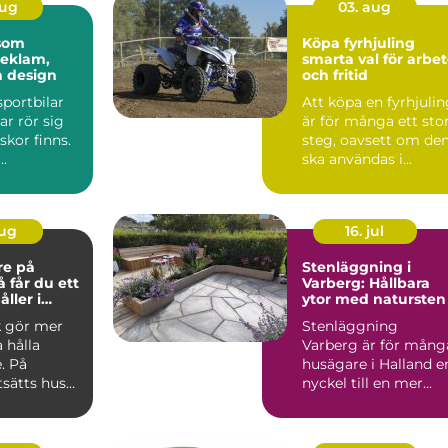
aug
03. aug
 som
Köpa fyrhjuling
reklam,
smarta val för arbe
h design
och fritid
sportbilar
Att köpa en fyrhjuli
ar rör sig
är för många ett sto
kor finns.
steg, oavsett om de
..
ska användas i
skogen, på gården ...
aug
16. jul
re på
Stenläggning i
Varberg: Hållbara
ller i
ytor med natursten
k gör mer
Stenläggning
a hålla
Varberg är för mång
. På
husägare i Halland e
tsätts hus
nyckel till en mer...
 blåst,