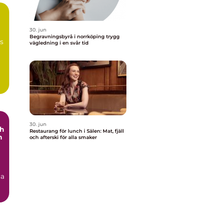
30. jun
Begravningsbyrå i norrköping trygg
ns
vägledning i en svår tid
30. jun
ch
Restaurang för lunch i Sälen: Mat, fjäll
h
och afterski för alla smaker
ga