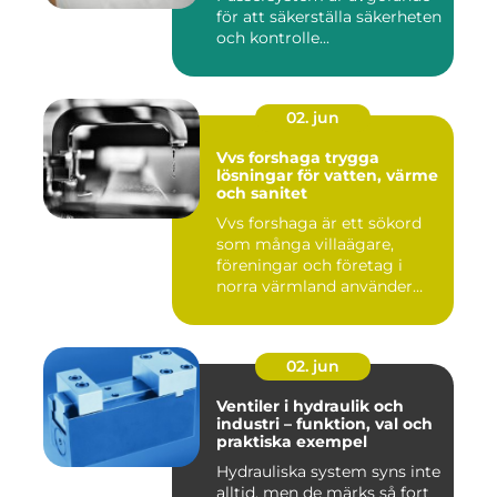
för att säkerställa säkerheten
och kontrolle...
02. jun
Vvs forshaga trygga
lösningar för vatten, värme
och sanitet
Vvs forshaga är ett sökord
som många villaägare,
föreningar och företag i
norra värmland använder
nä...
02. jun
Ventiler i hydraulik och
industri – funktion, val och
praktiska exempel
Hydrauliska system syns inte
alltid, men de märks så fort