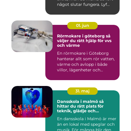
något slutar fungera. Lyf...
01. jun
Rörmokare i göteborg så
väljer du rätt hjälp för vvs
och värme
En rörmokare i Göteborg
hanterar allt som rör vatten,
värme och avlopp i både
villor, lägenheter och...
31. maj
Dansskola i malmö så
hittar du rätt plats för
teknik, glädje och
utveckling
En dansskola i Malmö är mer
än en lokal med speglar och
musik. För många blir den