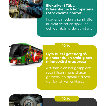
Elektriker i Täby:
Erfarenhet och kompetens
i Stockholms norrort
I dagens moderna samhälle
är elektricitet en självklar
och oumbärlig del av v&ar...
10. jul
Hyra buss i göteborg så
planerar du en smidig och
minnesvärd gruppresa
Att samla en hel grupp och
resa tillsammans skapar
gemenskap, sparar tid och
gör logistiken enklare....
10. jul