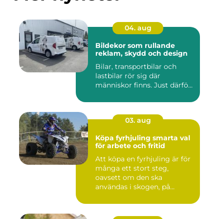
04. aug
Bildekor som rullande
reklam, skydd och design
Bilar, transportbilar och
lastbilar rör sig där
människor finns. Just därfö...
03. aug
Köpa fyrhjuling smarta val
för arbete och fritid
Att köpa en fyrhjuling är för
många ett stort steg,
oavsett om den ska
användas i skogen, på
gården ...