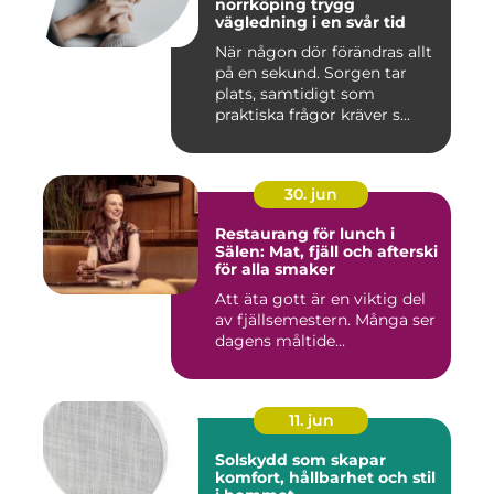
norrköping trygg
vägledning i en svår tid
När någon dör förändras allt
på en sekund. Sorgen tar
plats, samtidigt som
praktiska frågor kräver s...
30. jun
Restaurang för lunch i
Sälen: Mat, fjäll och afterski
för alla smaker
Att äta gott är en viktig del
av fjällsemestern. Många ser
dagens måltide...
11. jun
Solskydd som skapar
komfort, hållbarhet och stil