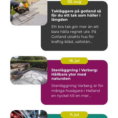
02. aug
Takläggare på gotland så
får du ett tak som håller i
längden
Ett bra tak gör mer än att
bara hålla regnet ute. På
Gotland utsätts hus för
kraftig blåst, saltstän...
16. jul
Stenläggning i Varberg:
Hållbara ytor med
natursten
Stenläggning Varberg är för
många husägare i Halland
en nyckel till en mer...
11. jul