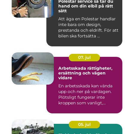
Polestar service så tar du
hand om din elbil på rätt
sätt
Att äga en Polestar handlar
inte bara om design,
prestanda och eldrift. För att
bilen ska fortsätta ...
07. jul
Arbetsskada rättigheter,
ersättning och vägen
vidare
En arbetsskada kan vända
upp och ner på vardagen.
Plötsligt fungerar inte
kroppen som vanligt,
inkom...
05. jul