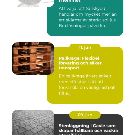
i hemmet
Att välja rätt Solskydd
handlar om mycket mer än
att skärma av starkt solljus.
Bra lösningar påverka...
11. jun
Pallkrage: Flexibel
förvaring och säker
transport
En pallkrage är ett enkelt
men effektivt sätt att
förvandla en vanlig lastpall
till e...
09. jun
Stenläggning i Gävle som
skapar hållbara och vackra