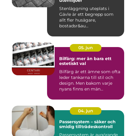
utemiljöer
Stenläggning uteplats i
Gävle är ett begrepp som
allt fler husägare,
bostadsr&au...
05. jun
Bilfärg: mer än bara ett
estetiskt val
Bilfärg är ett ämne som ofta
leder tankarna till stil och
design. Men bakom varje
nyans finns en män...
04. jun
Passersystem – säker och
smidig tillträdeskontroll
Passersystem är avgörande