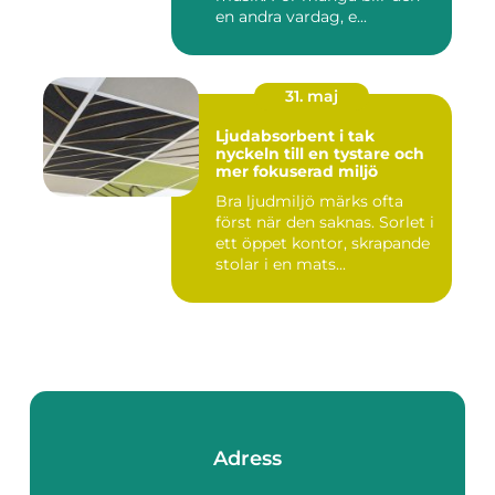
en andra vardag, e...
31. maj
Ljudabsorbent i tak
nyckeln till en tystare och
mer fokuserad miljö
Bra ljudmiljö märks ofta
först när den saknas. Sorlet i
ett öppet kontor, skrapande
stolar i en mats...
Adress