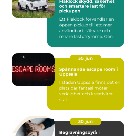
Flaklock skydd, säkerhet
och smartare last för
pickupen
Ett Flaklock förvandlar en
öppen pickup till ett mer
användbart, säkrare och
renare lastutrymme. Gen...
30. jun
Spännande escape room i
Uppsala
I staden Uppsala finns det en
plats där fantasi möter
verklighet och kreativitet
stäl...
30. jun
Begravningsbyrå i