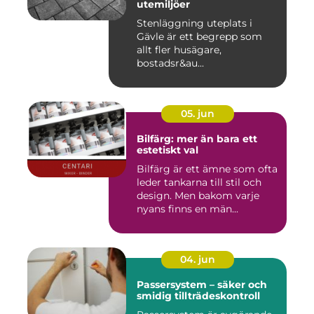
utemiljöer
Stenläggning uteplats i
Gävle är ett begrepp som
allt fler husägare,
bostadsr&au...
05. jun
Bilfärg: mer än bara ett
estetiskt val
Bilfärg är ett ämne som ofta
leder tankarna till stil och
design. Men bakom varje
nyans finns en män...
04. jun
Passersystem – säker och
smidig tillträdeskontroll