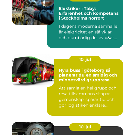
Elektriker i Täby:
Erfarenhet och kompetens
i Stockholms norrort
I dagens moderna samhälle
är elektricitet en självklar
och oumbärlig del av v&ar...
10. jul
Hyra buss i göteborg så
planerar du en smidig och
minnesvärd gruppresa
Att samla en hel grupp och
resa tillsammans skapar
gemenskap, sparar tid och
gör logistiken enklare....
10. jul