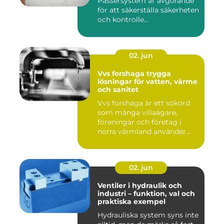
Passersystem är avgörande
för att säkerställa säkerheten
och kontrolle...
02. jun
Vvs forshaga trygga
lösningar för vatten, värme
och sanitet
Vvs forshaga är ett sökord
som många villaägare,
föreningar och företag i
norra värmland använder
nä...
02. jun
Ventiler i hydraulik och
industri – funktion, val och
praktiska exempel
Hydrauliska system syns inte