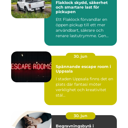
Flaklock skydd, säkerhet
och smartare last för
pickupen
Ett Flaklock förvandlar en
öppen pickup till ett mer
användbart, säkrare och
renare lastutrymme. Gen...
30. jun
Spännande escape room i
Uppsala
I staden Uppsala finns det en
plats där fantasi möter
verklighet och kreativitet
stäl...
30. jun
Begravningsbyrå i