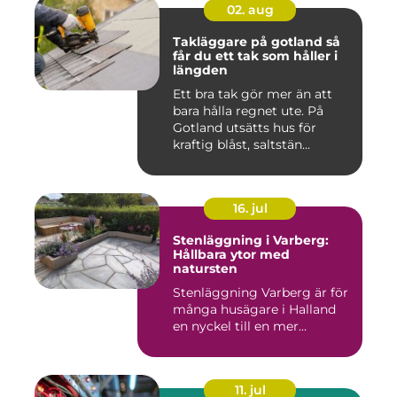
02. aug
Takläggare på gotland så
får du ett tak som håller i
längden
Ett bra tak gör mer än att
bara hålla regnet ute. På
Gotland utsätts hus för
kraftig blåst, saltstän...
16. jul
Stenläggning i Varberg:
Hållbara ytor med
natursten
Stenläggning Varberg är för
många husägare i Halland
en nyckel till en mer...
11. jul