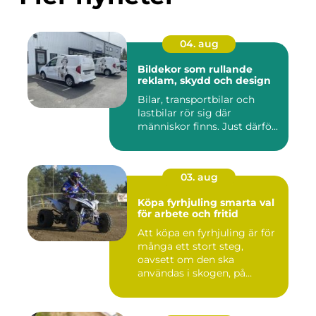
04. aug
Bildekor som rullande
reklam, skydd och design
Bilar, transportbilar och
lastbilar rör sig där
människor finns. Just därfö...
03. aug
Köpa fyrhjuling smarta val
för arbete och fritid
Att köpa en fyrhjuling är för
många ett stort steg,
oavsett om den ska
användas i skogen, på
gården ...