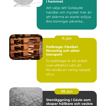
i hemmet
Att välja rätt Solskydd
handlar om mycket mer än
att skärma av starkt solljus.
Bra lösningar påverka...
11. jun
Pallkrage: Flexibel
förvaring och säker
transport
En pallkrage är ett enkelt
men effektivt sätt att
förvandla en vanlig lastpall
till e...
09. jun
Stenläggning i Gävle som
skapar hållbara och vackra