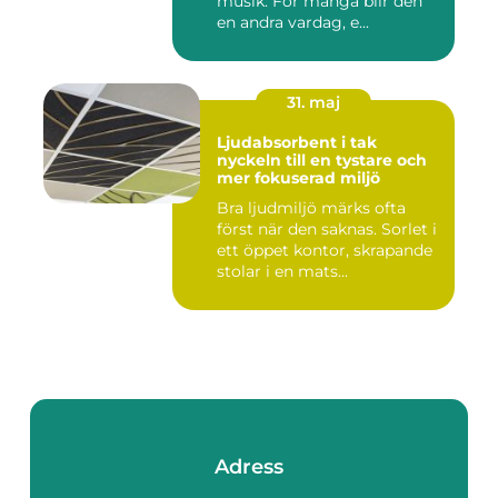
musik. För många blir den
en andra vardag, e...
31. maj
Ljudabsorbent i tak
nyckeln till en tystare och
mer fokuserad miljö
Bra ljudmiljö märks ofta
först när den saknas. Sorlet i
ett öppet kontor, skrapande
stolar i en mats...
Adress