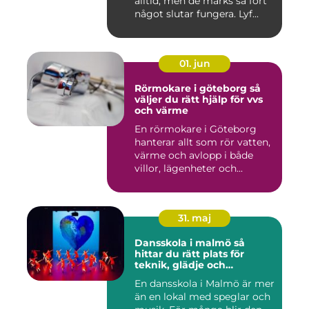
alltid, men de märks så fort
något slutar fungera. Lyf...
01. jun
Rörmokare i göteborg så
väljer du rätt hjälp för vvs
och värme
En rörmokare i Göteborg
hanterar allt som rör vatten,
värme och avlopp i både
villor, lägenheter och...
31. maj
Dansskola i malmö så
hittar du rätt plats för
teknik, glädje och
utveckling
En dansskola i Malmö är mer
än en lokal med speglar och