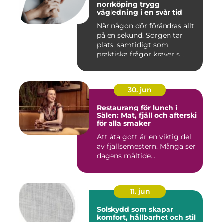
norrköping trygg
vägledning i en svår tid
När någon dör förändras allt
på en sekund. Sorgen tar
plats, samtidigt som
praktiska frågor kräver s...
30. jun
Restaurang för lunch i
Sälen: Mat, fjäll och afterski
för alla smaker
Att äta gott är en viktig del
av fjällsemestern. Många ser
dagens måltide...
11. jun
Solskydd som skapar
komfort, hållbarhet och stil