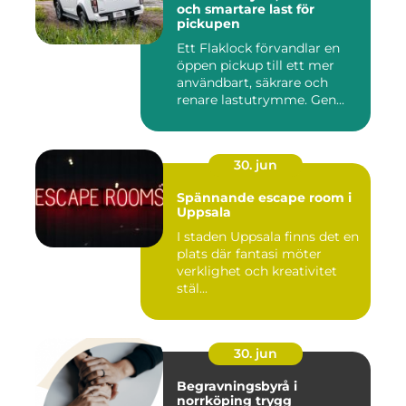
och smartare last för
pickupen
Ett Flaklock förvandlar en
öppen pickup till ett mer
användbart, säkrare och
renare lastutrymme. Gen...
30. jun
Spännande escape room i
Uppsala
I staden Uppsala finns det en
plats där fantasi möter
verklighet och kreativitet
stäl...
30. jun
Begravningsbyrå i
norrköping trygg