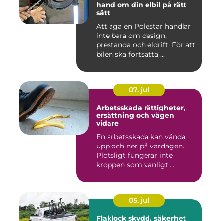
hand om din elbil på rätt
sätt
Att äga en Polestar handlar
inte bara om design,
prestanda och eldrift. För att
bilen ska fortsätta ...
07. jul
Arbetsskada rättigheter,
ersättning och vägen
vidare
En arbetsskada kan vända
upp och ner på vardagen.
Plötsligt fungerar inte
kroppen som vanligt,
inkom...
05. jul
Flaklock skydd, säkerhet