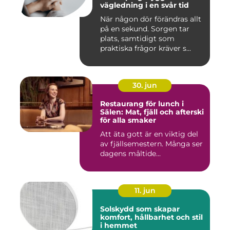
vägledning i en svår tid
När någon dör förändras allt
på en sekund. Sorgen tar
plats, samtidigt som
praktiska frågor kräver s...
30. jun
Restaurang för lunch i
Sälen: Mat, fjäll och afterski
för alla smaker
Att äta gott är en viktig del
av fjällsemestern. Många ser
dagens måltide...
11. jun
Solskydd som skapar
komfort, hållbarhet och stil
i hemmet