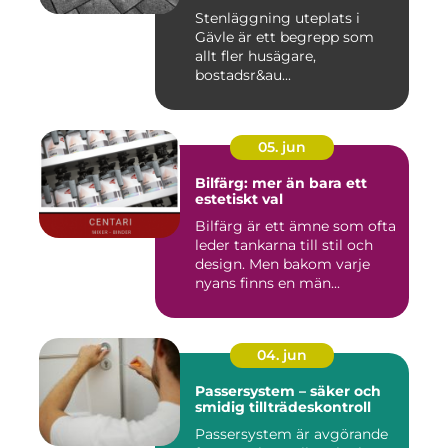
Stenläggning uteplats i
Gävle är ett begrepp som
allt fler husägare,
bostadsr&au...
05. jun
Bilfärg: mer än bara ett
estetiskt val
Bilfärg är ett ämne som ofta
leder tankarna till stil och
design. Men bakom varje
nyans finns en män...
04. jun
Passersystem – säker och
smidig tillträdeskontroll
Passersystem är avgörande