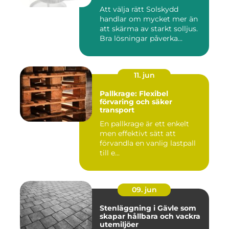
Att välja rätt Solskydd
handlar om mycket mer än
att skärma av starkt solljus.
Bra lösningar påverka...
11. jun
Pallkrage: Flexibel
förvaring och säker
transport
En pallkrage är ett enkelt
men effektivt sätt att
förvandla en vanlig lastpall
till e...
09. jun
Stenläggning i Gävle som
skapar hållbara och vackra
utemiljöer