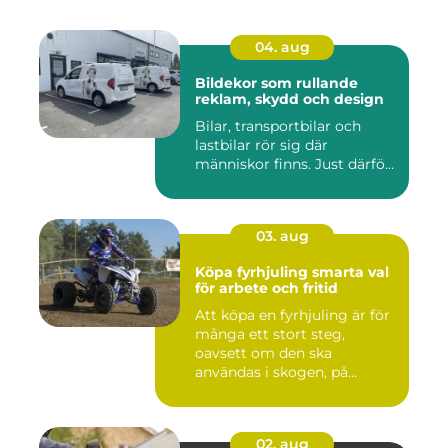
04. aug
Bildekor som rullande
reklam, skydd och design
Bilar, transportbilar och
lastbilar rör sig där
människor finns. Just därfö...
03. aug
Köpa fyrhjuling smarta val
för arbete och fritid
Att köpa en fyrhjuling är för
många ett stort steg,
oavsett om den ska
användas i skogen, på
gården ...
02. aug