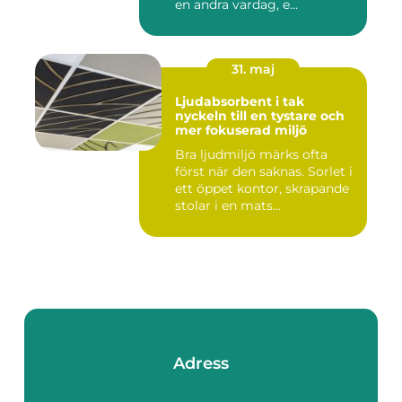
en andra vardag, e...
31. maj
Ljudabsorbent i tak
nyckeln till en tystare och
mer fokuserad miljö
Bra ljudmiljö märks ofta
först när den saknas. Sorlet i
ett öppet kontor, skrapande
stolar i en mats...
Adress