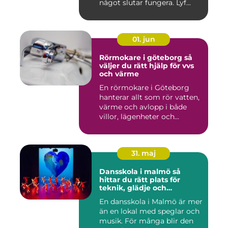
något slutar fungera. Lyf...
01. jun
Rörmokare i göteborg så
väljer du rätt hjälp för vvs
och värme
En rörmokare i Göteborg
hanterar allt som rör vatten,
värme och avlopp i både
villor, lägenheter och...
31. maj
Dansskola i malmö så
hittar du rätt plats för
teknik, glädje och
utveckling
En dansskola i Malmö är mer
än en lokal med speglar och
musik. För många blir den