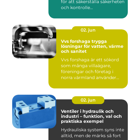
för att säkerställa säkerheten
och kontrolle...
02. jun
Vvs forshaga trygga
lösningar för vatten, värme
och sanitet
Vvs forshaga är ett sökord
som många villaägare,
föreningar och företag i
norra värmland använder
nä...
02. jun
Ventiler i hydraulik och
industri – funktion, val och
praktiska exempel
Hydrauliska system syns inte
alltid, men de märks så fort