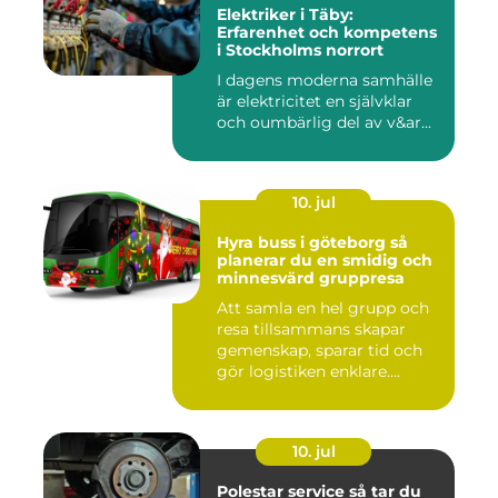
Elektriker i Täby:
Erfarenhet och kompetens
i Stockholms norrort
I dagens moderna samhälle
är elektricitet en självklar
och oumbärlig del av v&ar...
10. jul
Hyra buss i göteborg så
planerar du en smidig och
minnesvärd gruppresa
Att samla en hel grupp och
resa tillsammans skapar
gemenskap, sparar tid och
gör logistiken enklare....
10. jul
Polestar service så tar du