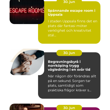
30. jun
Spännande escape room i
Uppsala
I staden Uppsala finns det en
plats där fantasi möter
verklighet och kreativitet
stäl...
30. jun
Begravningsbyrå i
norrköping trygg
vägledning i en svår tid
När någon dör förändras allt
på en sekund. Sorgen tar
plats, samtidigt som
praktiska frågor kräver s...
30. jun