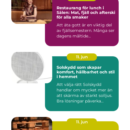
Restaurang för lunch i
Sälen: Mat, fjäll och afterski
för alla smaker
Att äta gott är en viktig del
av fjällsemestern. Många ser
dagens måltide...
11. jun
Solskydd som skapar
komfort, hållbarhet och stil
i hemmet
Att välja rätt Solskydd
handlar om mycket mer än
att skärma av starkt solljus.
Bra lösningar påverka...
11. jun