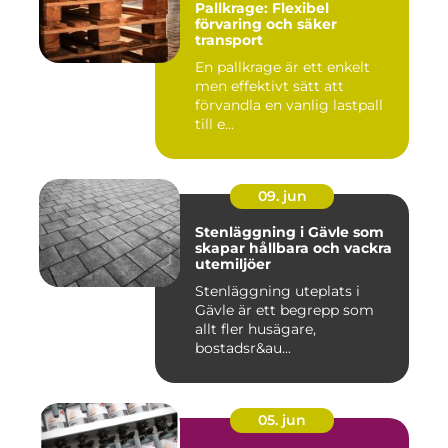
Pallkrage: Flexibel
förvaring och säker
transport
En pallkrage är ett enkelt
men effektivt sätt att
förvandla en vanlig lastpall
till e...
09. jun
Stenläggning i Gävle som
skapar hållbara och vackra
utemiljöer
Stenläggning uteplats i
Gävle är ett begrepp som
allt fler husägare,
bostadsr&au...
05. jun