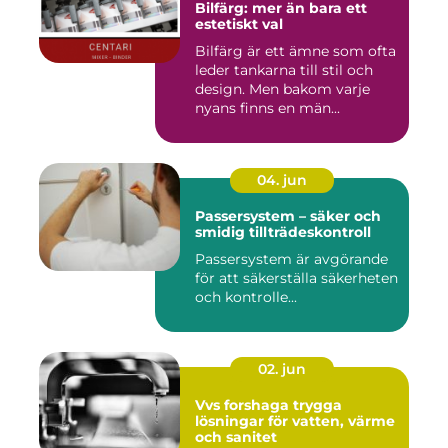
Bilfärg: mer än bara ett
estetiskt val
Bilfärg är ett ämne som ofta
leder tankarna till stil och
design. Men bakom varje
nyans finns en män...
04. jun
Passersystem – säker och
smidig tillträdeskontroll
Passersystem är avgörande
för att säkerställa säkerheten
och kontrolle...
02. jun
Vvs forshaga trygga
lösningar för vatten, värme
och sanitet