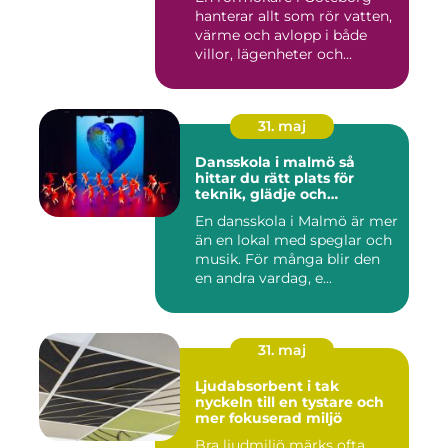
hanterar allt som rör vatten,
värme och avlopp i både
villor, lägenheter och...
31. maj
Dansskola i malmö så
hittar du rätt plats för
teknik, glädje och
utveckling
En dansskola i Malmö är mer
än en lokal med speglar och
musik. För många blir den
en andra vardag, e...
31. maj
Ljudabsorbent i tak
nyckeln till en tystare och
mer fokuserad miljö
Bra ljudmiljö märks ofta