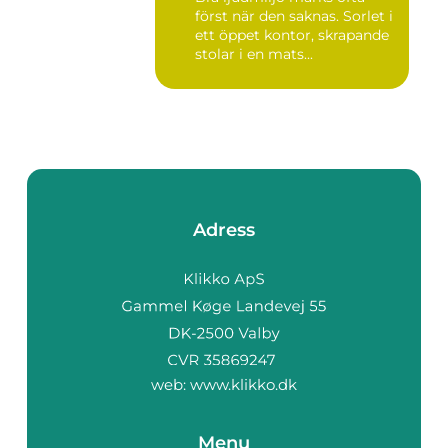
först när den saknas. Sorlet i
ett öppet kontor, skrapande
stolar i en mats...
Adress
web:
www.klikko.dk
Menu