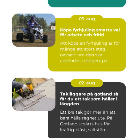
03. aug
Köpa fyrhjuling smarta val
för arbete och fritid
Att köpa en fyrhjuling är för
många ett stort steg,
oavsett om den ska
användas i skogen, på
gården ...
02. aug
Takläggare på gotland så
får du ett tak som håller i
längden
Ett bra tak gör mer än att
bara hålla regnet ute. På
Gotland utsätts hus för
kraftig blåst, saltstän...