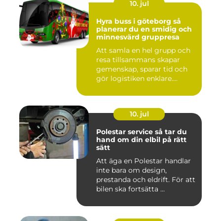
10. jul
Hyra buss i göteborg så
planerar du en smidig och
minnesvärd gruppresa
Att samla en hel grupp och
resa tillsammans skapar
gemenskap, sparar tid och
gör logistiken enklare....
10. jul
Polestar service så tar du
hand om din elbil på rätt
sätt
Att äga en Polestar handlar
inte bara om design,
prestanda och eldrift. För att
bilen ska fortsätta ...