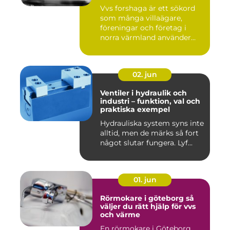
Vvs forshaga är ett sökord
som många villaägare,
föreningar och företag i
norra värmland använder
nä...
02. jun
Ventiler i hydraulik och
industri – funktion, val och
praktiska exempel
Hydrauliska system syns inte
alltid, men de märks så fort
något slutar fungera. Lyf...
01. jun
Rörmokare i göteborg så
väljer du rätt hjälp för vvs
och värme
En rörmokare i Göteborg