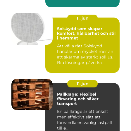
11. jun
Solskydd som skapar
komfort, hållbarhet och stil
i hemmet
Att välja rätt Solskydd
handlar om mycket mer än
att skärma av starkt solljus.
Bra lösningar påverka...
11. jun
Pallkrage: Flexibel
förvaring och säker
transport
En pallkrage är ett enkelt
men effektivt sätt att
förvandla en vanlig lastpall
till e...