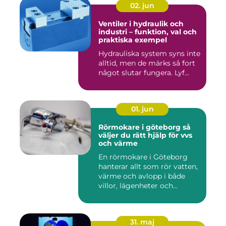
02. jun
Ventiler i hydraulik och
industri – funktion, val och
praktiska exempel
Hydrauliska system syns inte
alltid, men de märks så fort
något slutar fungera. Lyf...
01. jun
Rörmokare i göteborg så
väljer du rätt hjälp för vvs
och värme
En rörmokare i Göteborg
hanterar allt som rör vatten,
värme och avlopp i både
villor, lägenheter och...
31. maj