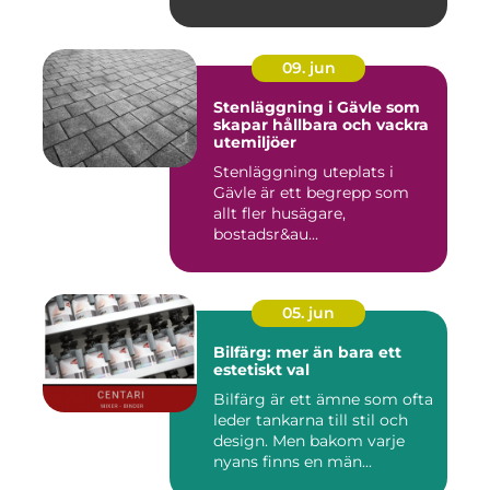
09. jun
Stenläggning i Gävle som
skapar hållbara och vackra
utemiljöer
Stenläggning uteplats i
Gävle är ett begrepp som
allt fler husägare,
bostadsr&au...
05. jun
Bilfärg: mer än bara ett
estetiskt val
Bilfärg är ett ämne som ofta
leder tankarna till stil och
design. Men bakom varje
nyans finns en män...