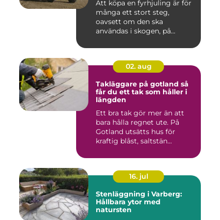
Att köpa en fyrhjuling är för
många ett stort steg,
oavsett om den ska
användas i skogen, på
gården ...
02. aug
Takläggare på gotland så
får du ett tak som håller i
längden
Ett bra tak gör mer än att
bara hålla regnet ute. På
Gotland utsätts hus för
kraftig blåst, saltstän...
16. jul
Stenläggning i Varberg:
Hållbara ytor med
natursten