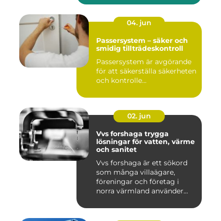
04. jun
Passersystem – säker och
smidig tillträdeskontroll
Passersystem är avgörande
för att säkerställa säkerheten
och kontrolle...
02. jun
Vvs forshaga trygga
lösningar för vatten, värme
och sanitet
Vvs forshaga är ett sökord
som många villaägare,
föreningar och företag i
norra värmland använder
nä...