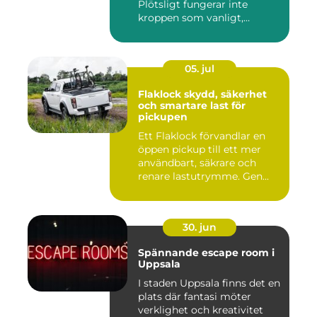
Plötsligt fungerar inte
kroppen som vanligt,
inkom...
05. jul
Flaklock skydd, säkerhet
och smartare last för
pickupen
Ett Flaklock förvandlar en
öppen pickup till ett mer
användbart, säkrare och
renare lastutrymme. Gen...
30. jun
Spännande escape room i
Uppsala
I staden Uppsala finns det en
plats där fantasi möter
verklighet och kreativitet