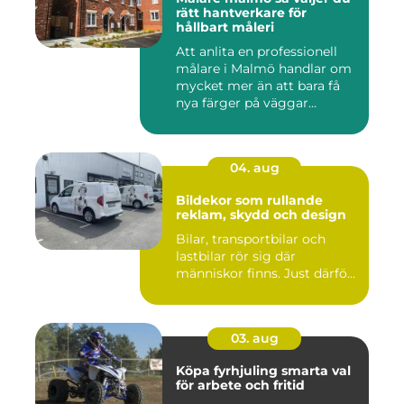
rätt hantverkare för
hållbart måleri
Att anlita en professionell
målare i Malmö handlar om
mycket mer än att bara få
nya färger på väggar...
04. aug
Bildekor som rullande
reklam, skydd och design
Bilar, transportbilar och
lastbilar rör sig där
människor finns. Just därfö...
03. aug
Köpa fyrhjuling smarta val
för arbete och fritid