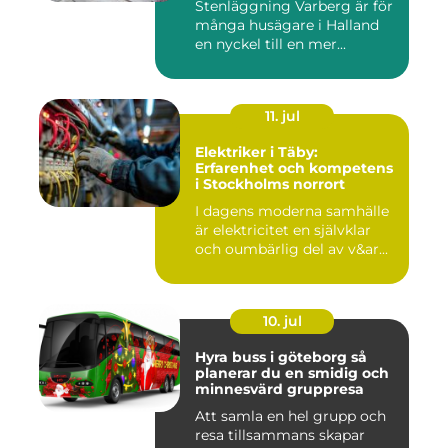
Stenläggning Varberg är för
många husägare i Halland
en nyckel till en mer...
11. jul
Elektriker i Täby:
Erfarenhet och kompetens
i Stockholms norrort
I dagens moderna samhälle
är elektricitet en självklar
och oumbärlig del av v&ar...
10. jul
Hyra buss i göteborg så
planerar du en smidig och
minnesvärd gruppresa
Att samla en hel grupp och
resa tillsammans skapar