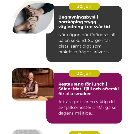
30. jun
Begravningsbyrå i
norrköping trygg
vägledning i en svår tid
När någon dör förändras allt
på en sekund. Sorgen tar
plats, samtidigt som
praktiska frågor kräver s...
30. jun
Restaurang för lunch i
Sälen: Mat, fjäll och afterski
för alla smaker
Att äta gott är en viktig del
av fjällsemestern. Många ser
dagens måltide...