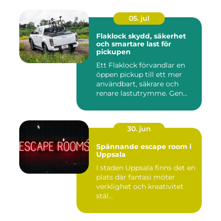
05. jul
Flaklock skydd, säkerhet
och smartare last för
pickupen
Ett Flaklock förvandlar en
öppen pickup till ett mer
användbart, säkrare och
renare lastutrymme. Gen...
30. jun
Spännande escape room i
Uppsala
I staden Uppsala finns det en
plats där fantasi möter
verklighet och kreativitet
stäl...