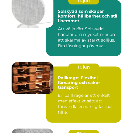
11. jun
Solskydd som skapar
komfort, hållbarhet och stil
i hemmet
Att välja rätt Solskydd
handlar om mycket mer än
att skärma av starkt solljus.
Bra lösningar påverka...
11. jun
Pallkrage: Flexibel
förvaring och säker
transport
En pallkrage är ett enkelt
men effektivt sätt att
förvandla en vanlig lastpall
till e...