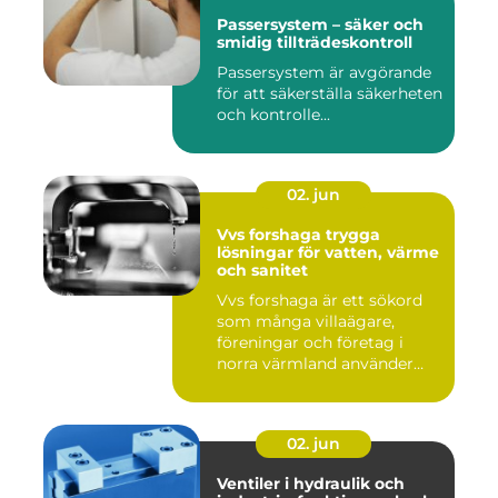
Passersystem – säker och
smidig tillträdeskontroll
Passersystem är avgörande
för att säkerställa säkerheten
och kontrolle...
02. jun
Vvs forshaga trygga
lösningar för vatten, värme
och sanitet
Vvs forshaga är ett sökord
som många villaägare,
föreningar och företag i
norra värmland använder
nä...
02. jun
Ventiler i hydraulik och