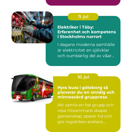
11. jul
Elektriker i Täby:
Erfarenhet och kompetens
i Stockholms norrort
I dagens moderna samhälle
är elektricitet en självklar
och oumbärlig del av v&ar...
10. jul
Hyra buss i göteborg så
planerar du en smidig och
minnesvärd gruppresa
Att samla en hel grupp och
resa tillsammans skapar
gemenskap, sparar tid och
gör logistiken enklare....