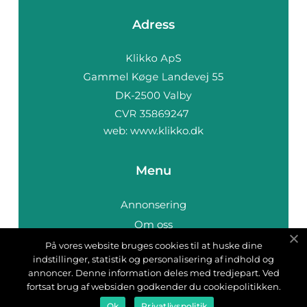
Adress
web:
www.klikko.dk
Menu
Annonsering
Om oss
Cookies
På vores website bruges cookies til at huske dine
indstillinger, statistik og personalisering af indhold og
Kontakta oss
annoncer. Denne information deles med tredjepart. Ved
Sitemap
fortsat brug af websiden godkender du cookiepolitikken.
Ok
Privatlivspolitik