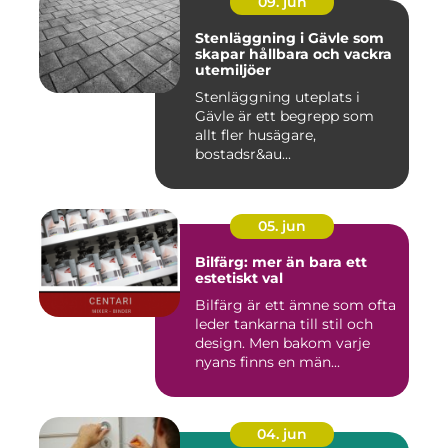
09. jun
Stenläggning i Gävle som
skapar hållbara och vackra
utemiljöer
Stenläggning uteplats i
Gävle är ett begrepp som
allt fler husägare,
bostadsr&au...
05. jun
Bilfärg: mer än bara ett
estetiskt val
Bilfärg är ett ämne som ofta
leder tankarna till stil och
design. Men bakom varje
nyans finns en män...
04. jun