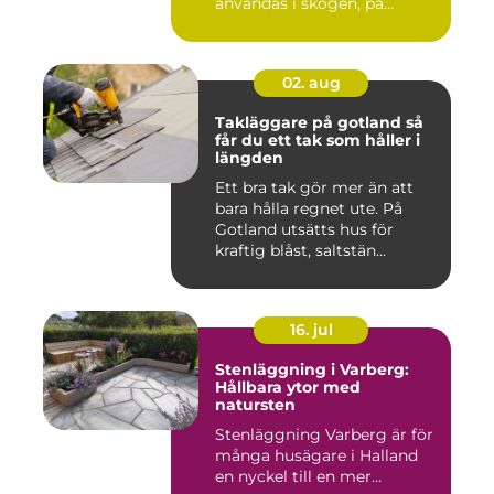
användas i skogen, på
gården ...
02. aug
Takläggare på gotland så
får du ett tak som håller i
längden
Ett bra tak gör mer än att
bara hålla regnet ute. På
Gotland utsätts hus för
kraftig blåst, saltstän...
16. jul
Stenläggning i Varberg:
Hållbara ytor med
natursten
Stenläggning Varberg är för
många husägare i Halland
en nyckel till en mer...