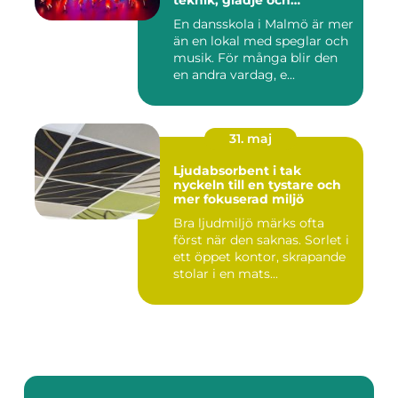
teknik, glädje och
utveckling
En dansskola i Malmö är mer
än en lokal med speglar och
musik. För många blir den
en andra vardag, e...
31. maj
Ljudabsorbent i tak
nyckeln till en tystare och
mer fokuserad miljö
Bra ljudmiljö märks ofta
först när den saknas. Sorlet i
ett öppet kontor, skrapande
stolar i en mats...