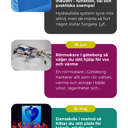
industri – funktion, val och
praktiska exempel
Hydrauliska system syns inte
alltid, men de märks så fort
något slutar fungera. Lyf...
01. jun
Rörmokare i göteborg så
väljer du rätt hjälp för vvs
och värme
En rörmokare i Göteborg
hanterar allt som rör vatten,
värme och avlopp i både
villor, lägenheter och...
31. maj
Dansskola i malmö så
hittar du rätt plats för