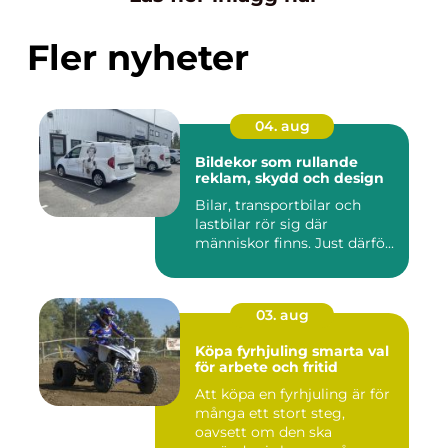
Fler nyheter
04. aug
Bildekor som rullande
reklam, skydd och design
Bilar, transportbilar och
lastbilar rör sig där
människor finns. Just därfö...
03. aug
Köpa fyrhjuling smarta val
för arbete och fritid
Att köpa en fyrhjuling är för
många ett stort steg,
oavsett om den ska