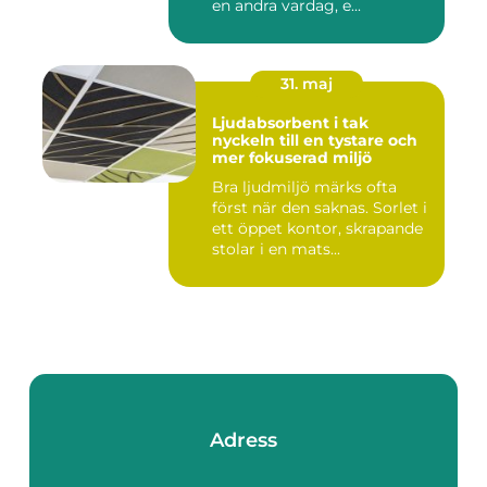
en andra vardag, e...
31. maj
Ljudabsorbent i tak
nyckeln till en tystare och
mer fokuserad miljö
Bra ljudmiljö märks ofta
först när den saknas. Sorlet i
ett öppet kontor, skrapande
stolar i en mats...
Adress