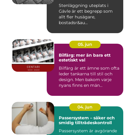
Stenläggning uteplats i
Gävle är ett begrepp som
allt fler husägare,
bostadsr&au...
05. jun
Bilfärg: mer än bara ett
estetiskt val
Bilfärg är ett ämne som ofta
leder tankarna till stil och
design. Men bakom varje
nyans finns en män...
04. jun
Passersystem – säker och
smidig tillträdeskontroll
Passersystem är avgörande