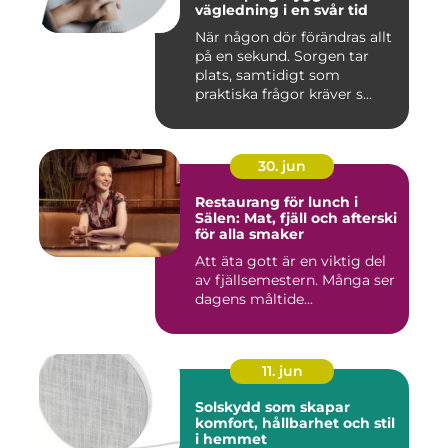
vägledning i en svår tid
När någon dör förändras allt
på en sekund. Sorgen tar
plats, samtidigt som
praktiska frågor kräver s...
30. jun
Restaurang för lunch i
Sälen: Mat, fjäll och afterski
för alla smaker
Att äta gott är en viktig del
av fjällsemestern. Många ser
dagens måltide...
11. jun
Solskydd som skapar
komfort, hållbarhet och stil
i hemmet