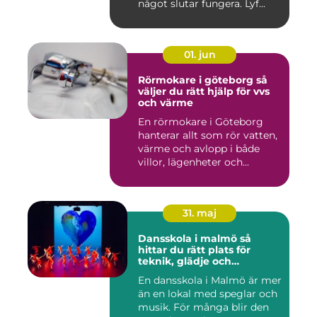
något slutar fungera. Lyf...
01. jun
Rörmokare i göteborg så
väljer du rätt hjälp för vvs
och värme
En rörmokare i Göteborg
hanterar allt som rör vatten,
värme och avlopp i både
villor, lägenheter och...
31. maj
Dansskola i malmö så
hittar du rätt plats för
teknik, glädje och
utveckling
En dansskola i Malmö är mer
än en lokal med speglar och
musik. För många blir den