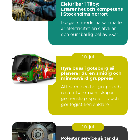
Elektriker i Täby:
Erfarenhet och kompetens
i Stockholms norrort
I dagens moderna samhälle
är elektricitet en självklar
och oumbärlig del av v&ar...
10. jul
Hyra buss i göteborg så
planerar du en smidig och
minnesvärd gruppresa
Att samla en hel grupp och
resa tillsammans skapar
gemenskap, sparar tid och
gör logistiken enklare....
10. jul
Polestar service så tar du