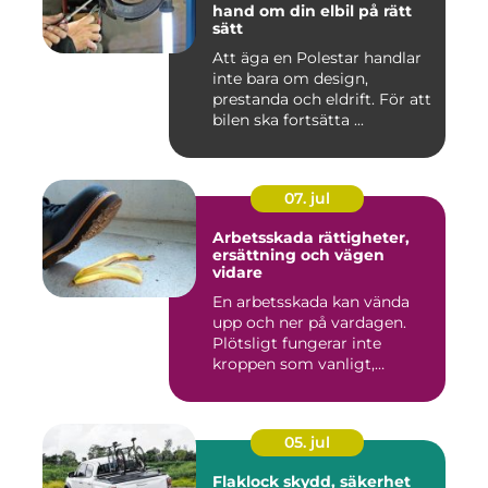
hand om din elbil på rätt
sätt
Att äga en Polestar handlar
inte bara om design,
prestanda och eldrift. För att
bilen ska fortsätta ...
07. jul
Arbetsskada rättigheter,
ersättning och vägen
vidare
En arbetsskada kan vända
upp och ner på vardagen.
Plötsligt fungerar inte
kroppen som vanligt,
inkom...
05. jul
Flaklock skydd, säkerhet