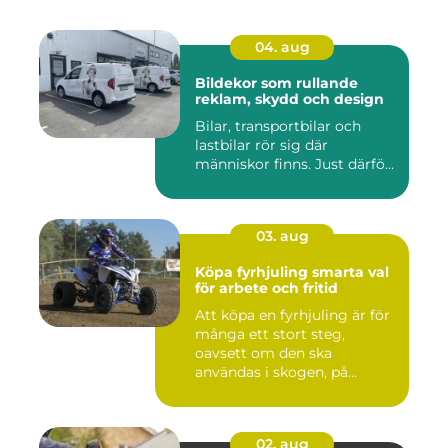
04. aug
Bildekor som rullande
reklam, skydd och design
Bilar, transportbilar och
lastbilar rör sig där
människor finns. Just därfö...
03. aug
Köpa fyrhjuling smarta val
för arbete och fritid
Att köpa en fyrhjuling är för
många ett stort steg,
oavsett om den ska
användas i skogen, på
gården ...
02. aug