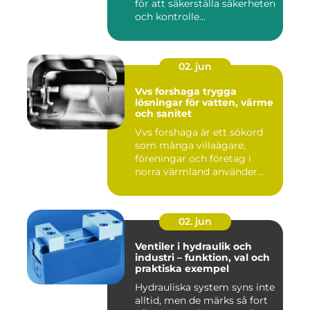
för att säkerställa säkerheten
och kontrolle...
02. jun
Vvs forshaga trygga
lösningar för vatten, värme
och sanitet
Vvs forshaga är ett sökord
som många villaägare,
föreningar och företag i
norra värmland använder
nä...
02. jun
Ventiler i hydraulik och
industri – funktion, val och
praktiska exempel
Hydrauliska system syns inte
alltid, men de märks så fort