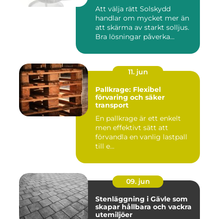
Att välja rätt Solskydd
handlar om mycket mer än
att skärma av starkt solljus.
Bra lösningar påverka...
11. jun
Pallkrage: Flexibel
förvaring och säker
transport
En pallkrage är ett enkelt
men effektivt sätt att
förvandla en vanlig lastpall
till e...
09. jun
Stenläggning i Gävle som
skapar hållbara och vackra
utemiljöer