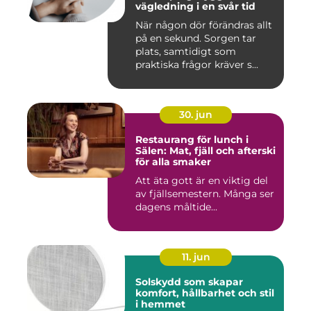
vägledning i en svår tid
När någon dör förändras allt
på en sekund. Sorgen tar
plats, samtidigt som
praktiska frågor kräver s...
30. jun
Restaurang för lunch i
Sälen: Mat, fjäll och afterski
för alla smaker
Att äta gott är en viktig del
av fjällsemestern. Många ser
dagens måltide...
11. jun
Solskydd som skapar
komfort, hållbarhet och stil
i hemmet