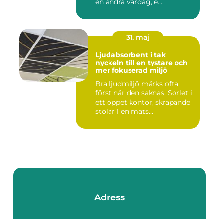
en andra vardag, e...
31. maj
Ljudabsorbent i tak
nyckeln till en tystare och
mer fokuserad miljö
Bra ljudmiljö märks ofta
först när den saknas. Sorlet i
ett öppet kontor, skrapande
stolar i en mats...
Adress