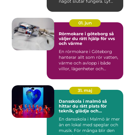
något slutar fungera. Lyf...
01. jun
Rörmokare i göteborg så
väljer du rätt hjälp för vvs
och värme
En rörmokare i Göteborg
hanterar allt som rör vatten,
värme och avlopp i både
villor, lägenheter och...
31. maj
Dansskola i malmö så
hittar du rätt plats för
teknik, glädje och
utveckling
En dansskola i Malmö är mer
än en lokal med speglar och
musik. För många blir den