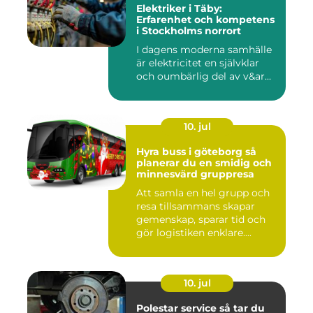
Elektriker i Täby:
Erfarenhet och kompetens
i Stockholms norrort
I dagens moderna samhälle
är elektricitet en självklar
och oumbärlig del av v&ar...
10. jul
Hyra buss i göteborg så
planerar du en smidig och
minnesvärd gruppresa
Att samla en hel grupp och
resa tillsammans skapar
gemenskap, sparar tid och
gör logistiken enklare....
10. jul
Polestar service så tar du