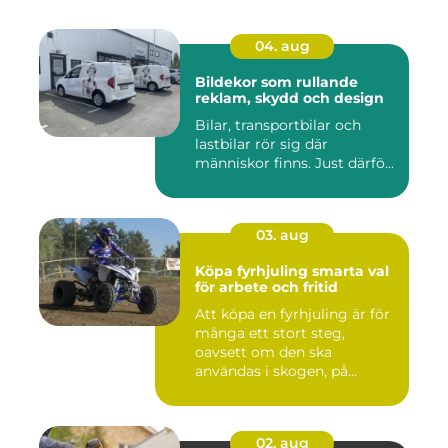
04. aug
Bildekor som rullande
reklam, skydd och design
Bilar, transportbilar och
lastbilar rör sig där
människor finns. Just därfö...
03. aug
Köpa fyrhjuling smarta val
för arbete och fritid
Att köpa en fyrhjuling är för
många ett stort steg,
oavsett om den ska
användas i skogen, på
gården ...
02. aug