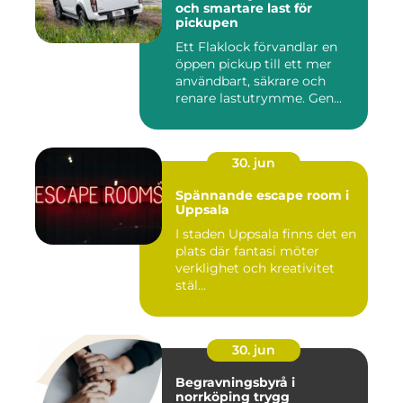
och smartare last för
pickupen
Ett Flaklock förvandlar en
öppen pickup till ett mer
användbart, säkrare och
renare lastutrymme. Gen...
30. jun
Spännande escape room i
Uppsala
I staden Uppsala finns det en
plats där fantasi möter
verklighet och kreativitet
stäl...
30. jun
Begravningsbyrå i
norrköping trygg