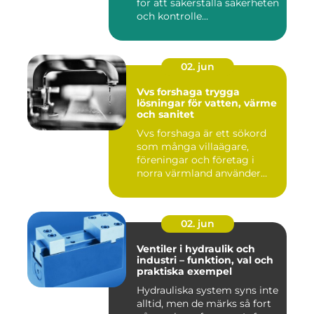
för att säkerställa säkerheten
och kontrolle...
02. jun
Vvs forshaga trygga
lösningar för vatten, värme
och sanitet
Vvs forshaga är ett sökord
som många villaägare,
föreningar och företag i
norra värmland använder
nä...
02. jun
Ventiler i hydraulik och
industri – funktion, val och
praktiska exempel
Hydrauliska system syns inte
alltid, men de märks så fort