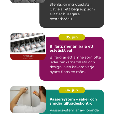
Stenläggning uteplats i
Gävle är ett begrepp som
allt fler husägare,
bostadsr&au...
05. jun
Bilfärg: mer än bara ett
estetiskt val
Bilfärg är ett ämne som ofta
leder tankarna till stil och
design. Men bakom varje
nyans finns en män...
04. jun
Passersystem – säker och
smidig tillträdeskontroll
Passersystem är avgörande