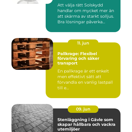
Att välja rätt Solskydd
handlar om mycket mer än
att skärma av starkt solljus.
Bra lösningar påverka...
11. jun
Pallkrage: Flexibel
förvaring och säker
transport
En pallkrage är ett enkelt
men effektivt sätt att
förvandla en vanlig lastpall
till e...
09. jun
Stenläggning i Gävle som
skapar hållbara och vackra
utemiljöer