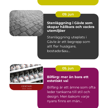
09. jun
Stenläggning i Gävle som
skapar hållbara och vackra
utemiljöer
Stenläggning uteplats i
Gävle är ett begrepp som
allt fler husägare,
bostadsr&au...
05. jun
Bilfärg: mer än bara ett
estetiskt val
Bilfärg är ett ämne som ofta
leder tankarna till stil och
design. Men bakom varje
nyans finns en män...