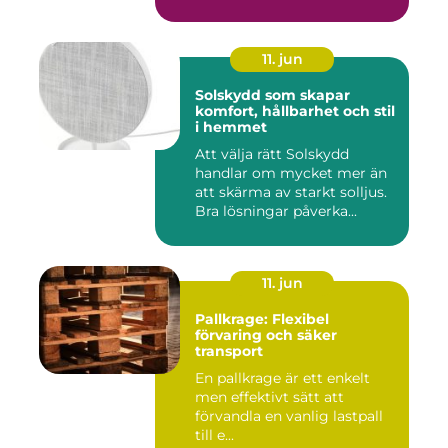
11. jun
Solskydd som skapar
komfort, hållbarhet och stil
i hemmet
Att välja rätt Solskydd
handlar om mycket mer än
att skärma av starkt solljus.
Bra lösningar påverka...
11. jun
Pallkrage: Flexibel
förvaring och säker
transport
En pallkrage är ett enkelt
men effektivt sätt att
förvandla en vanlig lastpall
till e...