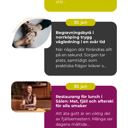
stäl...
30. jun
Begravningsbyrå i
norrköping trygg
vägledning i en svår tid
När någon dör förändras allt
på en sekund. Sorgen tar
plats, samtidigt som
praktiska frågor kräver s...
30. jun
Restaurang för lunch i
Sälen: Mat, fjäll och afterski
för alla smaker
Att äta gott är en viktig del
av fjällsemestern. Många ser
dagens måltide...