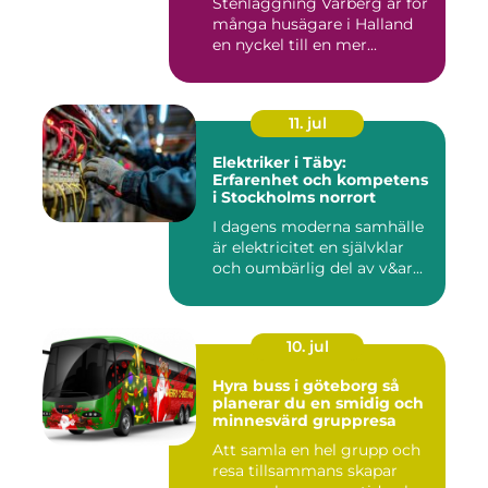
Stenläggning Varberg är för
många husägare i Halland
en nyckel till en mer...
11. jul
Elektriker i Täby:
Erfarenhet och kompetens
i Stockholms norrort
I dagens moderna samhälle
är elektricitet en självklar
och oumbärlig del av v&ar...
10. jul
Hyra buss i göteborg så
planerar du en smidig och
minnesvärd gruppresa
Att samla en hel grupp och
resa tillsammans skapar