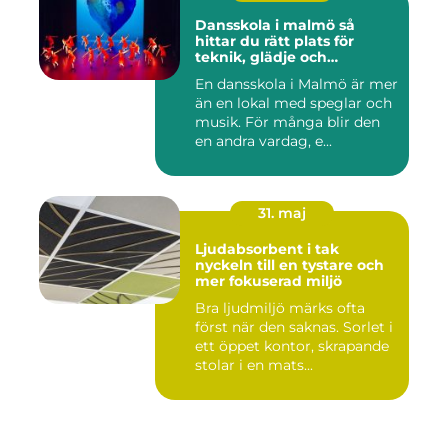
Dansskola i malmö så
hittar du rätt plats för
teknik, glädje och
utveckling
En dansskola i Malmö är mer
än en lokal med speglar och
musik. För många blir den
en andra vardag, e...
31. maj
Ljudabsorbent i tak
nyckeln till en tystare och
mer fokuserad miljö
Bra ljudmiljö märks ofta
först när den saknas. Sorlet i
ett öppet kontor, skrapande
stolar i en mats...