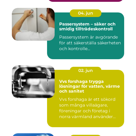
04. jun
Passersystem – säker och
smidig tillträdeskontroll
Passersystem är avgörande
för att säkerställa säkerheten
och kontrolle...
02. jun
Vvs forshaga trygga
lösningar för vatten, värme
och sanitet
Vvs forshaga är ett sökord
som många villaägare,
föreningar och företag i
norra värmland använder
nä...