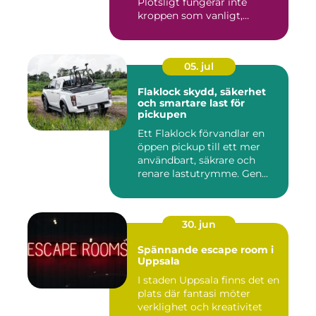
Plötsligt fungerar inte
kroppen som vanligt,
inkom...
05. jul
Flaklock skydd, säkerhet
och smartare last för
pickupen
Ett Flaklock förvandlar en
öppen pickup till ett mer
användbart, säkrare och
renare lastutrymme. Gen...
30. jun
Spännande escape room i
Uppsala
I staden Uppsala finns det en
plats där fantasi möter
verklighet och kreativitet