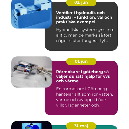
02. jun
Ventiler i hydraulik och
industri – funktion, val och
praktiska exempel
Hydrauliska system syns inte
alltid, men de märks så fort
något slutar fungera. Lyf...
01. jun
Rörmokare i göteborg så
väljer du rätt hjälp för vvs
och värme
En rörmokare i Göteborg
hanterar allt som rör vatten,
värme och avlopp i både
villor, lägenheter och...
31. maj