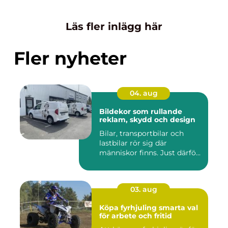
Läs fler inlägg här
Fler nyheter
04. aug
Bildekor som rullande
reklam, skydd och design
Bilar, transportbilar och
lastbilar rör sig där
människor finns. Just därfö...
03. aug
Köpa fyrhjuling smarta val
för arbete och fritid