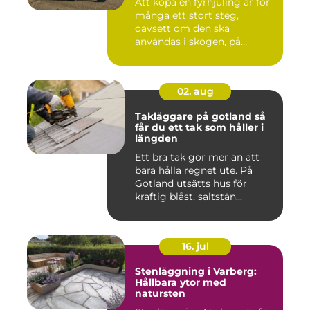
Att köpa en fyrhjuling är för
många ett stort steg,
oavsett om den ska
användas i skogen, på
gården ...
02. aug
Takläggare på gotland så
får du ett tak som håller i
längden
Ett bra tak gör mer än att
bara hålla regnet ute. På
Gotland utsätts hus för
kraftig blåst, saltstän...
16. jul
Stenläggning i Varberg:
Hållbara ytor med
natursten