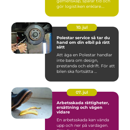
gemenskap, sparar tid och
gör logistiken enklare....
10. jul
Polestar service så tar du
hand om din elbil på rätt
sätt
Att äga en Polestar handlar
inte bara om design,
prestanda och eldrift. För att
bilen ska fortsätta ...
07. jul
Arbetsskada rättigheter,
ersättning och vägen
vidare
En arbetsskada kan vända
upp och ner på vardagen.