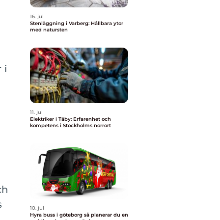
16. jul
Stenläggning i Varberg: Hållbara ytor
med natursten
 i
11. jul
Elektriker i Täby: Erfarenhet och
kompetens i Stockholms norrort
ch
s
10. jul
Hyra buss i göteborg så planerar du en