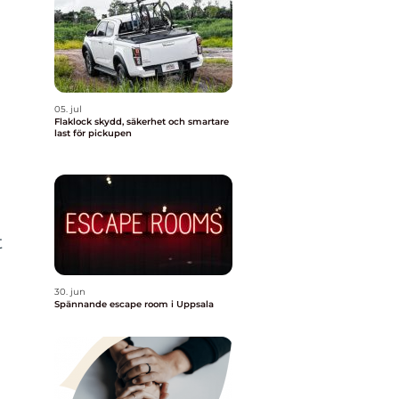
05. jul
Flaklock skydd, säkerhet och smartare
last för pickupen
t
30. jun
Spännande escape room i Uppsala