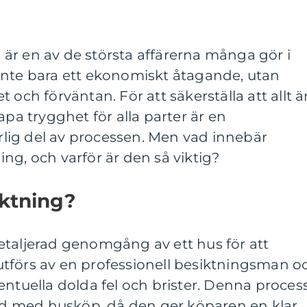
us är en av de största affärerna många gör i
inte bara ett ekonomiskt åtagande, utan
och förväntan. För att säkerställa att allt är
apa trygghet för alla parter är en
ig del av processen. Men vad innebär
ng, och varför är den så viktig?
iktning?
etaljerad genomgång av ett hus för att
tförs av en professionell besiktningsman o
 eventuella dolda fel och brister. Denna proces
and med husköp, då den ger köparen en klar