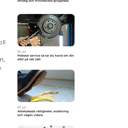
smidig och minnesvärd gruppresa
a
ll
10. jul
Polestar service så tar du hand om din
n,
elbil på rätt sätt
e
07. jul
Arbetsskada rättigheter, ersättning
och vägen vidare