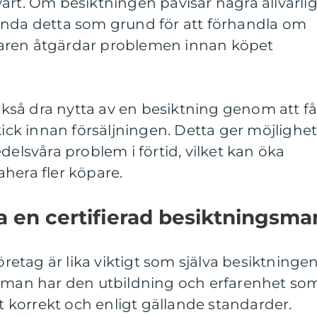
ärt. Om besiktningen påvisar några allvarli
ända detta som grund för att förhandla om
äljaren åtgärdar problemen innan köpet
också dra nytta av en besiktning genom att f
kick innan försäljningen. Detta ger möjlighe
delsvåra problem i förtid, vilket kan öka
hera fler köpare.
ja en certifierad besiktningsma
företag är lika viktigt som själva besiktningen
gsman har den utbildning och erfarenhet so
et korrekt och enligt gällande standarder.