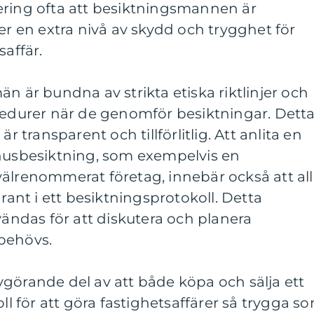
ering ofta att besiktningsmannen är
er en extra nivå av skydd och trygghet för
saffär.
n är bundna av strikta etiska riktlinjer och
ocedurer när de genomför besiktningar. Dett
är transparent och tillförlitlig. Att anlita en
 husbesiktning, som exempelvis en
älrenommerat företag, innebär också att al
nt i ett besiktningsprotokoll. Detta
ndas för att diskutera och planera
behövs.
görande del av att både köpa och sälja ett
oll för att göra fastighetsaffärer så trygga s