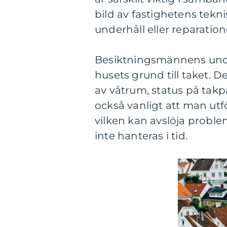
bild av fastighetens tekn
underhåll eller reparation
Besiktningsmännens unde
husets grund till taket. D
av våtrum, status på takp
också vanligt att man utf
vilken kan avslöja probl
inte hanteras i tid.