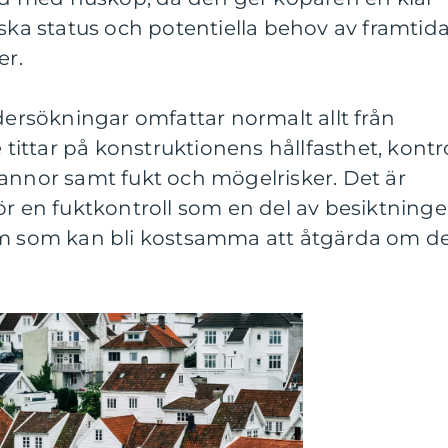
iska status och potentiella behov av framtid
er.
rsökningar omfattar normalt allt från
e tittar på konstruktionens hållfasthet, kontro
annor samt fukt och mögelrisker. Det är
ör en fuktkontroll som en del av besiktninge
em som kan bli kostsamma att åtgärda om d