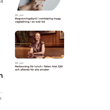
ga
30. jun
Begravningsbyrå i norrköping trygg
vägledning i en svår tid
å
t
30. jun
Restaurang för lunch i Sälen: Mat, fjäll
och afterski för alla smaker
n
.
m