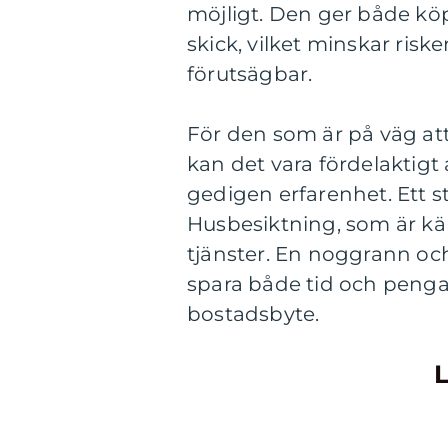
möjligt. Den ger både kö
skick, vilket minskar ris
förutsägbar.
För den som är på väg att
kan det vara fördelaktigt a
gedigen erfarenhet. Ett s
Husbesiktning, som är kän
tjänster. En noggrann och
spara både tid och pengar
bostadsbyte.
L