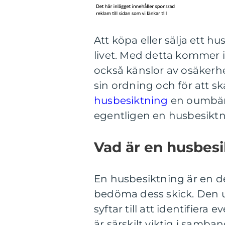
Att köpa eller sälja ett h
livet. Med detta kommer 
också känslor av osäkerhet 
sin ordning och för att sk
husbesiktning
en oumbärl
egentligen en husbesiktni
Vad är en husbes
En husbesiktning är en d
bedöma dess skick. Den u
syftar till att identifiera
är särskilt viktig i samb