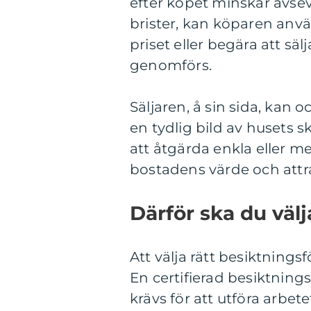
efter köpet minskar avsev
brister, kan köparen anv
priset eller begära att s
genomförs.
Säljaren, å sin sida, kan 
en tydlig bild av husets s
att åtgärda enkla eller me
bostadens värde och attra
Därför ska du väl
Att välja rätt besiktnings
En certifierad besiktnin
krävs för att utföra arbet