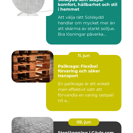
komfort, hållbarhet och stil
i hemmet
Att välja rätt Solskydd
handlar om mycket mer än
att skärma av starkt solljus.
Bra lösningar påverka...
11. jun
Pallkrage: Flexibel
förvaring och säker
transport
En pallkrage är ett enkelt
men effektivt sätt att
förvandla en vanlig lastpall
till e...
09. jun
Stenläggning i Gävle som