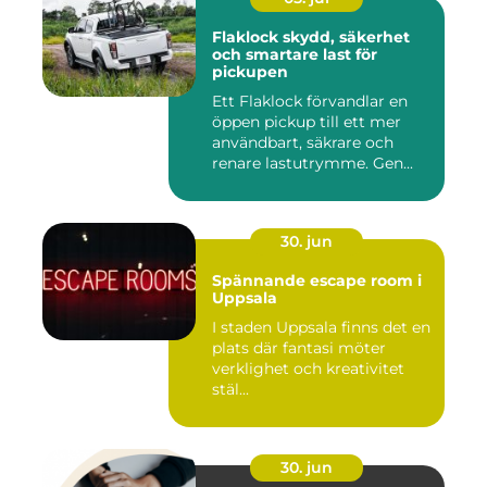
Flaklock skydd, säkerhet
och smartare last för
pickupen
Ett Flaklock förvandlar en
öppen pickup till ett mer
användbart, säkrare och
renare lastutrymme. Gen...
30. jun
Spännande escape room i
Uppsala
I staden Uppsala finns det en
plats där fantasi möter
verklighet och kreativitet
stäl...
30. jun