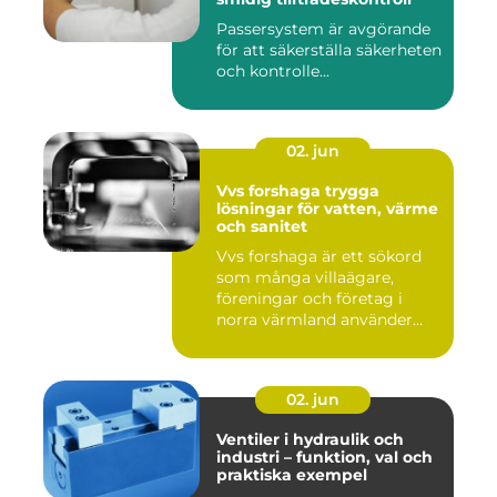
Passersystem är avgörande
för att säkerställa säkerheten
och kontrolle...
02. jun
Vvs forshaga trygga
lösningar för vatten, värme
och sanitet
Vvs forshaga är ett sökord
som många villaägare,
föreningar och företag i
norra värmland använder
nä...
02. jun
Ventiler i hydraulik och
industri – funktion, val och
praktiska exempel