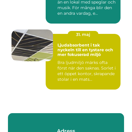
än en lokal med speglar och
musik. För många blir den
en andra vardag, e...
31. maj
Ljudabsorbent i tak
nyckeln till en tystare och
mer fokuserad miljö
Bra ljudmiljö märks ofta
först när den saknas. Sorlet i
ett öppet kontor, skrapande
stolar i en mats...
Adress