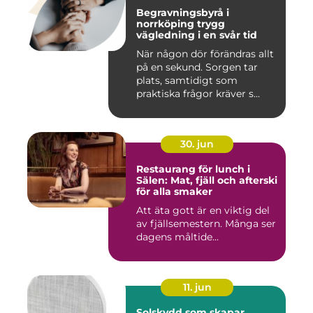
Begravningsbyrå i
norrköping trygg
vägledning i en svår tid
När någon dör förändras allt
på en sekund. Sorgen tar
plats, samtidigt som
praktiska frågor kräver s...
30. jun
Restaurang för lunch i
Sälen: Mat, fjäll och afterski
för alla smaker
Att äta gott är en viktig del
av fjällsemestern. Många ser
dagens måltide...
11. jun
Solskydd som skapar