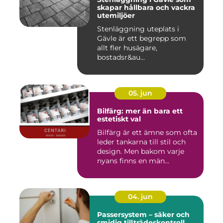
skapar hållbara och vackra
utemiljöer
Stenläggning uteplats i
Gävle är ett begrepp som
allt fler husägare,
bostadsr&au...
05. jun
Bilfärg: mer än bara ett
estetiskt val
Bilfärg är ett ämne som ofta
leder tankarna till stil och
design. Men bakom varje
nyans finns en män...
04. jun
Passersystem – säker och
smidig tillträdeskontroll