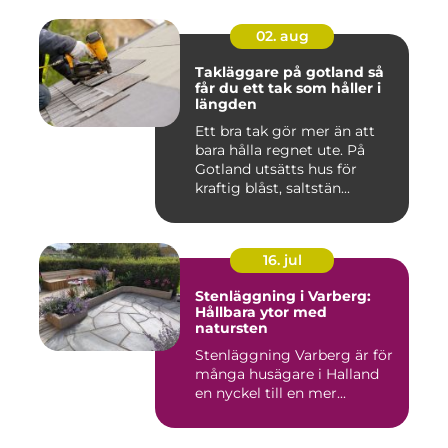
02. aug
Takläggare på gotland så
får du ett tak som håller i
längden
Ett bra tak gör mer än att
bara hålla regnet ute. På
Gotland utsätts hus för
kraftig blåst, saltstän...
16. jul
Stenläggning i Varberg:
Hållbara ytor med
natursten
Stenläggning Varberg är för
många husägare i Halland
en nyckel till en mer...