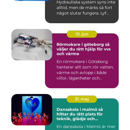
Hydrauliska system syns inte
alltid, men de märks så fort
något slutar fungera. Lyf...
01. jun
Rörmokare i göteborg så
väljer du rätt hjälp för vvs
och värme
En rörmokare i Göteborg
hanterar allt som rör vatten,
värme och avlopp i både
villor, lägenheter och...
31. maj
Dansskola i malmö så
hittar du rätt plats för
teknik, glädje och
utveckling
En dansskola i Malmö är mer