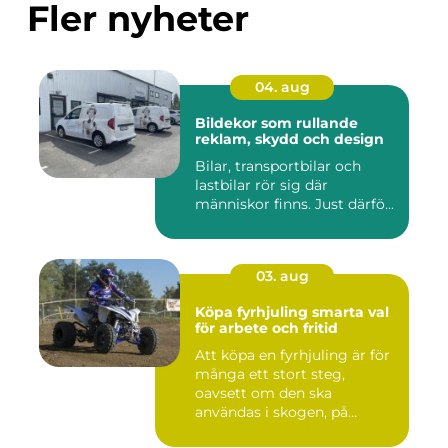
Fler nyheter
04. aug
Bildekor som rullande
reklam, skydd och design
Bilar, transportbilar och
lastbilar rör sig där
människor finns. Just därfö...
03. aug
Köpa fyrhjuling smarta val
för arbete och fritid
Att köpa en fyrhjuling är för
många ett stort steg,
oavsett om den ska
användas i skogen, på
gården ...