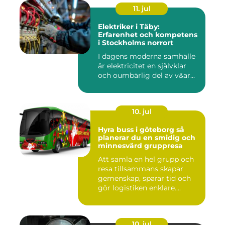
11. jul
Elektriker i Täby:
Erfarenhet och kompetens
i Stockholms norrort
I dagens moderna samhälle
är elektricitet en självklar
och oumbärlig del av v&ar...
10. jul
Hyra buss i göteborg så
planerar du en smidig och
minnesvärd gruppresa
Att samla en hel grupp och
resa tillsammans skapar
gemenskap, sparar tid och
gör logistiken enklare....
10. jul