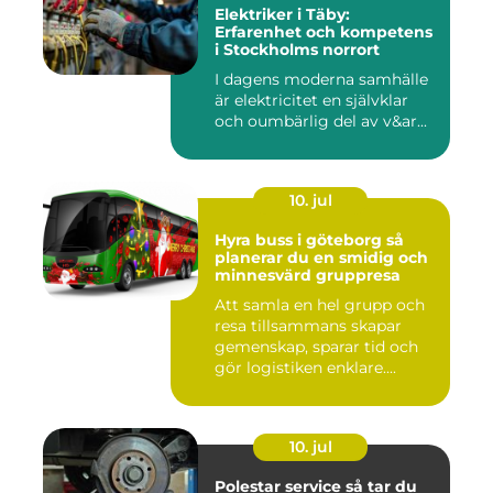
Elektriker i Täby:
Erfarenhet och kompetens
i Stockholms norrort
I dagens moderna samhälle
är elektricitet en självklar
och oumbärlig del av v&ar...
10. jul
Hyra buss i göteborg så
planerar du en smidig och
minnesvärd gruppresa
Att samla en hel grupp och
resa tillsammans skapar
gemenskap, sparar tid och
gör logistiken enklare....
10. jul
Polestar service så tar du