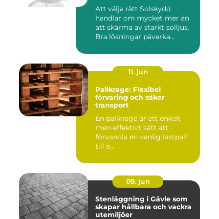
Att välja rätt Solskydd
handlar om mycket mer än
att skärma av starkt solljus.
Bra lösningar påverka...
11. jun
Pallkrage: Flexibel
förvaring och säker
transport
En pallkrage är ett enkelt
men effektivt sätt att
förvandla en vanlig lastpall
till e...
09. jun
Stenläggning i Gävle som
skapar hållbara och vackra
utemiljöer