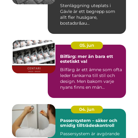
Stenläggning uteplats i
Gävle är ett begrepp som
allt fler husägare,
bostadsr&au...
05. jun
Bilfärg: mer än bara ett
estetiskt val
Bilfärg är ett ämne som ofta
leder tankarna till stil och
design. Men bakom varje
nyans finns en män...
04. jun
Passersystem – säker och
smidig tillträdeskontroll
Passersystem är avgörande