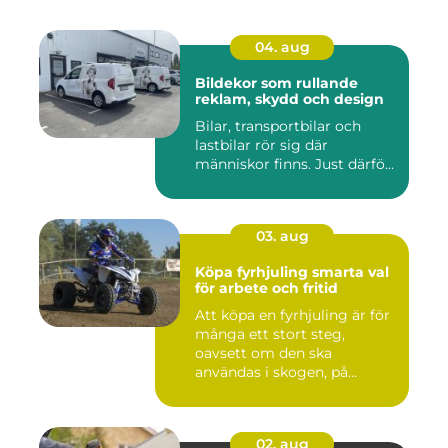
04. aug
Bildekor som rullande
reklam, skydd och design
Bilar, transportbilar och
lastbilar rör sig där
människor finns. Just därfö...
03. aug
Köpa fyrhjuling smarta val
för arbete och fritid
Att köpa en fyrhjuling är för
många ett stort steg,
oavsett om den ska
användas i skogen, på
gården ...
02. aug