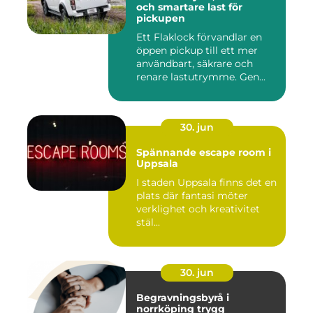
och smartare last för
pickupen
Ett Flaklock förvandlar en
öppen pickup till ett mer
användbart, säkrare och
renare lastutrymme. Gen...
30. jun
Spännande escape room i
Uppsala
I staden Uppsala finns det en
plats där fantasi möter
verklighet och kreativitet
stäl...
30. jun
Begravningsbyrå i
norrköping trygg