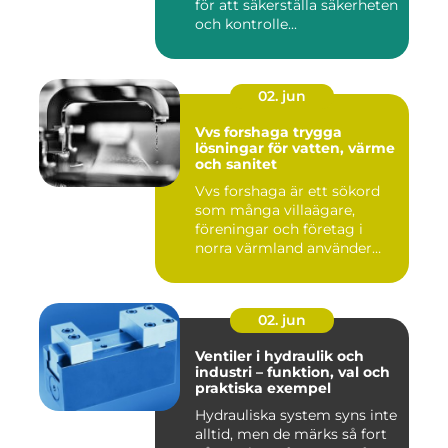
för att säkerställa säkerheten
och kontrolle...
02. jun
Vvs forshaga trygga
lösningar för vatten, värme
och sanitet
Vvs forshaga är ett sökord
som många villaägare,
föreningar och företag i
norra värmland använder
nä...
02. jun
Ventiler i hydraulik och
industri – funktion, val och
praktiska exempel
Hydrauliska system syns inte
alltid, men de märks så fort