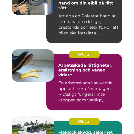
hand om din elbil på rätt
sätt
Att äga en Polestar handlar
inte bara om design,
prestanda och eldrift. För att
bilen ska fortsätta ...
07. jul
Arbetsskada rättigheter,
ersättning och vägen
vidare
En arbetsskada kan vända
upp och ner på vardagen.
Plötsligt fungerar inte
kroppen som vanligt,
inkom...
05. jul
Flaklock skydd, säkerhet