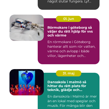
något slutar fungera. Lyf...
01. jun
Rörmokare i göteborg så
väljer du rätt hjälp för vvs
och värme
En rörmokare i Göteborg
hanterar allt som rör vatten,
värme och avlopp i både
villor, lägenheter och...
31. maj
Dansskola i malmö så
hittar du rätt plats för
teknik, glädje och
utveckling
En dansskola i Malmö är mer
än en lokal med speglar och
musik. För många blir den