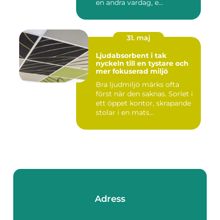
en andra vardag, e...
31. maj
Ljudabsorbent i tak
nyckeln till en tystare och
mer fokuserad miljö
Bra ljudmiljö märks ofta
först när den saknas. Sorlet i
ett öppet kontor, skrapande
stolar i en mats...
Adress