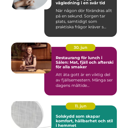
vägledning i en svår tid
När någon dör förändras allt
på en sekund. Sorgen tar
plats, samtidigt som
praktiska frågor kräver s...
30. jun
Restaurang för lunch i
Sälen: Mat, fjäll och afterski
för alla smaker
Att äta gott är en viktig del
av fjällsemestern. Många ser
dagens måltide...
11. jun
Solskydd som skapar
komfort, hållbarhet och stil
i hemmet