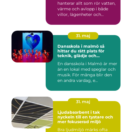
hanterar allt som rör vatten,
värme och avlopp i både
villor, lägenheter och...
31. maj
Dansskola i malmö så
hittar du rätt plats för
teknik, glädje och
utveckling
En dansskola i Malmö är mer
än en lokal med speglar och
musik. För många blir den
en andra vardag, e...
31. maj
Ljudabsorbent i tak
nyckeln till en tystare och
mer fokuserad miljö
Bra ljudmiljö märks ofta