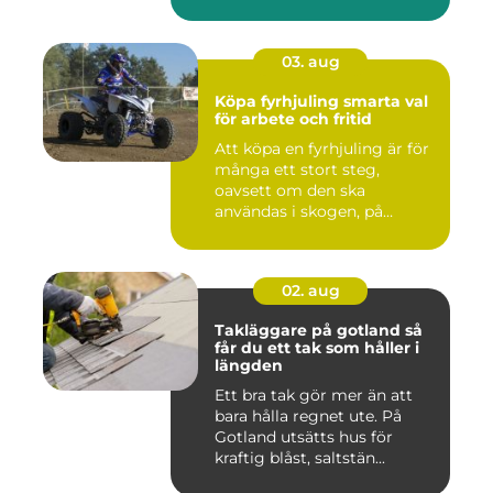
03. aug
Köpa fyrhjuling smarta val
för arbete och fritid
Att köpa en fyrhjuling är för
många ett stort steg,
oavsett om den ska
användas i skogen, på
gården ...
02. aug
Takläggare på gotland så
får du ett tak som håller i
längden
Ett bra tak gör mer än att
bara hålla regnet ute. På
Gotland utsätts hus för
kraftig blåst, saltstän...