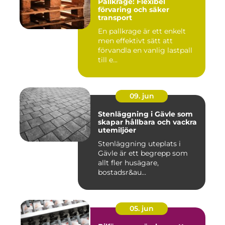
Pallkrage: Flexibel
förvaring och säker
transport
En pallkrage är ett enkelt
men effektivt sätt att
förvandla en vanlig lastpall
till e...
09. jun
Stenläggning i Gävle som
skapar hållbara och vackra
utemiljöer
Stenläggning uteplats i
Gävle är ett begrepp som
allt fler husägare,
bostadsr&au...
05. jun