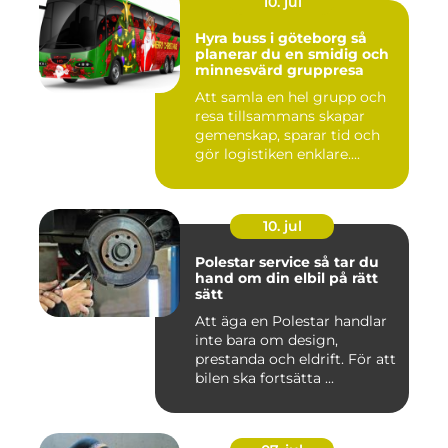
10. jul
Hyra buss i göteborg så
planerar du en smidig och
minnesvärd gruppresa
Att samla en hel grupp och
resa tillsammans skapar
gemenskap, sparar tid och
gör logistiken enklare....
10. jul
Polestar service så tar du
hand om din elbil på rätt
sätt
Att äga en Polestar handlar
inte bara om design,
prestanda och eldrift. För att
bilen ska fortsätta ...