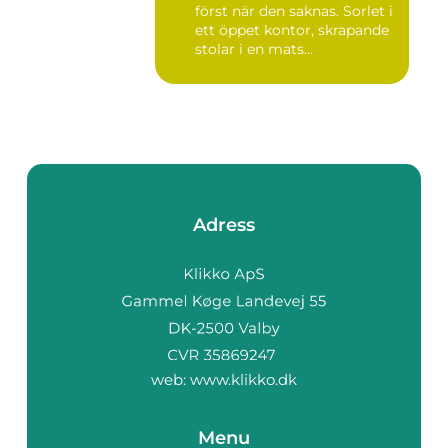
först när den saknas. Sorlet i
ett öppet kontor, skrapande
stolar i en mats...
Adress
web:
www.klikko.dk
Menu