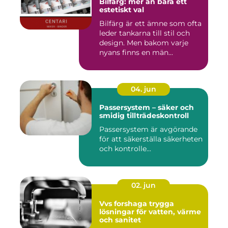
Bilfärg: mer än bara ett
estetiskt val
Bilfärg är ett ämne som ofta
leder tankarna till stil och
design. Men bakom varje
nyans finns en män...
04. jun
Passersystem – säker och
smidig tillträdeskontroll
Passersystem är avgörande
för att säkerställa säkerheten
och kontrolle...
02. jun
Vvs forshaga trygga
lösningar för vatten, värme
och sanitet