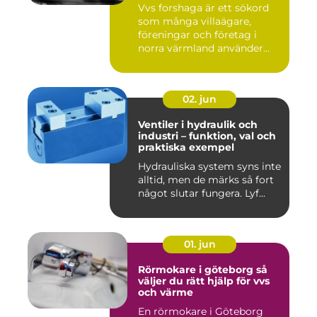
Vvs forshaga är ett sökord
som många villaägare,
föreningar och företag i
norra värmland använder
nä...
02. jun
Ventiler i hydraulik och
industri – funktion, val och
praktiska exempel
Hydrauliska system syns inte
alltid, men de märks så fort
något slutar fungera. Lyf...
01. jun
Rörmokare i göteborg så
väljer du rätt hjälp för vvs
och värme
En rörmokare i Göteborg