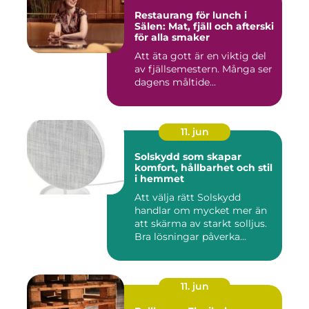
Restaurang för lunch i
Sälen: Mat, fjäll och afterski
för alla smaker
Att äta gott är en viktig del
av fjällsemestern. Många ser
dagens måltide...
11. jun
Solskydd som skapar
komfort, hållbarhet och stil
i hemmet
Att välja rätt Solskydd
handlar om mycket mer än
att skärma av starkt solljus.
Bra lösningar påverka...
11. jun