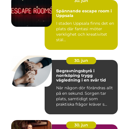
30. jun
Spännande escape room i
Uppsala
I staden Uppsala finns det en
plats där fantasi möter
verklighet och kreativitet
stäl...
30. jun
Begravningsbyrå i
norrköping trygg
vägledning i en svår tid
När någon dör förändras allt
på en sekund. Sorgen tar
plats, samtidigt som
praktiska frågor kräver s...
30. jun