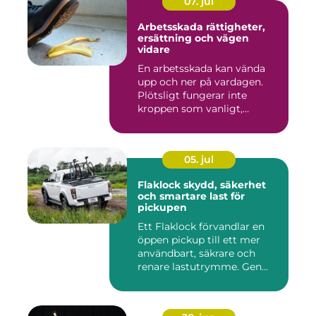
07. jul
Arbetsskada rättigheter,
ersättning och vägen
vidare
En arbetsskada kan vända
upp och ner på vardagen.
Plötsligt fungerar inte
kroppen som vanligt,
inkom...
05. jul
Flaklock skydd, säkerhet
och smartare last för
pickupen
Ett Flaklock förvandlar en
öppen pickup till ett mer
användbart, säkrare och
renare lastutrymme. Gen...