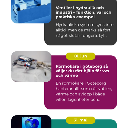
Ventiler i hydraulik och
industri – funktion, val och
praktiska exempel
Hydrauliska system syns inte
alltid, men de märks så fort
något slutar fungera. Lyf...
01. jun
Rörmokare i göteborg så
väljer du rätt hjälp för vvs
och värme
En rörmokare i Göteborg
hanterar allt som rör vatten,
värme och avlopp i både
villor, lägenheter och...
31. maj