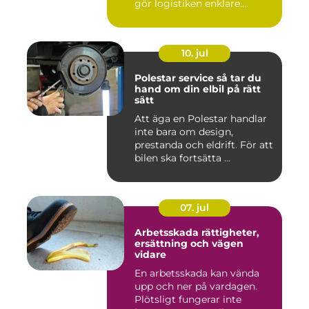
gör logistiken enklare....
10. jul
Polestar service så tar du
hand om din elbil på rätt
sätt
Att äga en Polestar handlar
inte bara om design,
prestanda och eldrift. För att
bilen ska fortsätta ...
07. jul
Arbetsskada rättigheter,
ersättning och vägen
vidare
En arbetsskada kan vända
upp och ner på vardagen.
Plötsligt fungerar inte