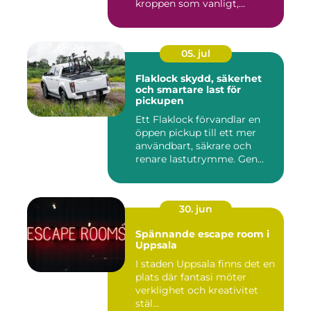
kroppen som vanligt,
inkom...
05. jul
Flaklock skydd, säkerhet
och smartare last för
pickupen
Ett Flaklock förvandlar en
öppen pickup till ett mer
användbart, säkrare och
renare lastutrymme. Gen...
30. jun
Spännande escape room i
Uppsala
I staden Uppsala finns det en
plats där fantasi möter
verklighet och kreativitet
stäl...