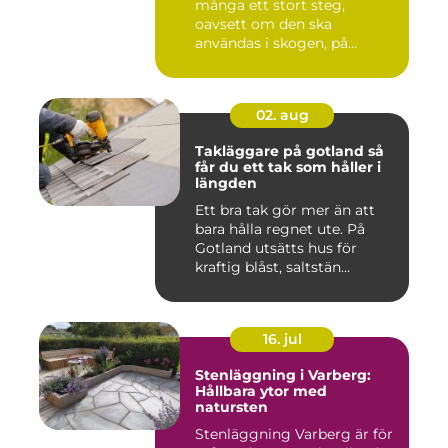
många ett stort steg,
oavsett om den ska
användas i skogen, på
gården ...
02. aug
Takläggare på gotland så
får du ett tak som håller i
längden
Ett bra tak gör mer än att
bara hålla regnet ute. På
Gotland utsätts hus för
kraftig blåst, saltstän...
16. jul
Stenläggning i Varberg:
Hållbara ytor med
natursten
Stenläggning Varberg är för