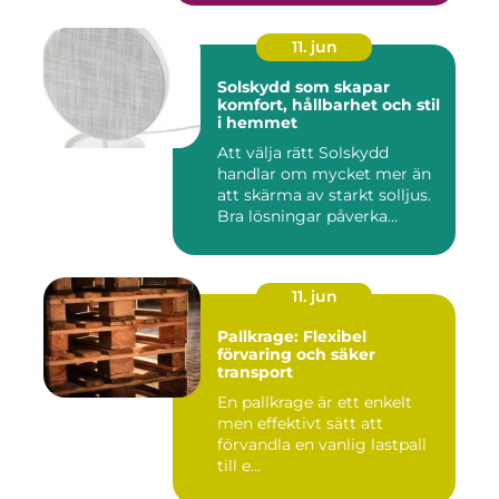
11. jun
Solskydd som skapar
komfort, hållbarhet och stil
i hemmet
Att välja rätt Solskydd
handlar om mycket mer än
att skärma av starkt solljus.
Bra lösningar påverka...
11. jun
Pallkrage: Flexibel
förvaring och säker
transport
En pallkrage är ett enkelt
men effektivt sätt att
förvandla en vanlig lastpall
till e...