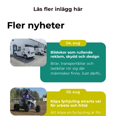
Läs fler inlägg här
Fler nyheter
04. aug
Bildekor som rullande
reklam, skydd och design
Bilar, transportbilar och
lastbilar rör sig där
människor finns. Just därfö...
03. aug
Köpa fyrhjuling smarta val
för arbete och fritid
Att köpa en fyrhjuling är för