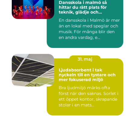
Dansskola i malmö så
hittar du rätt plats för
teknik, glädje och
utveckling
En dansskola i Malmö är mer
än en lokal med speglar och
musik. För många blir den
en andra vardag, e...
31. maj
Ljudabsorbent i tak
nyckeln till en tystare och
mer fokuserad miljö
Bra ljudmiljö märks ofta
först när den saknas. Sorlet i
ett öppet kontor, skrapande
stolar i en mats...