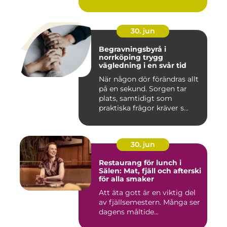
30. jun
Begravningsbyrå i
norrköping trygg
vägledning i en svår tid
När någon dör förändras allt
på en sekund. Sorgen tar
plats, samtidigt som
praktiska frågor kräver s...
30. jun
Restaurang för lunch i
Sälen: Mat, fjäll och afterski
för alla smaker
Att äta gott är en viktig del
av fjällsemestern. Många ser
dagens måltide...