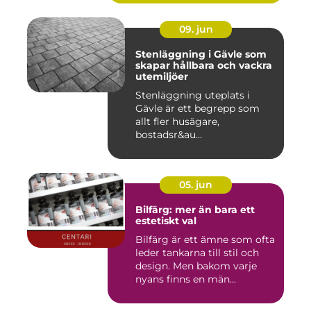
09. jun
Stenläggning i Gävle som
skapar hållbara och vackra
utemiljöer
Stenläggning uteplats i
Gävle är ett begrepp som
allt fler husägare,
bostadsr&au...
05. jun
Bilfärg: mer än bara ett
estetiskt val
Bilfärg är ett ämne som ofta
leder tankarna till stil och
design. Men bakom varje
nyans finns en män...