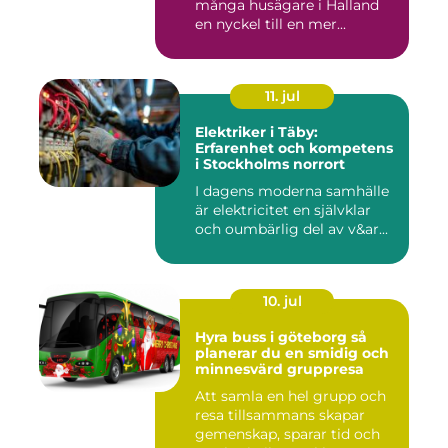
många husägare i Halland
en nyckel till en mer...
11. jul
Elektriker i Täby:
Erfarenhet och kompetens
i Stockholms norrort
I dagens moderna samhälle
är elektricitet en självklar
och oumbärlig del av v&ar...
10. jul
Hyra buss i göteborg så
planerar du en smidig och
minnesvärd gruppresa
Att samla en hel grupp och
resa tillsammans skapar
gemenskap, sparar tid och