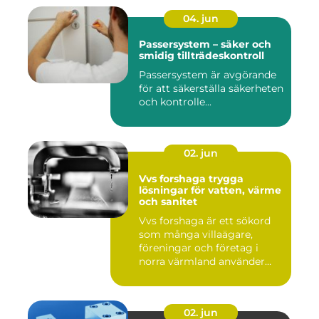
04. jun
Passersystem – säker och
smidig tillträdeskontroll
Passersystem är avgörande
för att säkerställa säkerheten
och kontrolle...
02. jun
Vvs forshaga trygga
lösningar för vatten, värme
och sanitet
Vvs forshaga är ett sökord
som många villaägare,
föreningar och företag i
norra värmland använder
nä...
02. jun