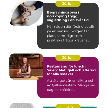
30. jun
Begravningsbyrå i
norrköping trygg
vägledning i en svår tid
När någon dör förändras allt
på en sekund. Sorgen tar
plats, samtidigt som
praktiska frågor kräver s...
30. jun
Restaurang för lunch i
Sälen: Mat, fjäll och afterski
för alla smaker
Att äta gott är en viktig del
av fjällsemestern. Många ser
dagens måltide...
11. jun