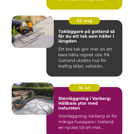
gården ...
02. aug
Takläggare på gotland så
får du ett tak som håller i
längden
Ett bra tak gör mer än att
bara hålla regnet ute. På
Gotland utsätts hus för
kraftig blåst, saltstän...
16. jul
Stenläggning i Varberg:
Hållbara ytor med
natursten
Stenläggning Varberg är för
många husägare i Halland
en nyckel till en mer...