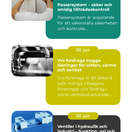
Passersystem – säker och
smidig tillträdeskontroll
Passersystem är avgörande
för att säkerställa säkerheten
och kontrolle...
02. jun
Vvs forshaga trygga
lösningar för vatten, värme
och sanitet
Vvs forshaga är ett sökord
som många villaägare,
föreningar och företag i
norra värmland använder
nä...
02. jun
Ventiler i hydraulik och
industri – funktion, val och