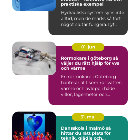
praktiska exempel
Hydrauliska system syns inte
alltid, men de märks så fort
något slutar fungera. Lyf...
01. jun
Rörmokare i göteborg så
väljer du rätt hjälp för vvs
och värme
En rörmokare i Göteborg
hanterar allt som rör vatten,
värme och avlopp i både
villor, lägenheter och...
31. maj
Dansskola i malmö så
hittar du rätt plats för
teknik, glädje och