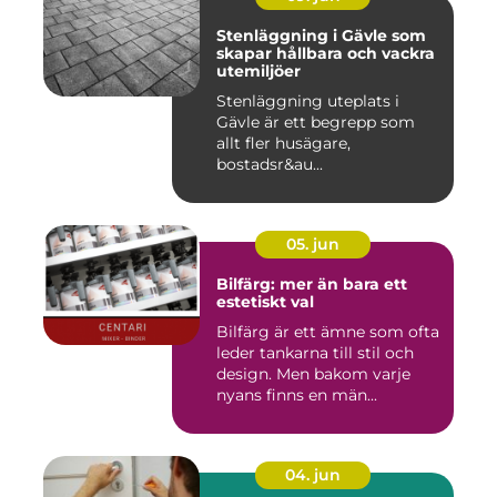
Stenläggning i Gävle som
skapar hållbara och vackra
utemiljöer
Stenläggning uteplats i
Gävle är ett begrepp som
allt fler husägare,
bostadsr&au...
05. jun
Bilfärg: mer än bara ett
estetiskt val
Bilfärg är ett ämne som ofta
leder tankarna till stil och
design. Men bakom varje
nyans finns en män...
04. jun