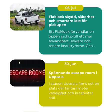
05. jul
Flaklock skydd, säkerhet
och smartare last för
pickupen
Ett Flaklock förvandlar en
öppen pickup till ett mer
användbart, säkrare och
renare lastutrymme. Gen...
30. jun
Spännande escape room i
Uppsala
I staden Uppsala finns det en
plats där fantasi möter
verklighet och kreativitet
stäl...