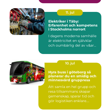
11. jul
Elektriker i Täby:
Erfarenhet och kompetens
i Stockholms norrort
I dagens moderna samhälle
är elektricitet en självklar
och oumbärlig del av v&ar...
10. jul
Hyra buss i göteborg så
planerar du en smidig och
minnesvärd gruppresa
Att samla en hel grupp och
resa tillsammans skapar
gemenskap, sparar tid och
gör logistiken enklare....