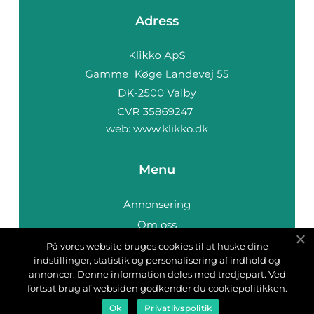
Adress
web:
www.klikko.dk
Menu
Annonsering
Om oss
Cookies
På vores website bruges cookies til at huske dine
indstillinger, statistik og personalisering af indhold og
Kontakta oss
annoncer. Denne information deles med tredjepart. Ved
Sitemap
fortsat brug af websiden godkender du cookiepolitikken.
Ok
Privatlivspolitik