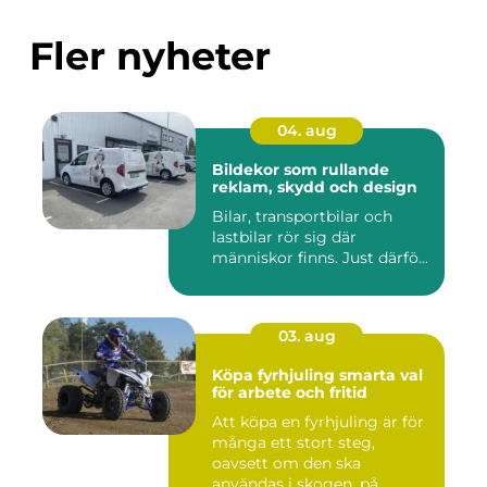
Fler nyheter
04. aug
Bildekor som rullande
reklam, skydd och design
Bilar, transportbilar och
lastbilar rör sig där
människor finns. Just därfö...
03. aug
Köpa fyrhjuling smarta val
för arbete och fritid
Att köpa en fyrhjuling är för
många ett stort steg,
oavsett om den ska
användas i skogen, på