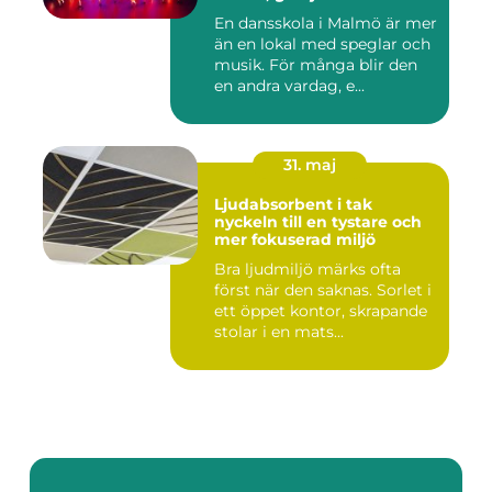
utveckling
En dansskola i Malmö är mer
än en lokal med speglar och
musik. För många blir den
en andra vardag, e...
31. maj
Ljudabsorbent i tak
nyckeln till en tystare och
mer fokuserad miljö
Bra ljudmiljö märks ofta
först när den saknas. Sorlet i
ett öppet kontor, skrapande
stolar i en mats...