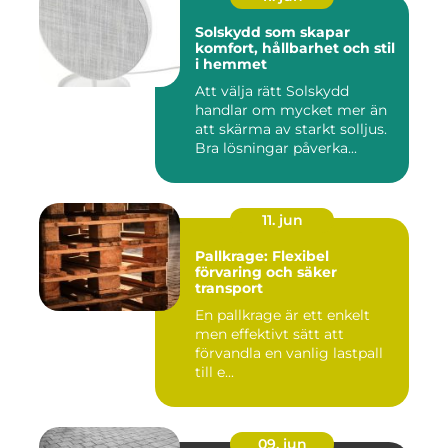
Solskydd som skapar
komfort, hållbarhet och stil
i hemmet
Att välja rätt Solskydd
handlar om mycket mer än
att skärma av starkt solljus.
Bra lösningar påverka...
11. jun
Pallkrage: Flexibel
förvaring och säker
transport
En pallkrage är ett enkelt
men effektivt sätt att
förvandla en vanlig lastpall
till e...
09. jun