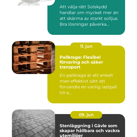
Att välja rätt Solskydd
handlar om mycket mer än
att skärma av starkt solljus.
Bra lösningar påverka...
11. jun
Pallkrage: Flexibel
förvaring och säker
transport
En pallkrage är ett enkelt
men effektivt sätt att
förvandla en vanlig lastpall
till e...
09. jun
Stenläggning i Gävle som
skapar hållbara och vackra
utemiljöer