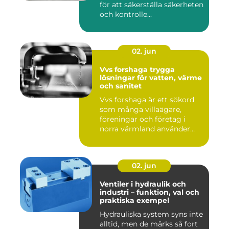
för att säkerställa säkerheten
och kontrolle...
02. jun
Vvs forshaga trygga
lösningar för vatten, värme
och sanitet
Vvs forshaga är ett sökord
som många villaägare,
föreningar och företag i
norra värmland använder
nä...
02. jun
Ventiler i hydraulik och
industri – funktion, val och
praktiska exempel
Hydrauliska system syns inte
alltid, men de märks så fort