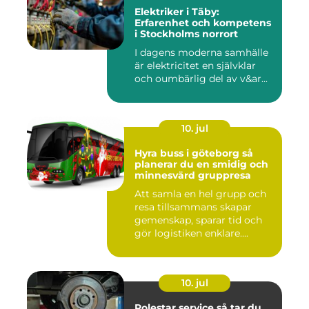
Elektriker i Täby:
Erfarenhet och kompetens
i Stockholms norrort
I dagens moderna samhälle
är elektricitet en självklar
och oumbärlig del av v&ar...
10. jul
Hyra buss i göteborg så
planerar du en smidig och
minnesvärd gruppresa
Att samla en hel grupp och
resa tillsammans skapar
gemenskap, sparar tid och
gör logistiken enklare....
10. jul
Polestar service så tar du