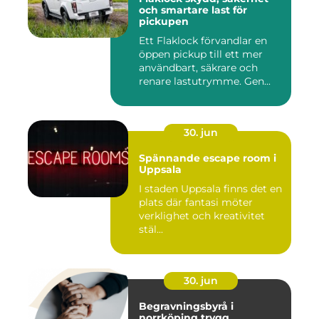
och smartare last för
pickupen
Ett Flaklock förvandlar en
öppen pickup till ett mer
användbart, säkrare och
renare lastutrymme. Gen...
30. jun
Spännande escape room i
Uppsala
I staden Uppsala finns det en
plats där fantasi möter
verklighet och kreativitet
stäl...
30. jun
Begravningsbyrå i
norrköping trygg