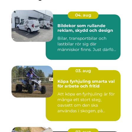
04. aug
Bildekor som rullande
reklam, skydd och design
Bilar, transportbilar och
lastbilar rör sig där
människor finns. Just därfö...
03. aug
Köpa fyrhjuling smarta val
för arbete och fritid
Att köpa en fyrhjuling är för
många ett stort steg,
oavsett om den ska
användas i skogen, på
gården ...