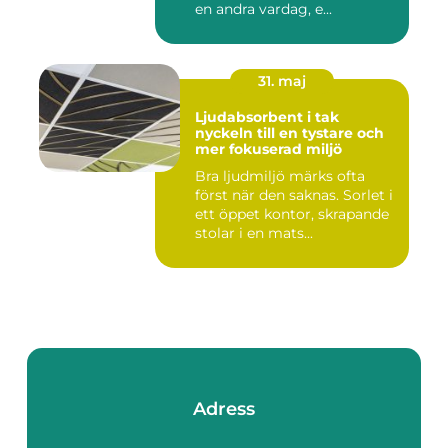
en andra vardag, e...
31. maj
Ljudabsorbent i tak
nyckeln till en tystare och
mer fokuserad miljö
Bra ljudmiljö märks ofta
först när den saknas. Sorlet i
ett öppet kontor, skrapande
stolar i en mats...
Adress