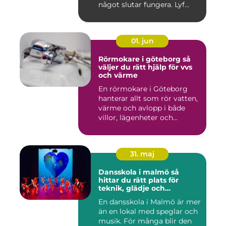
något slutar fungera. Lyf...
01. jun
Rörmokare i göteborg så
väljer du rätt hjälp för vvs
och värme
En rörmokare i Göteborg
hanterar allt som rör vatten,
värme och avlopp i både
villor, lägenheter och...
31. maj
Dansskola i malmö så
hittar du rätt plats för
teknik, glädje och
utveckling
En dansskola i Malmö är mer
än en lokal med speglar och
musik. För många blir den