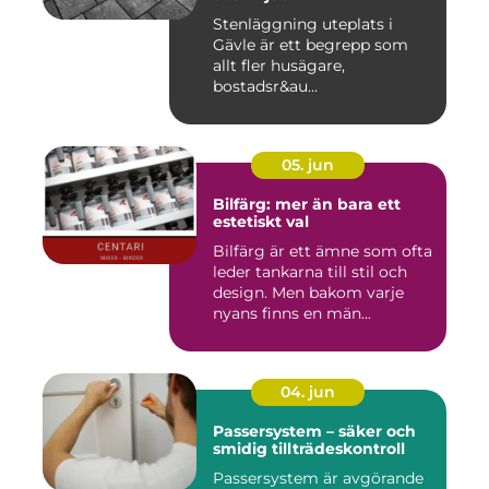
Stenläggning uteplats i
Gävle är ett begrepp som
allt fler husägare,
bostadsr&au...
05. jun
Bilfärg: mer än bara ett
estetiskt val
Bilfärg är ett ämne som ofta
leder tankarna till stil och
design. Men bakom varje
nyans finns en män...
04. jun
Passersystem – säker och
smidig tillträdeskontroll
Passersystem är avgörande