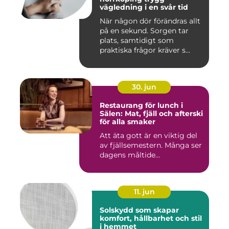
vägledning i en svår tid
När någon dör förändras allt
på en sekund. Sorgen tar
plats, samtidigt som
praktiska frågor kräver s...
30. jun
Restaurang för lunch i
Sälen: Mat, fjäll och afterski
för alla smaker
Att äta gott är en viktig del
av fjällsemestern. Många ser
dagens måltide...
11. jun
Solskydd som skapar
komfort, hållbarhet och stil
i hemmet