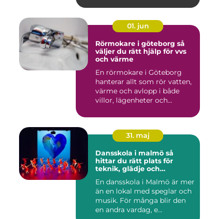
01. jun
Rörmokare i göteborg så
väljer du rätt hjälp för vvs
och värme
En rörmokare i Göteborg
hanterar allt som rör vatten,
värme och avlopp i både
villor, lägenheter och...
31. maj
Dansskola i malmö så
hittar du rätt plats för
teknik, glädje och
utveckling
En dansskola i Malmö är mer
än en lokal med speglar och
musik. För många blir den
en andra vardag, e...