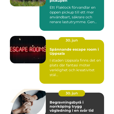
pickupen
Ett Flaklock förvandlar en
öppen pickup till ett mer
användbart, säkrare och
renare lastutrymme. Gen...
30. jun
Spännande escape room i
Uppsala
I staden Uppsala finns det en
plats där fantasi möter
verklighet och kreativitet
stäl...
30. jun
Begravningsbyrå i
norrköping trygg
vägledning i en svår tid