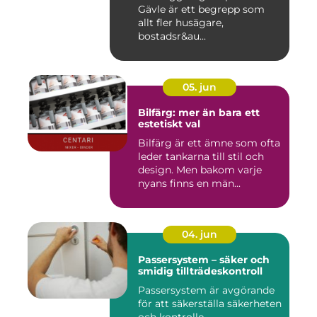
Gävle är ett begrepp som
allt fler husägare,
bostadsr&au...
05. jun
Bilfärg: mer än bara ett
estetiskt val
Bilfärg är ett ämne som ofta
leder tankarna till stil och
design. Men bakom varje
nyans finns en män...
04. jun
Passersystem – säker och
smidig tillträdeskontroll
Passersystem är avgörande
för att säkerställa säkerheten