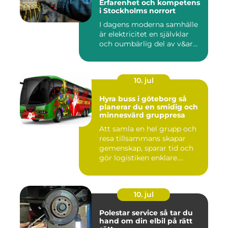
Erfarenhet och kompetens
i Stockholms norrort
I dagens moderna samhälle
är elektricitet en självklar
och oumbärlig del av v&ar...
10. jul
Hyra buss i göteborg så
planerar du en smidig och
minnesvärd gruppresa
Att samla en hel grupp och
resa tillsammans skapar
gemenskap, sparar tid och
gör logistiken enklare....
10. jul
Polestar service så tar du
hand om din elbil på rätt