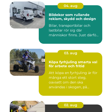
04. aug
Bildekor som rullande
reklam, skydd och design
Bilar, transportbilar och
lastbilar rör sig där
människor finns. Just därfö...
03. aug
Köpa fyrhjuling smarta val
för arbete och fritid
Att köpa en fyrhjuling är för
många ett stort steg,
oavsett om den ska
användas i skogen, på
gården ...
02. aug