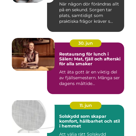
När någon dör förändras allt
på en sekund. Sorgen tar
plats, samtidigt som
praktiska frågor kräver s...
30. jun
Restaurang för lunch i
Sälen: Mat, fjäll och afterski
för alla smaker
Att äta gott är en viktig del
av fjällsemestern. Många ser
dagens måltide...
11. jun
Solskydd som skapar
komfort, hållbarhet och stil
i hemmet
Att välja rätt Solskydd