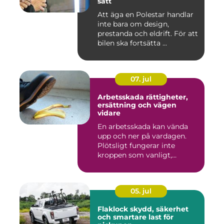
sätt
Att äga en Polestar handlar
inte bara om design,
prestanda och eldrift. För att
bilen ska fortsätta ...
07. jul
Arbetsskada rättigheter,
ersättning och vägen
vidare
En arbetsskada kan vända
upp och ner på vardagen.
Plötsligt fungerar inte
kroppen som vanligt,
inkom...
05. jul
Flaklock skydd, säkerhet
och smartare last för