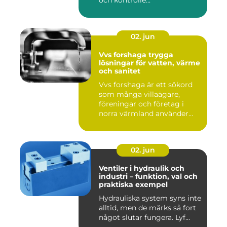
och kontrolle...
02. jun
Vvs forshaga trygga
lösningar för vatten, värme
och sanitet
Vvs forshaga är ett sökord
som många villaägare,
föreningar och företag i
norra värmland använder
nä...
02. jun
Ventiler i hydraulik och
industri – funktion, val och
praktiska exempel
Hydrauliska system syns inte
alltid, men de märks så fort
något slutar fungera. Lyf...