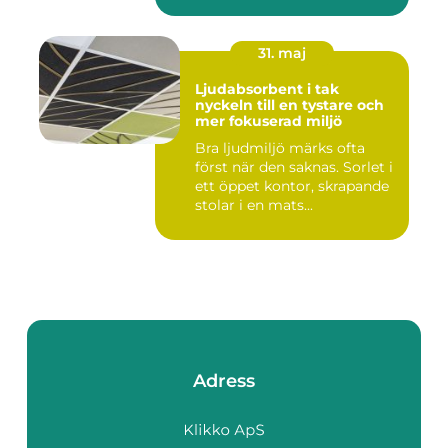
31. maj
Ljudabsorbent i tak
nyckeln till en tystare och
mer fokuserad miljö
Bra ljudmiljö märks ofta
först när den saknas. Sorlet i
ett öppet kontor, skrapande
stolar i en mats...
Adress