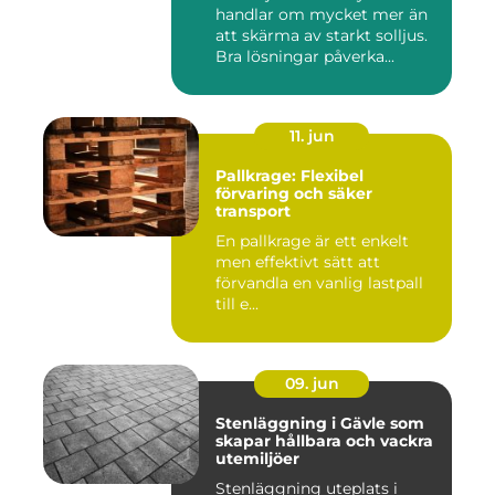
handlar om mycket mer än
att skärma av starkt solljus.
Bra lösningar påverka...
11. jun
Pallkrage: Flexibel
förvaring och säker
transport
En pallkrage är ett enkelt
men effektivt sätt att
förvandla en vanlig lastpall
till e...
09. jun
Stenläggning i Gävle som
skapar hållbara och vackra
utemiljöer
Stenläggning uteplats i