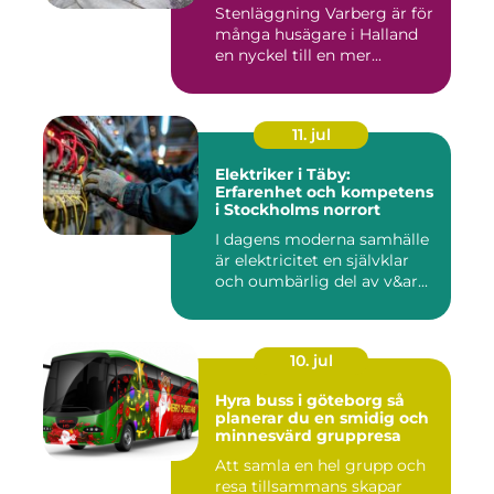
Stenläggning Varberg är för
många husägare i Halland
en nyckel till en mer...
11. jul
Elektriker i Täby:
Erfarenhet och kompetens
i Stockholms norrort
I dagens moderna samhälle
är elektricitet en självklar
och oumbärlig del av v&ar...
10. jul
Hyra buss i göteborg så
planerar du en smidig och
minnesvärd gruppresa
Att samla en hel grupp och
resa tillsammans skapar