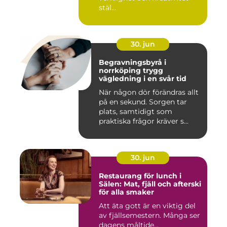
stäl...
30. jun
Begravningsbyrå i
norrköping trygg
vägledning i en svår tid
När någon dör förändras allt
på en sekund. Sorgen tar
plats, samtidigt som
praktiska frågor kräver s...
30. jun
Restaurang för lunch i
Sälen: Mat, fjäll och afterski
för alla smaker
Att äta gott är en viktig del
av fjällsemestern. Många ser
dagens måltide...