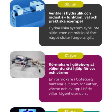
02. jun
Ventiler i hydraulik och
industri – funktion, val och
praktiska exempel
Hydrauliska system syns inte
alltid, men de märks så fort
något slutar fungera. Lyf...
01. jun
Rörmokare i göteborg så
väljer du rätt hjälp för vvs
och värme
En rörmokare i Göteborg
hanterar allt som rör vatten,
värme och avlopp i både
villor, lägenheter och...
31. maj