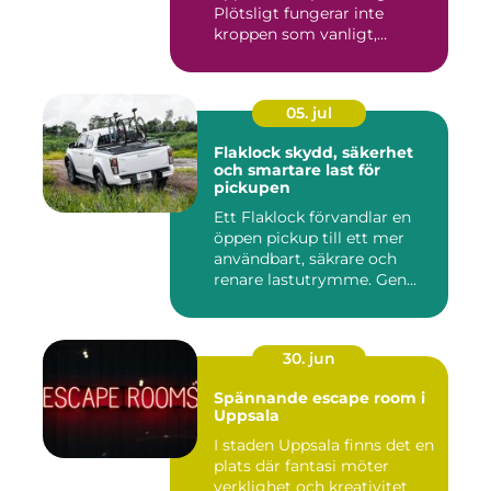
Plötsligt fungerar inte
kroppen som vanligt,
inkom...
05. jul
Flaklock skydd, säkerhet
och smartare last för
pickupen
Ett Flaklock förvandlar en
öppen pickup till ett mer
användbart, säkrare och
renare lastutrymme. Gen...
30. jun
Spännande escape room i
Uppsala
I staden Uppsala finns det en
plats där fantasi möter
verklighet och kreativitet