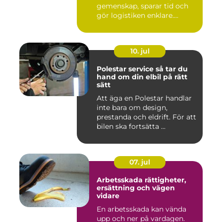
gemenskap, sparar tid och
gör logistiken enklare....
10. jul
Polestar service så tar du
hand om din elbil på rätt
sätt
Att äga en Polestar handlar
inte bara om design,
prestanda och eldrift. För att
bilen ska fortsätta ...
07. jul
Arbetsskada rättigheter,
ersättning och vägen
vidare
En arbetsskada kan vända
upp och ner på vardagen.