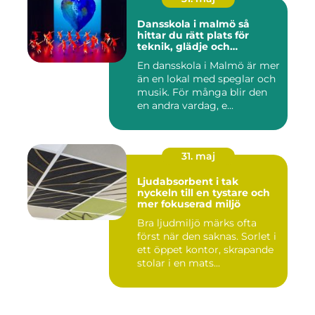
Dansskola i malmö så
hittar du rätt plats för
teknik, glädje och
utveckling
En dansskola i Malmö är mer
än en lokal med speglar och
musik. För många blir den
en andra vardag, e...
31. maj
Ljudabsorbent i tak
nyckeln till en tystare och
mer fokuserad miljö
Bra ljudmiljö märks ofta
först när den saknas. Sorlet i
ett öppet kontor, skrapande
stolar i en mats...