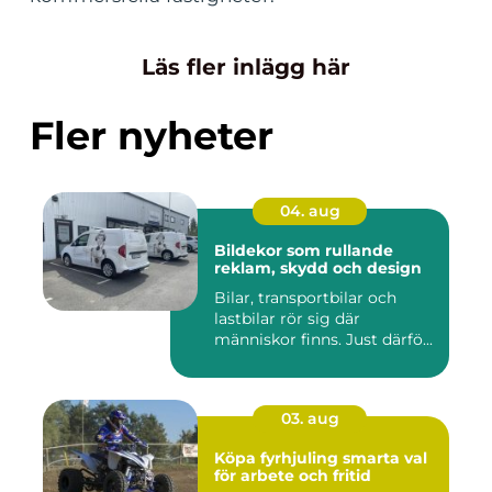
Läs fler inlägg här
Fler nyheter
04. aug
Bildekor som rullande
reklam, skydd och design
Bilar, transportbilar och
lastbilar rör sig där
människor finns. Just därfö...
03. aug
Köpa fyrhjuling smarta val
för arbete och fritid