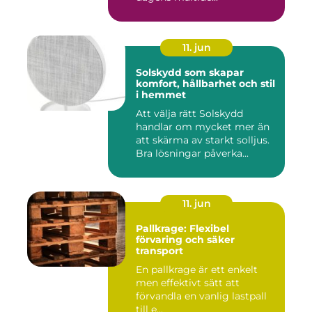
11. jun
Solskydd som skapar
komfort, hållbarhet och stil
i hemmet
Att välja rätt Solskydd
handlar om mycket mer än
att skärma av starkt solljus.
Bra lösningar påverka...
11. jun
Pallkrage: Flexibel
förvaring och säker
transport
En pallkrage är ett enkelt
men effektivt sätt att
förvandla en vanlig lastpall
till e...