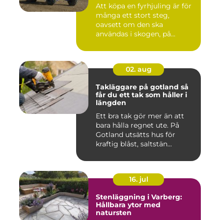
Att köpa en fyrhjuling är för
många ett stort steg,
oavsett om den ska
användas i skogen, på
gården ...
02. aug
Takläggare på gotland så
får du ett tak som håller i
längden
Ett bra tak gör mer än att
bara hålla regnet ute. På
Gotland utsätts hus för
kraftig blåst, saltstän...
16. jul
Stenläggning i Varberg:
Hållbara ytor med
natursten