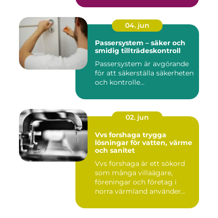
04. jun
Passersystem – säker och
smidig tillträdeskontroll
Passersystem är avgörande
för att säkerställa säkerheten
och kontrolle...
02. jun
Vvs forshaga trygga
lösningar för vatten, värme
och sanitet
Vvs forshaga är ett sökord
som många villaägare,
föreningar och företag i
norra värmland använder
nä...