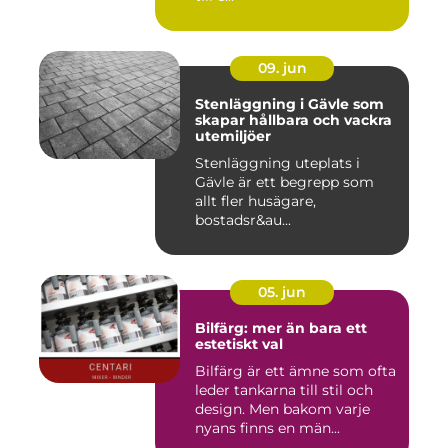
09. jun
Stenläggning i Gävle som
skapar hållbara och vackra
utemiljöer
Stenläggning uteplats i
Gävle är ett begrepp som
allt fler husägare,
bostadsr&au...
05. jun
Bilfärg: mer än bara ett
estetiskt val
Bilfärg är ett ämne som ofta
leder tankarna till stil och
design. Men bakom varje
nyans finns en män...