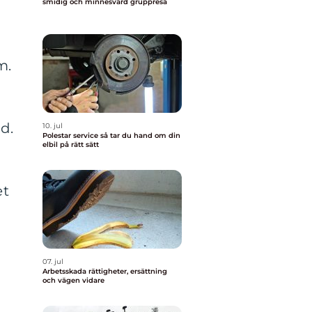
smidig och minnesvärd gruppresa
m.
d
d.
10. jul
Polestar service så tar du hand om din
elbil på rätt sätt
et
07. jul
Arbetsskada rättigheter, ersättning
och vägen vidare