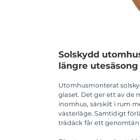
Solskydd utomhus
längre utesäsong
Utomhusmonterat solskydd
glaset. Det ger ett av de 
inomhus, särskilt i rum me
västerläge. Samtidigt för
trädäck får ett genomtänk