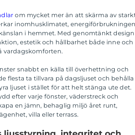
ndlar
om mycket mer än att skärma av stark
verkar inomhusklimatet, energiförbrukningen
 känslan i hemmet. Med genomtänkt design
ktion, estetik och hållbarhet både inne och
på vardagskomforten.
önster snabbt en källa till överhettning och
e flesta ta tillvara på dagsljuset och behålla
ra ljuset i stället för att helt stänga ute det.
d efter varje fönster, väderstreck och
apa en jämn, behaglig miljö året runt,
genhet, villa eller terrass.
ljusstyrning, integritet och