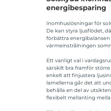
energibesparing
Inomhuslösningar för sol
De kan styra ljusflödet, d
förbättra energibalansen 
värmeinstrålningen sommar
Ett vanligt val i vardags
särskilt bra framför störr
enkelt att finjustera ljus
lamellerna går det att u
behålla en del av utsikte
flexibelt mellanting mell