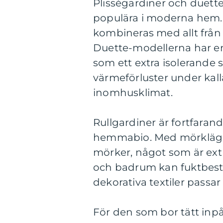
Plisségardiner och duett
populära i moderna hem. D
kombineras med allt från
Duette-modellerna har en
som ett extra isolerande 
värmeförluster under kall
inomhusklimat.
Rullgardiner är fortfaran
hemmabio. Med mörklägga
mörker, något som är extr
och badrum kan fuktbest
dekorativa textiler passar i
För den som bor tätt inpå