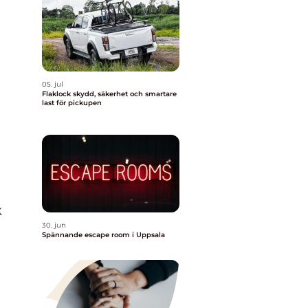
05. jul
Flaklock skydd, säkerhet och smartare
last för pickupen
k
30. jun
Spännande escape room i Uppsala