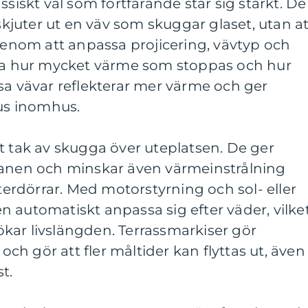
ssiskt val som fortfarande står sig starkt. De
 skjuter ut en väv som skuggar glaset, utan at
 Genom att anpassa projicering, vävtyp och
era hur mycket värme som stoppas och hur
sa vävar reflekterar mer värme och ger
jus inomhus.
t tak av skugga över uteplatsen. De ger
tanen och minskar även värmeinstrålning
rdörrar. Med motorstyrning och sol- eller
 automatiskt anpassa sig efter väder, vilke
kar livslängden. Terrassmarkiser gör
h gör att fler måltider kan flyttas ut, även
t.