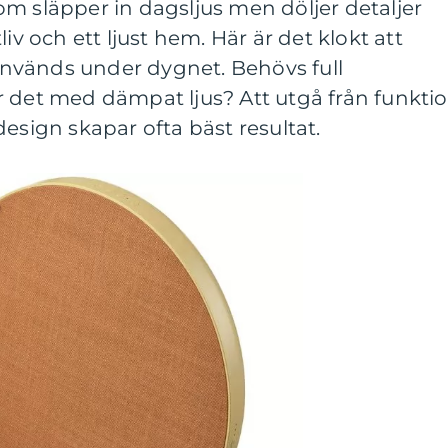
m släpper in dagsljus men döljer detaljer
iv och ett ljust hem. Här är det klokt att
nvänds under dygnet. Behövs full
r det med dämpat ljus? Att utgå från funkti
esign skapar ofta bäst resultat.