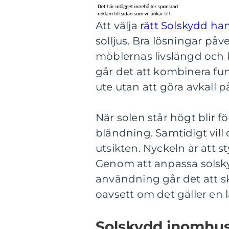
Att välja
rätt Solskydd ha
solljus. Bra lösningar på
möblernas livslängd och
går det att kombinera fun
ute utan att göra avkall 
När solen står högt blir f
bländning. Samtidigt vill d
utsikten. Nyckeln är att sty
Genom att anpassa solskyd
användning går det att sk
oavsett om det gäller en lä
Solskydd inomhus 