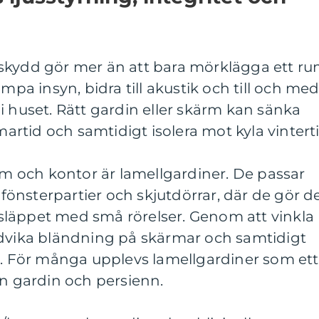
skydd gör mer än att bara mörklägga ett ru
ämpa insyn, bidra till akustik och till och me
i huset. Rätt gardin eller skärm kan sänka
tid och samtidigt isolera mot kyla vinterti
rum och kontor är lamellgardiner. De passar
e fönsterpartier och skjutdörrar, där de gör d
insläppet med små rörelser. Genom att vinkla
ndvika bländning på skärmar och samtidigt
n. För många upplevs lamellgardiner som ett
an gardin och persienn.