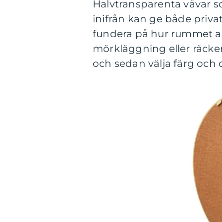
Halvtransparenta vävar so
inifrån kan ge både privatl
fundera på hur rummet a
mörkläggning eller räcke
och sedan välja färg och d