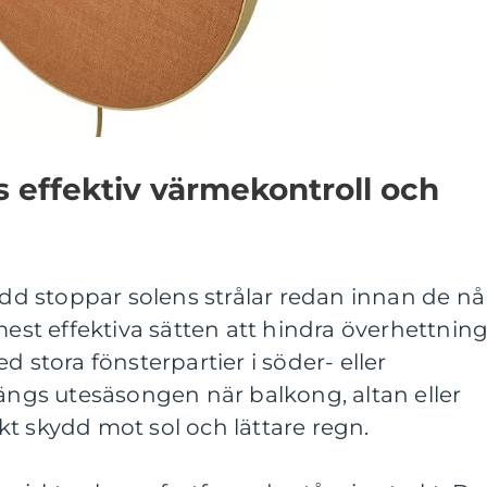
 effektiv värmekontroll och
 stoppar solens strålar redan innan de nå
mest effektiva sätten att hindra överhettnin
d stora fönsterpartier i söder- eller
längs utesäsongen när balkong, altan eller
t skydd mot sol och lättare regn.