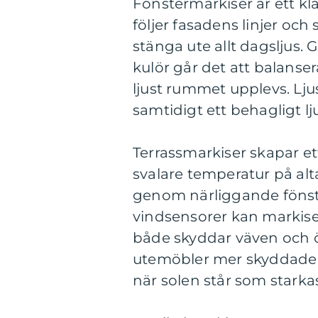
Fönstermarkiser är ett kla
följer fasadens linjer och
stänga ute allt dagsljus.
kulör går det att balans
ljust rummet upplevs. Lju
samtidigt ett behagligt l
Terrassmarkiser skapar et
svalare temperatur på al
genom närliggande fönste
vindsensorer kan markisen
både skyddar väven och ö
utemöbler mer skyddade oc
när solen står som starkas