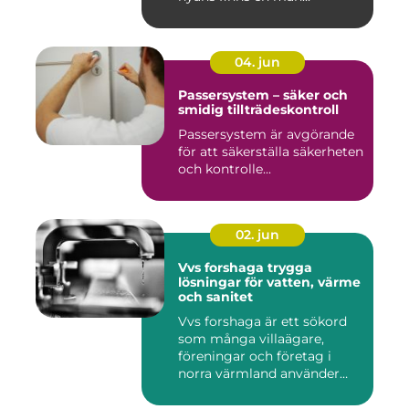
04. jun
Passersystem – säker och
smidig tillträdeskontroll
Passersystem är avgörande
för att säkerställa säkerheten
och kontrolle...
02. jun
Vvs forshaga trygga
lösningar för vatten, värme
och sanitet
Vvs forshaga är ett sökord
som många villaägare,
föreningar och företag i
norra värmland använder
nä...