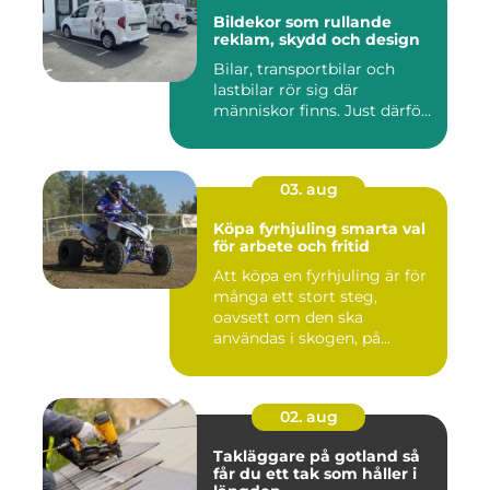
Bildekor som rullande
reklam, skydd och design
Bilar, transportbilar och
lastbilar rör sig där
människor finns. Just därfö...
03. aug
Köpa fyrhjuling smarta val
för arbete och fritid
Att köpa en fyrhjuling är för
många ett stort steg,
oavsett om den ska
användas i skogen, på
gården ...
02. aug
Takläggare på gotland så
får du ett tak som håller i