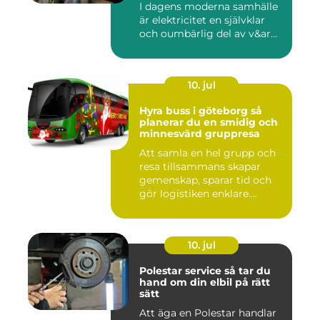
I dagens moderna samhälle
är elektricitet en självklar
och oumbärlig del av v&ar...
10. jul
Hyra buss i göteborg så
planerar du en smidig och
minnesvärd gruppresa
Att samla en hel grupp och
resa tillsammans skapar
gemenskap, sparar tid och
gör logistiken enklare....
10. jul
Polestar service så tar du
hand om din elbil på rätt
sätt
Att äga en Polestar handlar