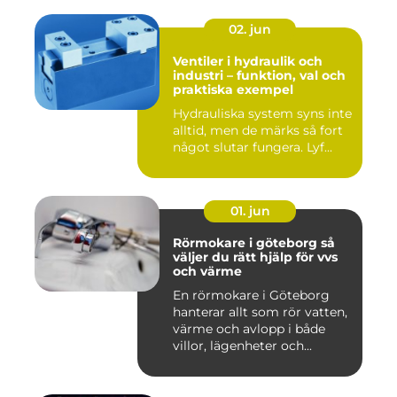
02. jun
Ventiler i hydraulik och
industri – funktion, val och
praktiska exempel
Hydrauliska system syns inte
alltid, men de märks så fort
något slutar fungera. Lyf...
01. jun
Rörmokare i göteborg så
väljer du rätt hjälp för vvs
och värme
En rörmokare i Göteborg
hanterar allt som rör vatten,
värme och avlopp i både
villor, lägenheter och...