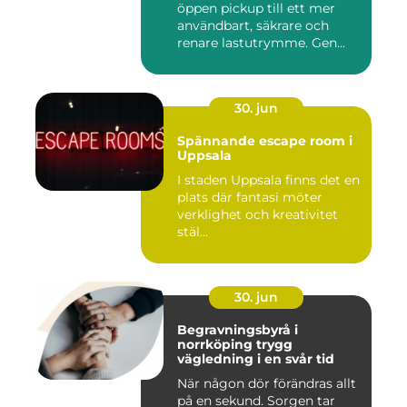
öppen pickup till ett mer
användbart, säkrare och
renare lastutrymme. Gen...
30. jun
Spännande escape room i
Uppsala
I staden Uppsala finns det en
plats där fantasi möter
verklighet och kreativitet
stäl...
30. jun
Begravningsbyrå i
norrköping trygg
vägledning i en svår tid
När någon dör förändras allt
på en sekund. Sorgen tar