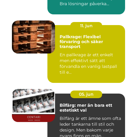
Bra lösningar påverka...
11. jun
Pallkrage: Flexibel
förvaring och säker
transport
En pallkrage är ett enkelt
men effektivt sätt att
förvandla en vanlig lastpall
till e...
05. jun
Bilfärg: mer än bara ett
estetiskt val
Bilfärg är ett ämne som ofta
leder tankarna till stil och
design. Men bakom varje
nyans finns en män...