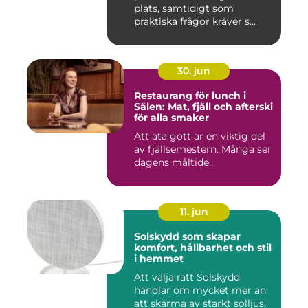
plats, samtidigt som
praktiska frågor kräver s...
30. jun
Restaurang för lunch i
Sälen: Mat, fjäll och afterski
för alla smaker
Att äta gott är en viktig del
av fjällsemestern. Många ser
dagens måltide...
11. jun
Solskydd som skapar
komfort, hållbarhet och stil
i hemmet
Att välja rätt Solskydd
handlar om mycket mer än
att skärma av starkt solljus.