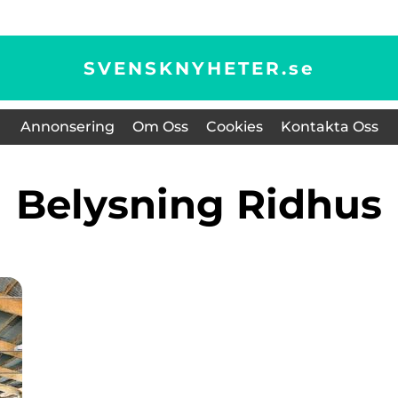
SVENSKNYHETER.
se
Annonsering
Om Oss
Cookies
Kontakta Oss
belysning Ridhus