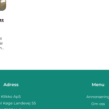
tt
ll
äl
h
Adress
Menu
Annonserin
Om oss