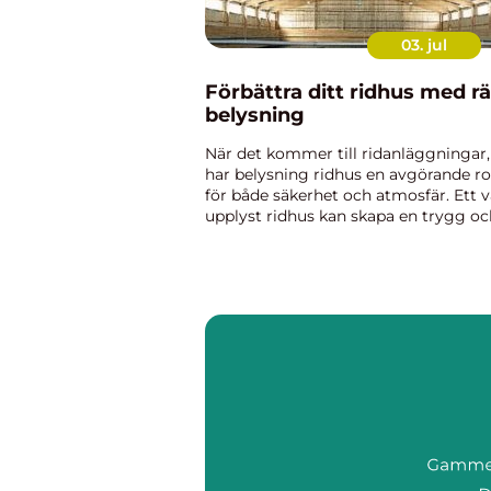
03. jul
Förbättra ditt ridhus med rä
belysning
När det kommer till ridanläggningar,
har belysning ridhus en avgörande ro
för både säkerhet och atmosfär. Ett v
upplyst ridhus kan skapa en trygg oc
behaglig miljö för både hästar och...