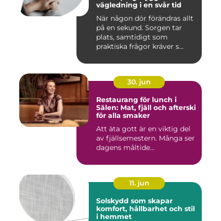
vägledning i en svår tid
När någon dör förändras allt
på en sekund. Sorgen tar
plats, samtidigt som
praktiska frågor kräver s...
30. jun
Restaurang för lunch i
Sälen: Mat, fjäll och afterski
för alla smaker
Att äta gott är en viktig del
av fjällsemestern. Många ser
dagens måltide...
11. jun
Solskydd som skapar
komfort, hållbarhet och stil
i hemmet