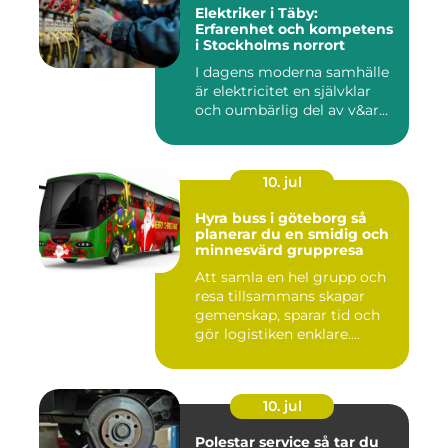
Elektriker i Täby:
Erfarenhet och kompetens
i Stockholms norrort
I dagens moderna samhälle
är elektricitet en självklar
och oumbärlig del av v&ar...
10. jul
Hyra buss i göteborg så
planerar du en smidig och
minnesvärd gruppresa
Att samla en hel grupp och
resa tillsammans skapar
gemenskap, sparar tid och
gör logistiken enklare....
10. jul
Polestar service så tar du