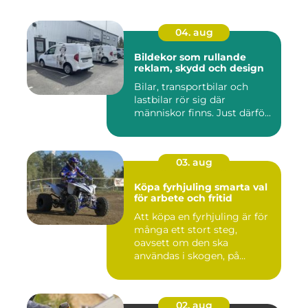
04. aug
Bildekor som rullande
reklam, skydd och design
Bilar, transportbilar och
lastbilar rör sig där
människor finns. Just därfö...
03. aug
Köpa fyrhjuling smarta val
för arbete och fritid
Att köpa en fyrhjuling är för
många ett stort steg,
oavsett om den ska
användas i skogen, på
gården ...
02. aug