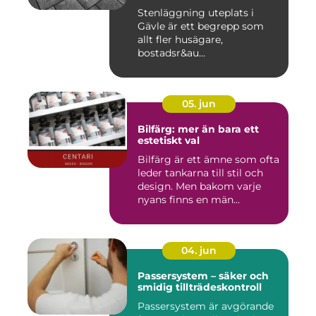
Stenläggning uteplats i
Gävle är ett begrepp som
allt fler husägare,
bostadsr&au...
05. jun
Bilfärg: mer än bara ett
estetiskt val
Bilfärg är ett ämne som ofta
leder tankarna till stil och
design. Men bakom varje
nyans finns en män...
04. jun
Passersystem – säker och
smidig tillträdeskontroll
Passersystem är avgörande