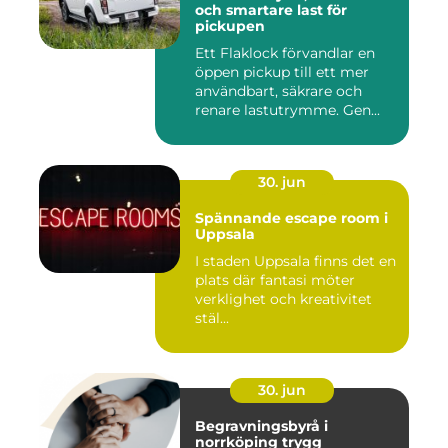
och smartare last för
pickupen
Ett Flaklock förvandlar en
öppen pickup till ett mer
användbart, säkrare och
renare lastutrymme. Gen...
30. jun
Spännande escape room i
Uppsala
I staden Uppsala finns det en
plats där fantasi möter
verklighet och kreativitet
stäl...
30. jun
Begravningsbyrå i
norrköping trygg