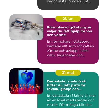
något slutar fungera. Lyf...
01. jun
Rörmokare i göteborg så
väljer du rätt hjälp för vvs
och värme
En rörmokare i Göteborg
hanterar allt som rör vatten,
värme och avlopp i både
villor, lägenheter och...
31. maj
Dansskola i malmö så
hittar du rätt plats för
teknik, glädje och
utveckling
En dansskola i Malmö är mer
än en lokal med speglar och
musik. För många blir den