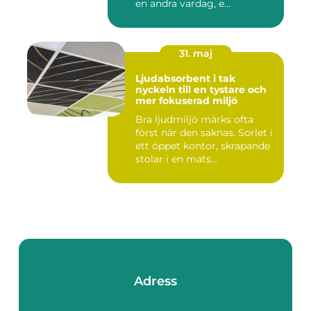
en andra vardag, e...
31. maj
Ljudabsorbent i tak
nyckeln till en tystare och
mer fokuserad miljö
Bra ljudmiljö märks ofta
först när den saknas. Sorlet i
ett öppet kontor, skrapande
stolar i en mats...
Adress