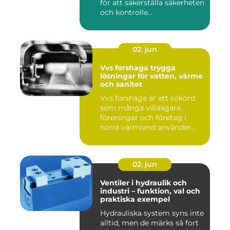
för att säkerställa säkerheten
och kontrolle...
02. jun
Vvs forshaga trygga
lösningar för vatten, värme
och sanitet
Vvs forshaga är ett sökord
som många villaägare,
föreningar och företag i
norra värmland använder
nä...
02. jun
Ventiler i hydraulik och
industri – funktion, val och
praktiska exempel
Hydrauliska system syns inte
alltid, men de märks så fort