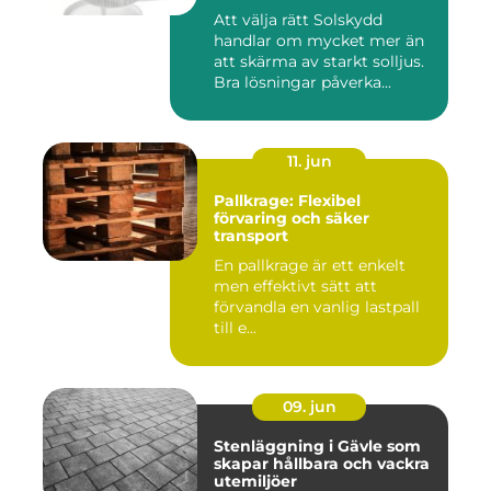
Att välja rätt Solskydd
handlar om mycket mer än
att skärma av starkt solljus.
Bra lösningar påverka...
11. jun
Pallkrage: Flexibel
förvaring och säker
transport
En pallkrage är ett enkelt
men effektivt sätt att
förvandla en vanlig lastpall
till e...
09. jun
Stenläggning i Gävle som
skapar hållbara och vackra
utemiljöer