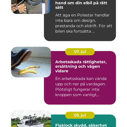
hand om din elbil på rätt
sätt
Att äga en Polestar handlar
inte bara om design,
prestanda och eldrift. För att
bilen ska fortsätta ...
07. jul
Arbetsskada rättigheter,
ersättning och vägen
vidare
En arbetsskada kan vända
upp och ner på vardagen.
Plötsligt fungerar inte
kroppen som vanligt,
inkom...
05. jul
Flaklock skydd, säkerhet