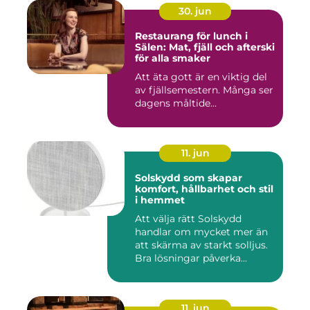
30. jun
Restaurang för lunch i
Sälen: Mat, fjäll och afterski
för alla smaker
Att äta gott är en viktig del
av fjällsemestern. Många ser
dagens måltide...
11. jun
Solskydd som skapar
komfort, hållbarhet och stil
i hemmet
Att välja rätt Solskydd
handlar om mycket mer än
att skärma av starkt solljus.
Bra lösningar påverka...
11. jun