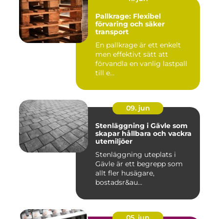
Pallkrage: Flexibel
förvaring och säker
transport
En pallkrage är ett enkelt
men effektivt sätt att
förvandla en vanlig lastpall
till e...
09. jun
Stenläggning i Gävle som
skapar hållbara och vackra
utemiljöer
Stenläggning uteplats i
Gävle är ett begrepp som
allt fler husägare,
bostadsr&au...
05. jun