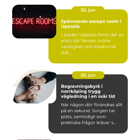
30. jun
Spännande escape room i
Uppsala
I staden Uppsala finns det en
plats där fantasi möter
verklighet och kreativitet
stäl...
30. jun
Begravningsbyrå i
norrköping trygg
vägledning i en svår tid
När någon dör förändras allt
på en sekund. Sorgen tar
plats, samtidigt som
praktiska frågor kräver s...