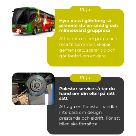
10. jul
Hyra buss i göteborg så
planerar du en smidig och
minnesvärd gruppresa
Att samla en hel grupp och
resa tillsammans skapar
gemenskap, sparar tid och
gör logistiken enklare....
10. jul
Polestar service så tar du
hand om din elbil på rätt
sätt
Att äga en Polestar handlar
inte bara om design,
prestanda och eldrift. För att
bilen ska fortsätta ...