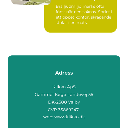
Bra ljudmiljö märks ofta
först när den saknas. Sorlet i
ett öppet kontor, skrapande
stolar i en mats...
Adress
web:
www.klikko.dk