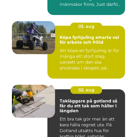
människor finns. Just därfö...
03. aug
Köpa fyrhjuling smarta val
för arbete och fritid
Att köpa en fyrhjuling är för
många ett stort steg,
oavsett om den ska
användas i skogen, på
gården ...
02. aug
Takläggare på gotland så
får du ett tak som håller i
längden
Ett bra tak gör mer än att
bara hålla regnet ute. På
Gotland utsätts hus för
kraftig blåst, saltstän...