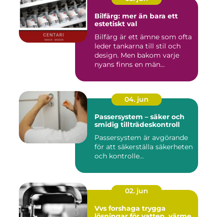
Bilfärg: mer än bara ett
estetiskt val
Bilfärg är ett ämne som ofta
leder tankarna till stil och
design. Men bakom varje
nyans finns en män...
04. jun
Passersystem – säker och
smidig tillträdeskontroll
Passersystem är avgörande
för att säkerställa säkerheten
och kontrolle...
02. jun
Vvs forshaga trygga
lösningar för vatten, värme