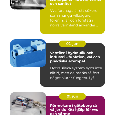
och sanitet
Vvs forshaga är ett sökord
som många villaägare,
föreningar och företag i
norra värmland använder
nä...
02. jun
Ventiler i hydraulik och
industri – funktion, val och
praktiska exempel
Hydrauliska system syns inte
alltid, men de märks så fort
något slutar fungera. Lyf...
01. jun
Rörmokare i göteborg så
väljer du rätt hjälp för vvs
och värme