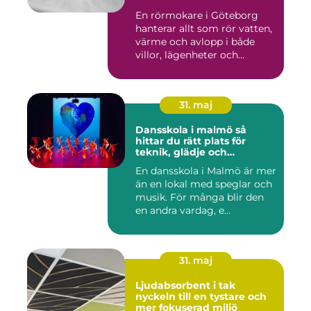
En rörmokare i Göteborg
hanterar allt som rör vatten,
värme och avlopp i både
villor, lägenheter och...
31. maj
Dansskola i malmö så
hittar du rätt plats för
teknik, glädje och
utveckling
En dansskola i Malmö är mer
än en lokal med speglar och
musik. För många blir den
en andra vardag, e...
31. maj
Ljudabsorbent i tak
nyckeln till en tystare och
mer fokuserad miljö