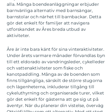
alla. Många boendeanläggningar erbjuder
barnvänliga alternativ med barnsängar,
barnstolar och närhet till barnbackar. Detta
gör det enkelt för familjer att navigera
utforskandet av Åres breda utbud av
aktiviteter.
Åre är inte bara känt för sina vinteraktiviteter.
Under årets varmare månader förvandlas byn
till ett eldorado av vandringsleder, cykelleder
och vattenaktiviteter som fiske och
kanotpaddling. Många av de boenden som
finns tillgängliga, särskilt de större stugorna
och lägenheterna, inkluderar tillgång till
cykeluthyrning och organiserade turer, vilket
gör det enkelt för gästerna att ge sig ut på
äventyr. När du planerar din vistelse, överväg
Ottsjöfjällby som ett alternativ. Med ett stort