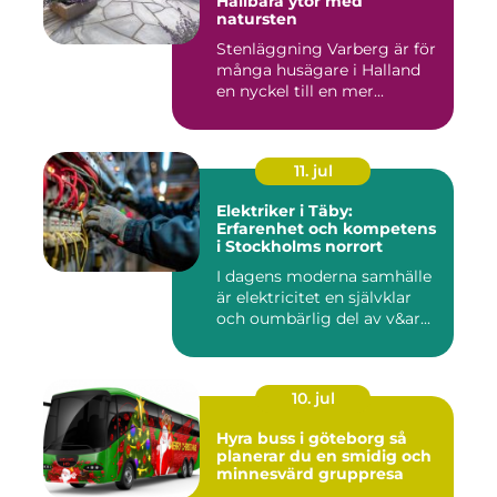
Hållbara ytor med
natursten
Stenläggning Varberg är för
många husägare i Halland
en nyckel till en mer...
11. jul
Elektriker i Täby:
Erfarenhet och kompetens
i Stockholms norrort
I dagens moderna samhälle
är elektricitet en självklar
och oumbärlig del av v&ar...
10. jul
Hyra buss i göteborg så
planerar du en smidig och
minnesvärd gruppresa