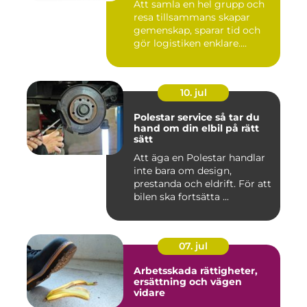
Att samla en hel grupp och
resa tillsammans skapar
gemenskap, sparar tid och
gör logistiken enklare....
10. jul
Polestar service så tar du
hand om din elbil på rätt
sätt
Att äga en Polestar handlar
inte bara om design,
prestanda och eldrift. För att
bilen ska fortsätta ...
07. jul
Arbetsskada rättigheter,
ersättning och vägen
vidare