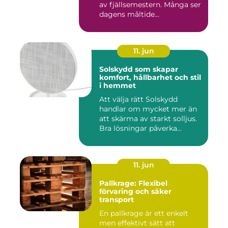
av fjällsemestern. Många ser
dagens måltide...
11. jun
Solskydd som skapar
komfort, hållbarhet och stil
i hemmet
Att välja rätt Solskydd
handlar om mycket mer än
att skärma av starkt solljus.
Bra lösningar påverka...
11. jun
Pallkrage: Flexibel
förvaring och säker
transport
En pallkrage är ett enkelt
men effektivt sätt att