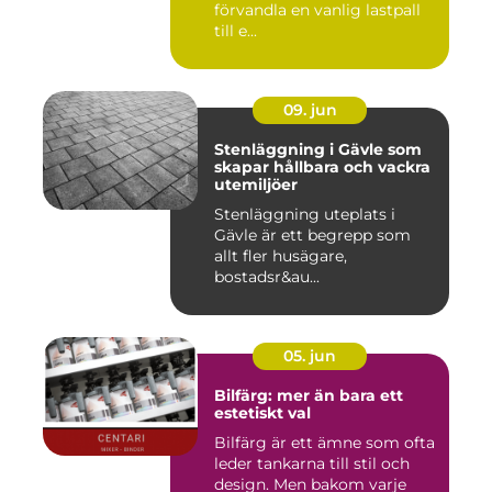
förvandla en vanlig lastpall
till e...
09. jun
Stenläggning i Gävle som
skapar hållbara och vackra
utemiljöer
Stenläggning uteplats i
Gävle är ett begrepp som
allt fler husägare,
bostadsr&au...
05. jun
Bilfärg: mer än bara ett
estetiskt val
Bilfärg är ett ämne som ofta
leder tankarna till stil och
design. Men bakom varje