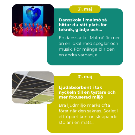
31. maj
Dansskola i malmö så
hittar du rätt plats för
teknik, glädje och
utveckling
En dansskola i Malmö är mer
än en lokal med speglar och
musik. För många blir den
en andra vardag, e...
31. maj
Ljudabsorbent i tak
nyckeln till en tystare och
mer fokuserad miljö
Bra ljudmiljö märks ofta
först när den saknas. Sorlet i
ett öppet kontor, skrapande
stolar i en mats...