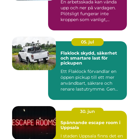
En arbetsskada kan vända
upp och ner på vardagen.
Plötsligt fungerar inte
kroppen som vanligt,
inkom...
05. jul
Flaklock skydd, säkerhet
och smartare last för
pickupen
Ett Flaklock förvandlar en
öppen pickup till ett mer
användbart, säkrare och
renare lastutrymme. Gen...
30. jun
Spännande escape room i
Uppsala
I staden Uppsala finns det en