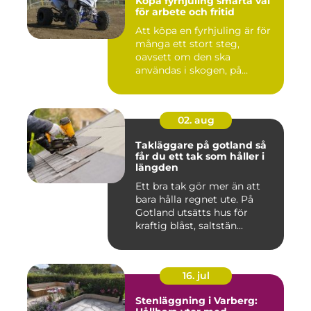
Köpa fyrhjuling smarta val
för arbete och fritid
Att köpa en fyrhjuling är för
många ett stort steg,
oavsett om den ska
användas i skogen, på
gården ...
02. aug
Takläggare på gotland så
får du ett tak som håller i
längden
Ett bra tak gör mer än att
bara hålla regnet ute. På
Gotland utsätts hus för
kraftig blåst, saltstän...
16. jul
Stenläggning i Varberg: