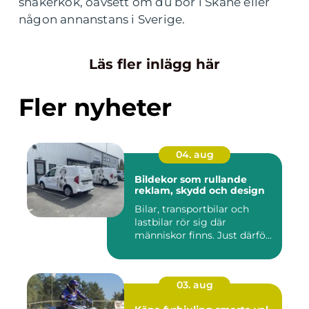
shakerkök, oavsett om du bor i Skåne eller
någon annanstans i Sverige.
Läs fler inlägg här
Fler nyheter
04. aug
Bildekor som rullande
reklam, skydd och design
Bilar, transportbilar och
lastbilar rör sig där
människor finns. Just därfö...
03. aug