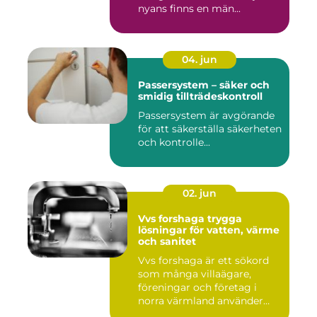
nyans finns en män...
04. jun
Passersystem – säker och
smidig tillträdeskontroll
Passersystem är avgörande
för att säkerställa säkerheten
och kontrolle...
02. jun
Vvs forshaga trygga
lösningar för vatten, värme
och sanitet
Vvs forshaga är ett sökord
som många villaägare,
föreningar och företag i
norra värmland använder
nä...