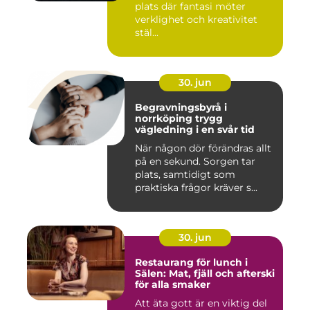
plats där fantasi möter
verklighet och kreativitet
stäl...
30. jun
Begravningsbyrå i
norrköping trygg
vägledning i en svår tid
När någon dör förändras allt
på en sekund. Sorgen tar
plats, samtidigt som
praktiska frågor kräver s...
30. jun
Restaurang för lunch i
Sälen: Mat, fjäll och afterski
för alla smaker
Att äta gott är en viktig del