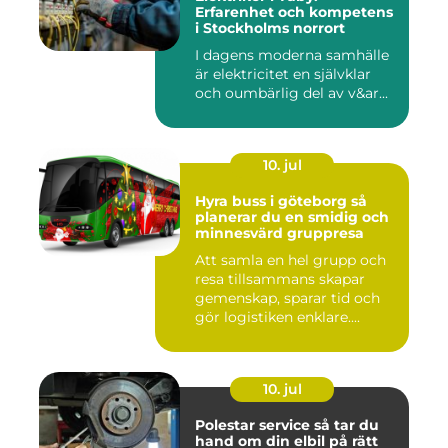
Erfarenhet och kompetens
i Stockholms norrort
I dagens moderna samhälle
är elektricitet en självklar
och oumbärlig del av v&ar...
10. jul
Hyra buss i göteborg så
planerar du en smidig och
minnesvärd gruppresa
Att samla en hel grupp och
resa tillsammans skapar
gemenskap, sparar tid och
gör logistiken enklare....
10. jul
Polestar service så tar du
hand om din elbil på rätt