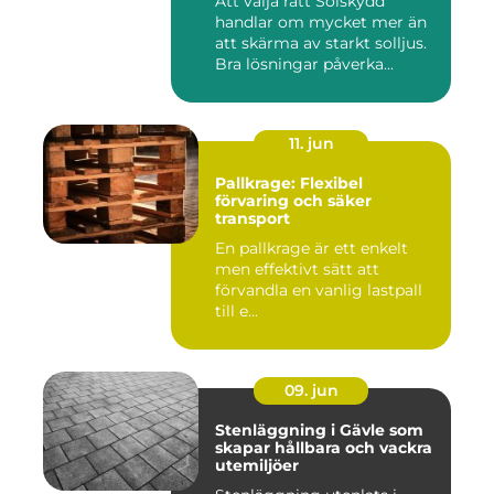
Att välja rätt Solskydd
handlar om mycket mer än
att skärma av starkt solljus.
Bra lösningar påverka...
11. jun
Pallkrage: Flexibel
förvaring och säker
transport
En pallkrage är ett enkelt
men effektivt sätt att
förvandla en vanlig lastpall
till e...
09. jun
Stenläggning i Gävle som
skapar hållbara och vackra
utemiljöer