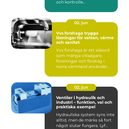
och kontrolle...
02. jun
Vvs forshaga trygga
lösningar för vatten, värme
och sanitet
Vvs forshaga är ett sökord
som många villaägare,
föreningar och företag i
norra värmland använder
nä...
02. jun
Ventiler i hydraulik och
industri – funktion, val och
praktiska exempel
Hydrauliska system syns inte
alltid, men de märks så fort
något slutar fungera. Lyf...