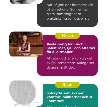
När någon dör förändras allt
på en sekund. Sorgen tar
plats, samtidigt som
praktiska frågor kräver s...
30. jun
Restaurang för lunch i
Sälen: Mat, fjäll och afterski
för alla smaker
Att äta gott är en viktig del
av fjällsemestern. Många ser
dagens måltide...
11. jun
Solskydd som skapar
komfort, hållbarhet och stil
i hemmet