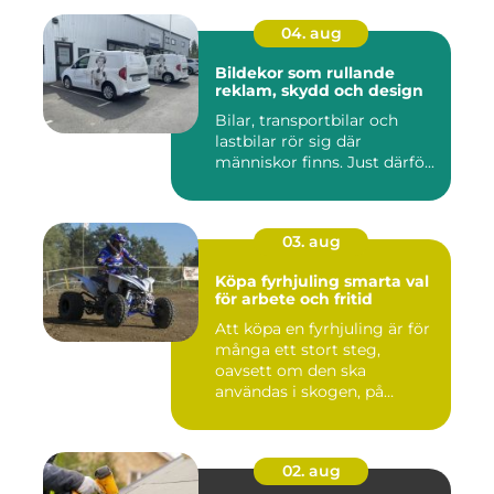
04. aug
Bildekor som rullande
reklam, skydd och design
Bilar, transportbilar och
lastbilar rör sig där
människor finns. Just därfö...
03. aug
Köpa fyrhjuling smarta val
för arbete och fritid
Att köpa en fyrhjuling är för
många ett stort steg,
oavsett om den ska
användas i skogen, på
gården ...
02. aug