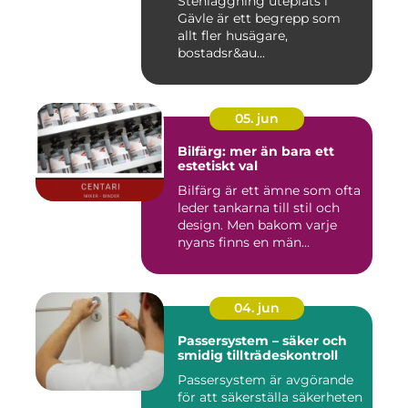
Stenläggning uteplats i
Gävle är ett begrepp som
allt fler husägare,
bostadsr&au...
05. jun
Bilfärg: mer än bara ett
estetiskt val
Bilfärg är ett ämne som ofta
leder tankarna till stil och
design. Men bakom varje
nyans finns en män...
04. jun
Passersystem – säker och
smidig tillträdeskontroll
Passersystem är avgörande
för att säkerställa säkerheten