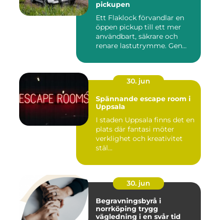
pickupen
Ett Flaklock förvandlar en
öppen pickup till ett mer
användbart, säkrare och
renare lastutrymme. Gen...
30. jun
Spännande escape room i
Uppsala
I staden Uppsala finns det en
plats där fantasi möter
verklighet och kreativitet
stäl...
30. jun
Begravningsbyrå i
norrköping trygg
vägledning i en svår tid