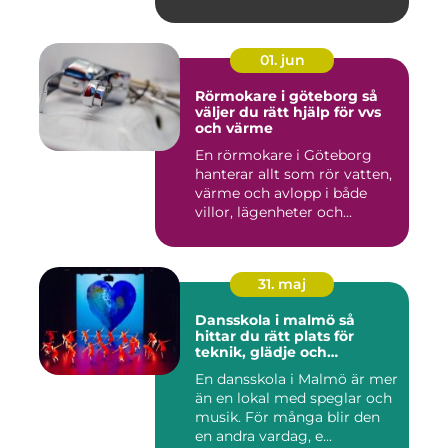
01. jun
Rörmokare i göteborg så
väljer du rätt hjälp för vvs
och värme
En rörmokare i Göteborg
hanterar allt som rör vatten,
värme och avlopp i både
villor, lägenheter och...
31. maj
Dansskola i malmö så
hittar du rätt plats för
teknik, glädje och
utveckling
En dansskola i Malmö är mer
än en lokal med speglar och
musik. För många blir den
en andra vardag, e...