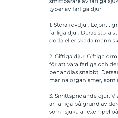
smittbärare av farliga sj
typer av farliga djur:
1. Stora rovdjur: Lejon, t
farliga djur. Deras stora 
döda eller skada människ
2. Giftiga djur: Giftiga 
för att vara farliga och d
behandlas snabbt. Detsam
marina organismer, som 
3. Smittspridande djur: V
är farliga på grund av de
sömnsjuka är exempel på 