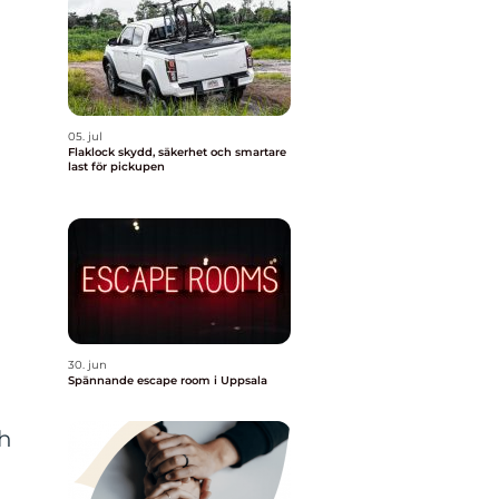
a
05. jul
Flaklock skydd, säkerhet och smartare
last för pickupen
30. jun
Spännande escape room i Uppsala
,
ch