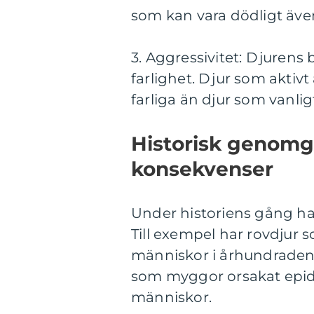
som kan vara dödligt äv
3. Aggressivitet: Djurens 
farlighet. Djur som aktiv
farliga än djur som vanligt
Historisk genomgå
konsekvenser
Under historiens gång har
Till exempel har rovdjur so
människor i århundraden. 
som myggor orsakat epid
människor.