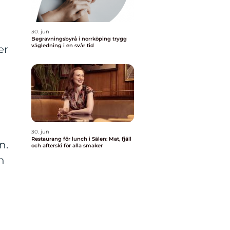
30. jun
Begravningsbyrå i norrköping trygg
vägledning i en svår tid
er
30. jun
Restaurang för lunch i Sälen: Mat, fjäll
n.
och afterski för alla smaker
h
å