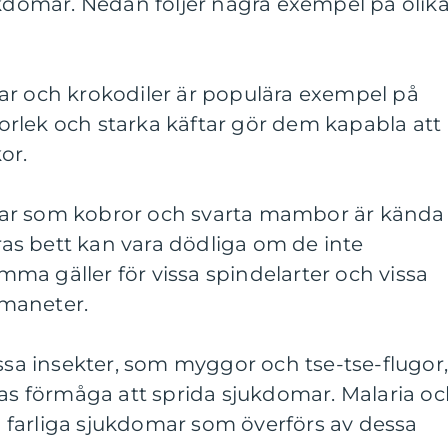
ukdomar. Nedan följer några exempel på olik
igrar och krokodiler är populära exempel på
storlek och starka käftar gör dem kapabla att
or.
ormar som kobror och svarta mambor är kända
eras bett kan vara dödliga om de inte
ma gäller för vissa spindelarter och vissa
maneter.
issa insekter, som myggor och tse-tse-flugor
ras förmåga att sprida sjukdomar. Malaria o
farliga sjukdomar som överförs av dessa