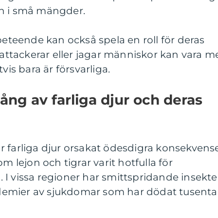
en i små mängder.
beteende kan också spela en roll för deras
t attackerar eller jagar människor kan vara m
vis bara är försvarliga.
ng av farliga djur och deras
 farliga djur orsakat ödesdigra konsekvense
m lejon och tigrar varit hotfulla för
I vissa regioner har smittspridande insekte
emier av sjukdomar som har dödat tusenta