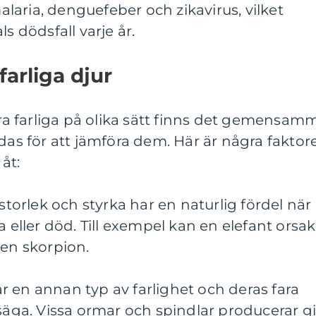
aria, denguefeber och zikavirus, vilket
s dödsfall varje år.
farliga djur
vara farliga på olika sätt finns det gemensam
 för att jämföra dem. Här är några faktor
 åt:
 storlek och styrka har en naturlig fördel när
a eller död. Till exempel kan en elefant orsa
 en skorpion.
har en annan typ av farlighet och deras fara
tsäga. Vissa ormar och spindlar producerar gi