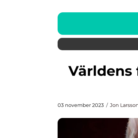
Världens farligaste djur – en
03 november 2023
Jon Larsso