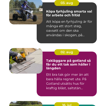
03. aug
Köpa fyrhjuling smarta val
för arbete och fritid
Att köpa en fyrhjuling är för
många ett stort steg,
oavsett om den ska
användas i skogen, på
gården ...
02. aug
Takläggare på gotland så
får du ett tak som håller i
längden
Ett bra tak gör mer än att
bara hålla regnet ute. På
Gotland utsätts hus för
kraftig blåst, saltstän...
16. jul