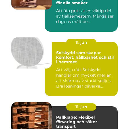
för alla smaker
Att äta gott är en viktig del
av fjällsemestern. Många ser
dagens måltide...
11. jun
Solskydd som skapar
komfort, hållbarhet och stil
i hemmet
Att välja rätt Solskydd
handlar om mycket mer än
att skärma av starkt solljus.
Bra lösningar påverka...
11. jun
Pallkrage: Flexibel
förvaring och säker
transport