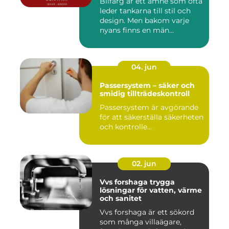
Bilfärg är ett ämne som ofta
leder tankarna till stil och
design. Men bakom varje
nyans finns en män...
04. jun
Passersystem – säker och
smidig tillträdeskontroll
Passersystem är avgörande
för att säkerställa säkerheten
och kontrolle...
02. jun
Vvs forshaga trygga
lösningar för vatten, värme
och sanitet
Vvs forshaga är ett sökord
som många villaägare,