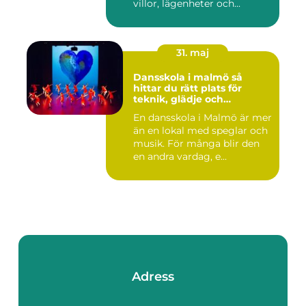
villor, lägenheter och...
31. maj
Dansskola i malmö så
hittar du rätt plats för
teknik, glädje och
utveckling
En dansskola i Malmö är mer
än en lokal med speglar och
musik. För många blir den
en andra vardag, e...
Adress