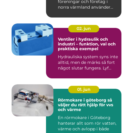
föreningar och företag i
norra värmland använder
nä...
02. jun
Ventiler i hydraulik och
industri – funktion, val och
praktiska exempel
Hydrauliska system syns inte
alltid, men de märks så fort
något slutar fungera. Lyf...
01. jun
Rörmokare i göteborg så
väljer du rätt hjälp för vvs
och värme
En rörmokare i Göteborg
hanterar allt som rör vatten,
värme och avlopp i både