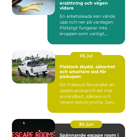
ersättning och vägen
vidare
En arbetsskada kan vända
upp och ner på vardagen.
Plötsligt fungerar inte
kroppen som vanligt,
inkom...
05. jul
Flaklock skydd, säkerhet
och smartare last för
pickupen
Ett Flaklock förvandlar en
öppen pickup till ett mer
användbart, säkrare och
renare lastutrymme. Gen...
30. jun
Spännande escape room i