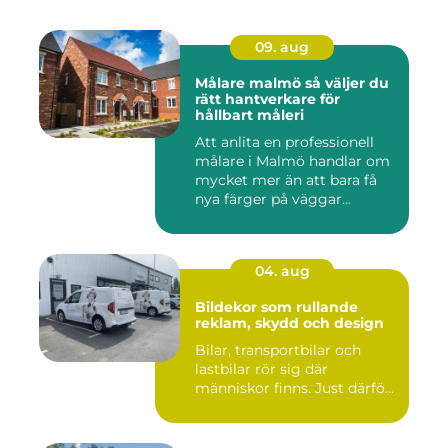
09. aug
Målare malmö så väljer du
rätt hantverkare för
hållbart måleri
Att anlita en professionell
målare i Malmö handlar om
mycket mer än att bara få
nya färger på väggar...
04. aug
Bildekor som rullande
reklam, skydd och design
Bilar, transportbilar och
lastbilar rör sig där
människor finns. Just därfö...