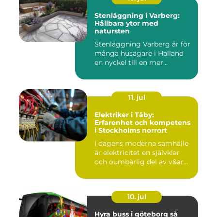
Stenläggning i Varberg:
Hållbara ytor med
natursten
Stenläggning Varberg är för
många husägare i Halland
en nyckel till en mer...
11. jul
Elektriker i Täby:
Erfarenhet och kompetens
i Stockholms norrort
I dagens moderna samhälle
är elektricitet en självklar
och oumbärlig del av v&ar...
10. jul
Hyra buss i göteborg så