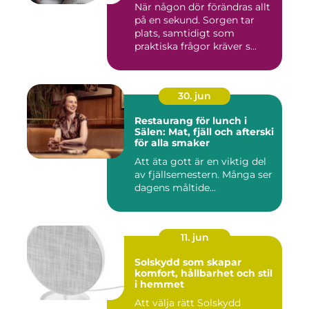
När någon dör förändras allt
på en sekund. Sorgen tar
plats, samtidigt som
praktiska frågor kräver s...
30. jun
Restaurang för lunch i
Sälen: Mat, fjäll och afterski
för alla smaker
Att äta gott är en viktig del
av fjällsemestern. Många ser
dagens måltide...
11. jun
Solskydd som skapar
komfort, hållbarhet och stil
i hemmet
Att välja rätt Solskydd