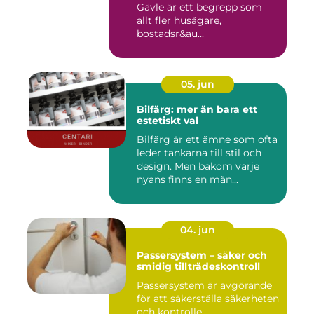
Gävle är ett begrepp som
allt fler husägare,
bostadsr&au...
05. jun
Bilfärg: mer än bara ett
estetiskt val
Bilfärg är ett ämne som ofta
leder tankarna till stil och
design. Men bakom varje
nyans finns en män...
04. jun
Passersystem – säker och
smidig tillträdeskontroll
Passersystem är avgörande
för att säkerställa säkerheten
och kontrolle...