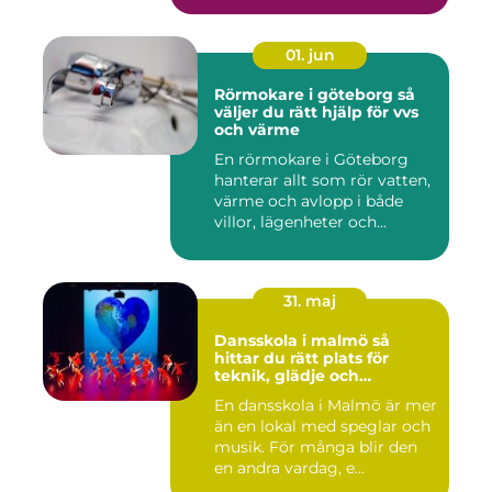
01. jun
Rörmokare i göteborg så
väljer du rätt hjälp för vvs
och värme
En rörmokare i Göteborg
hanterar allt som rör vatten,
värme och avlopp i både
villor, lägenheter och...
31. maj
Dansskola i malmö så
hittar du rätt plats för
teknik, glädje och
utveckling
En dansskola i Malmö är mer
än en lokal med speglar och
musik. För många blir den
en andra vardag, e...