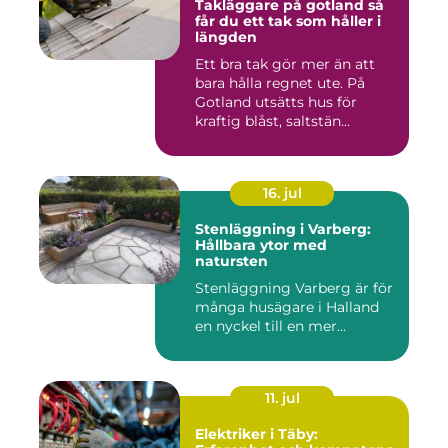
Takläggare på gotland så
får du ett tak som håller i
längden
Ett bra tak gör mer än att
bara hålla regnet ute. På
Gotland utsätts hus för
kraftig blåst, saltstän...
16. jul
Stenläggning i Varberg:
Hållbara ytor med
natursten
Stenläggning Varberg är för
många husägare i Halland
en nyckel till en mer...
11. jul
Elektriker i Täby: