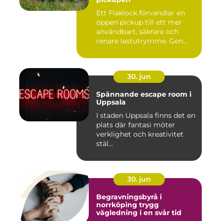
Ett Flaklock förvandlar en
öppen pickup till ett mer
användbart, säkrare och
renare lastutrymme. Gen...
30. jun
Spännande escape room i
Uppsala
I staden Uppsala finns det en
plats där fantasi möter
verklighet och kreativitet
stäl...
30. jun
Begravningsbyrå i
norrköping trygg
vägledning i en svår tid