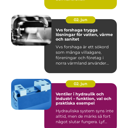
02. jun
Vvs forshaga trygga
lösningar för vatten, värme
och sanitet
Vvs forshaga är ett sökord
som många villaägare,
föreningar och företag i
norra värmland använder
nä...
02. jun
Ventiler i hydraulik och
industri – funktion, val och
praktiska exempel
Hydrauliska system syns inte
alltid, men de märks så fort
något slutar fungera. Lyf...