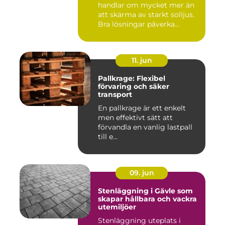
handlar om mycket mer än
att skärma av starkt solljus.
Bra lösningar påverka...
11. jun
Pallkrage: Flexibel
förvaring och säker
transport
En pallkrage är ett enkelt
men effektivt sätt att
förvandla en vanlig lastpall
till e...
09. jun
Stenläggning i Gävle som
skapar hållbara och vackra
utemiljöer
Stenläggning uteplats i