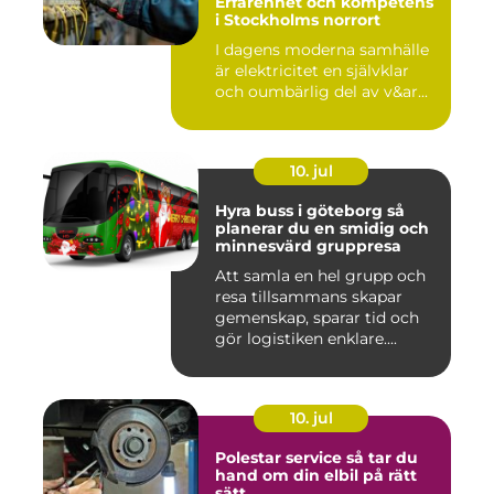
Erfarenhet och kompetens
i Stockholms norrort
I dagens moderna samhälle
är elektricitet en självklar
och oumbärlig del av v&ar...
10. jul
Hyra buss i göteborg så
planerar du en smidig och
minnesvärd gruppresa
Att samla en hel grupp och
resa tillsammans skapar
gemenskap, sparar tid och
gör logistiken enklare....
10. jul
Polestar service så tar du
hand om din elbil på rätt
sätt