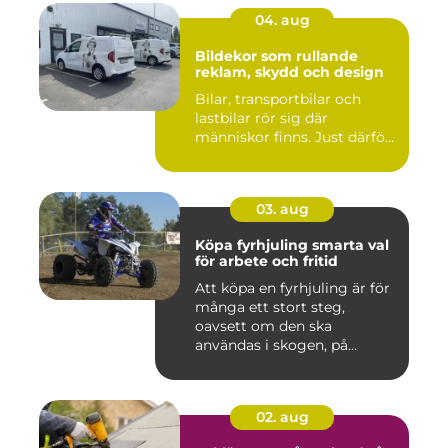
04. aug
Bildekor som rullande
reklam, skydd och design
Bilar, transportbilar och
lastbilar rör sig där
människor finns. Just därfö...
03. aug
Köpa fyrhjuling smarta val
för arbete och fritid
Att köpa en fyrhjuling är för
många ett stort steg,
oavsett om den ska
användas i skogen, på
gården ...
02. aug