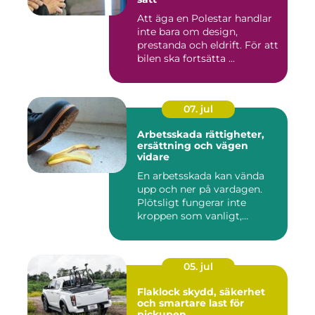
Att äga en Polestar handlar
inte bara om design,
prestanda och eldrift. För att
bilen ska fortsätta ...
07. jul
Arbetsskada rättigheter,
ersättning och vägen
vidare
En arbetsskada kan vända
upp och ner på vardagen.
Plötsligt fungerar inte
kroppen som vanligt,
inkom...
05. jul
Flaklock skydd, säkerhet
och smartare last för
pickupen