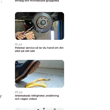
.
smidig och minnesvärd gruppresa
10. jul
Polestar service så tar du hand om din
elbil på rätt sätt
07. jul
r
Arbetsskada rättigheter, ersättning
och vägen vidare