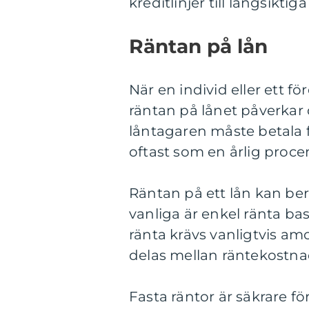
kreditlinjer till långsiktig
Räntan på lån
När en individ eller ett f
räntan på lånet påverkar 
låntagaren måste betala 
oftast som en årlig proce
Räntan på ett lån kan ber
vanliga är enkel ränta b
ränta krävs vanligtvis amo
delas mellan räntekostn
Fasta räntor är säkrare f