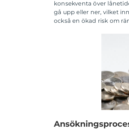
konsekventa över lånetide
gå upp eller ner, vilket in
också en ökad risk om rän
Ansökningsproces