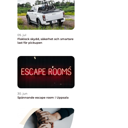
05. jul
r
Flaklock skydd, säkerhet och smartare
last för pickupen
30. jun
Spännande escape room i Uppsala