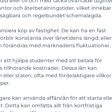
uld eller till och med täcka oväntade utgifter
äntor och återbetalningstider, vilket innebär
utsägbara och regelbundet schemalagda.
ansiera köp av fastighet. De kan ha en fast
örblir konstanta över lånetidens längd, eller
an förändras med marknadens fluktuationer.
r att hjälpa studenter med att betala för
s tillhörande kostnader. Dessa lån kan
eller staten, ofta med fördelaktigare villkor
per.
are kan använda affärslån för att starta elle
 Detta kan omfatta allt från kortfristiga