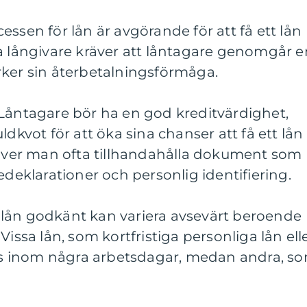
ssen för lån är avgörande för att få ett lån
a långivare kräver att låntagare genomgår e
rker sin återbetalningsförmåga.
 Låntagare bör ha en god kreditvärdighet,
ldkvot för att öka sina chanser att få ett lån
er man ofta tillhandahålla dokument som
edeklarationer och personlig identifiering.
tt lån godkänt kan variera avsevärt beroende
Vissa lån, som kortfristiga personliga lån ell
 inom några arbetsdagar, medan andra, s