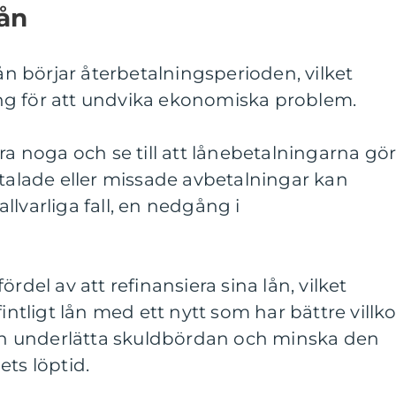
lån
lån börjar återbetalningsperioden, vilket
ng för att undvika ekonomiska problem.
ra noga och se till att lånebetalningarna gö
etalade eller missade avbetalningar kan
 allvarliga fall, en nedgång i
rdel av att refinansiera sina lån, vilket
fintligt lån med ett nytt som har bättre villko
 kan underlätta skuldbördan och minska den
ets löptid.