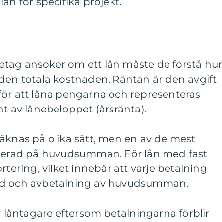
a lån för specifika projekt.
öretag ansöker om ett lån måste de förstå hu
den totala kostnaden. Räntan är den avgift
för att låna pengarna och representeras
nt av lånebeloppet (årsränta).
äknas på olika sätt, men en av de mest
aserad på huvudsumman. För lån med fast
rtering, vilket innebär att varje betalning
ad och avbetalning av huvudsumman.
ör låntagare eftersom betalningarna förblir