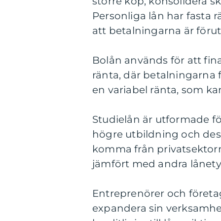
större köp, konsolidera sk
Personliga lån har fasta r
att betalningarna är för
Bolån används för att fin
ränta, där betalningarna f
en variabel ränta, som k
Studielån är utformade fö
högre utbildning och des
komma från privatsektorn 
jämfört med andra lånety
Entreprenörer och företag
expandera sin verksamhet.