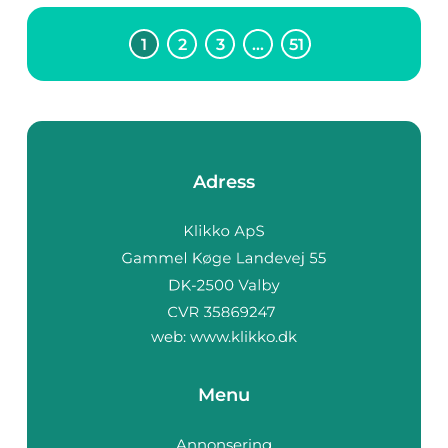
1
2
3
…
51
Adress
web:
www.klikko.dk
Menu
Annonsering