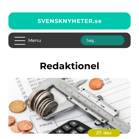
SVENSKNYHETER.
se
Menu
redaktionel
27. dec