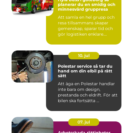
planerar du en smidig och
minnesvärd gruppresa
Att samla en hel grupp och
resa tillsammans skapar
gemenskap, sparar tid och
gör logistiken enklare....
10. jul
Polestar service så tar du
hand om din elbil på rätt
sätt
Att äga en Polestar handlar
inte bara om design,
prestanda och eldrift. För att
bilen ska fortsätta ...
07. jul
Arbetsskada rättigheter,