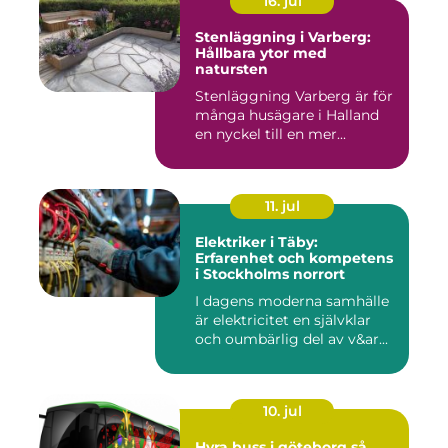
16. jul
Stenläggning i Varberg:
Hållbara ytor med
natursten
Stenläggning Varberg är för
många husägare i Halland
en nyckel till en mer...
11. jul
Elektriker i Täby:
Erfarenhet och kompetens
i Stockholms norrort
I dagens moderna samhälle
är elektricitet en självklar
och oumbärlig del av v&ar...
10. jul
Hyra buss i göteborg så