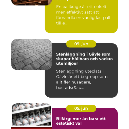
En pallkrage är ett enkelt
men effektivt sätt att
förvandla en vanlig lastpall
till e...
09. jun
Stenläggning i Gävle som
skapar hållbara och vackra
utemiljöer
Stenläggning uteplats i
Gävle är ett begrepp som
allt fler husägare,
bostadsr&au...
05. jun
Bilfärg: mer än bara ett
estetiskt val