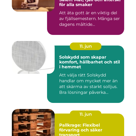
för alla smaker
Att äta gott är en viktig del
av fjällsemestern. Många ser
dagens måltide...
11. jun
Solskydd som skapar
komfort, hållbarhet och stil
i hemmet
Att välja rätt Solskydd
handlar om mycket mer än
att skärma av starkt solljus.
Bra lösningar påverka...
11. jun
Pallkrage: Flexibel
förvaring och säker
transport