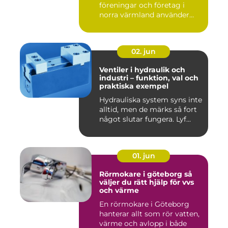
föreningar och företag i
norra värmland använder
nä...
02. jun
Ventiler i hydraulik och
industri – funktion, val och
praktiska exempel
Hydrauliska system syns inte
alltid, men de märks så fort
något slutar fungera. Lyf...
01. jun
Rörmokare i göteborg så
väljer du rätt hjälp för vvs
och värme
En rörmokare i Göteborg
hanterar allt som rör vatten,
värme och avlopp i både