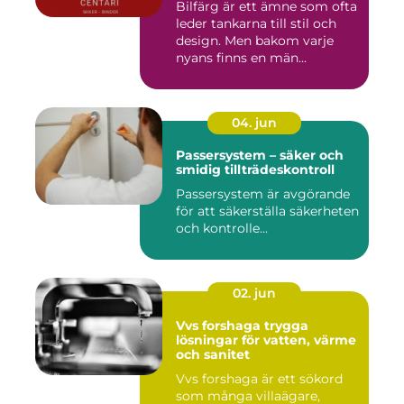
Bilfärg är ett ämne som ofta
leder tankarna till stil och
design. Men bakom varje
nyans finns en män...
04. jun
Passersystem – säker och
smidig tillträdeskontroll
Passersystem är avgörande
för att säkerställa säkerheten
och kontrolle...
02. jun
Vvs forshaga trygga
lösningar för vatten, värme
och sanitet
Vvs forshaga är ett sökord
som många villaägare,