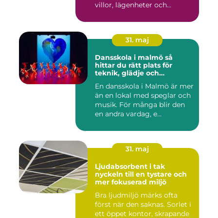
villor, lägenheter och...
31. maj
Dansskola i malmö så
hittar du rätt plats för
teknik, glädje och
utveckling
En dansskola i Malmö är mer
än en lokal med speglar och
musik. För många blir den
en andra vardag, e...
31. maj
Ljudabsorbent i tak
nyckeln till en tystare och
mer fokuserad miljö
Bra ljudmiljö märks ofta
först när den saknas. Sorlet i
ett öppet kontor, skrapande