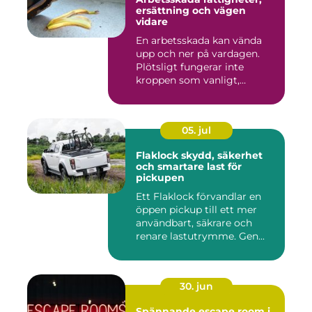
ersättning och vägen
vidare
En arbetsskada kan vända
upp och ner på vardagen.
Plötsligt fungerar inte
kroppen som vanligt,
inkom...
05. jul
Flaklock skydd, säkerhet
och smartare last för
pickupen
Ett Flaklock förvandlar en
öppen pickup till ett mer
användbart, säkrare och
renare lastutrymme. Gen...
30. jun
Spännande escape room i