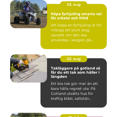
03. aug
Köpa fyrhjuling smarta val
för arbete och fritid
Att köpa en fyrhjuling är för
många ett stort steg,
oavsett om den ska
användas i skogen, på
gården ...
02. aug
Takläggare på gotland så
får du ett tak som håller i
längden
Ett bra tak gör mer än att
bara hålla regnet ute. På
Gotland utsätts hus för
kraftig blåst, saltstän...