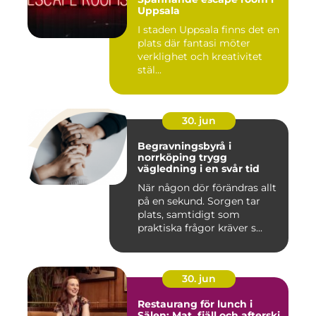
Uppsala
I staden Uppsala finns det en
plats där fantasi möter
verklighet och kreativitet
stäl...
30. jun
Begravningsbyrå i
norrköping trygg
vägledning i en svår tid
När någon dör förändras allt
på en sekund. Sorgen tar
plats, samtidigt som
praktiska frågor kräver s...
30. jun
Restaurang för lunch i
Sälen: Mat, fjäll och afterski