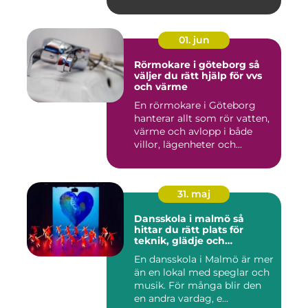
01. jun
Rörmokare i göteborg så
väljer du rätt hjälp för vvs
och värme
En rörmokare i Göteborg
hanterar allt som rör vatten,
värme och avlopp i både
villor, lägenheter och...
31. maj
Dansskola i malmö så
hittar du rätt plats för
teknik, glädje och
utveckling
En dansskola i Malmö är mer
än en lokal med speglar och
musik. För många blir den
en andra vardag, e...