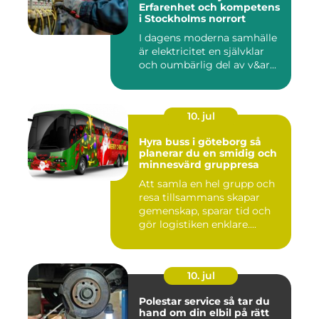
Erfarenhet och kompetens
i Stockholms norrort
I dagens moderna samhälle
är elektricitet en självklar
och oumbärlig del av v&ar...
10. jul
Hyra buss i göteborg så
planerar du en smidig och
minnesvärd gruppresa
Att samla en hel grupp och
resa tillsammans skapar
gemenskap, sparar tid och
gör logistiken enklare....
10. jul
Polestar service så tar du
hand om din elbil på rätt