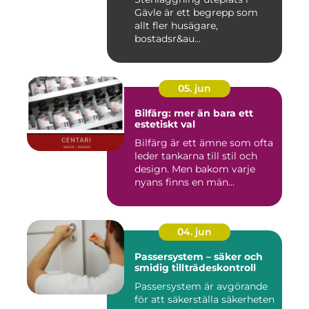
Gävle är ett begrepp som
allt fler husägare,
bostadsr&au...
05. jun
Bilfärg: mer än bara ett
estetiskt val
Bilfärg är ett ämne som ofta
leder tankarna till stil och
design. Men bakom varje
nyans finns en män...
04. jun
Passersystem – säker och
smidig tillträdeskontroll
Passersystem är avgörande
för att säkerställa säkerheten