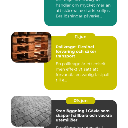
handlar om mycket mer än
att skärma av starkt solljus.
Bra lösningar påverka...
11. jun
Pallkrage: Flexibel
förvaring och säker
transport
En pallkrage är ett enkelt
men effektivt sätt att
förvandla en vanlig lastpall
till e...
09. jun
Stenläggning i Gävle som
skapar hållbara och vackra
utemiljöer
Stenläggning uteplats i