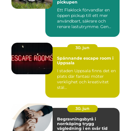
pickupen
Ett Flaklock förvandlar en
öppen pickup till ett mer
användbart, säkrare och
renare lastutrymme. Gen...
30. jun
Spännande escape room i
Uppsala
I staden Uppsala finns det en
plats där fantasi möter
verklighet och kreativitet
stäl...
30. jun
Begravningsbyrå i
norrköping trygg
vägledning i en svår tid