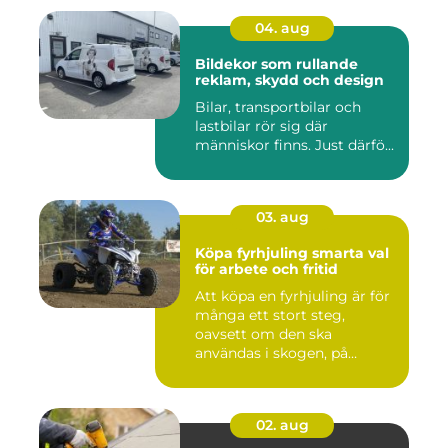
04. aug
Bildekor som rullande
reklam, skydd och design
Bilar, transportbilar och
lastbilar rör sig där
människor finns. Just därfö...
03. aug
Köpa fyrhjuling smarta val
för arbete och fritid
Att köpa en fyrhjuling är för
många ett stort steg,
oavsett om den ska
användas i skogen, på
gården ...
02. aug