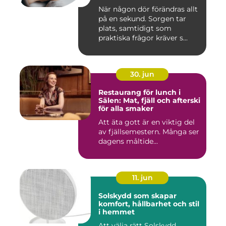
När någon dör förändras allt
på en sekund. Sorgen tar
plats, samtidigt som
praktiska frågor kräver s...
30. jun
Restaurang för lunch i
Sälen: Mat, fjäll och afterski
för alla smaker
Att äta gott är en viktig del
av fjällsemestern. Många ser
dagens måltide...
11. jun
Solskydd som skapar
komfort, hållbarhet och stil
i hemmet
Att välja rätt Solskydd