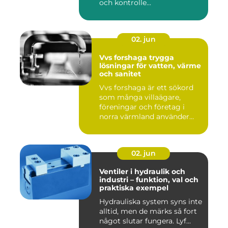
och kontrolle...
02. jun
Vvs forshaga trygga
lösningar för vatten, värme
och sanitet
Vvs forshaga är ett sökord
som många villaägare,
föreningar och företag i
norra värmland använder
nä...
02. jun
Ventiler i hydraulik och
industri – funktion, val och
praktiska exempel
Hydrauliska system syns inte
alltid, men de märks så fort
något slutar fungera. Lyf...