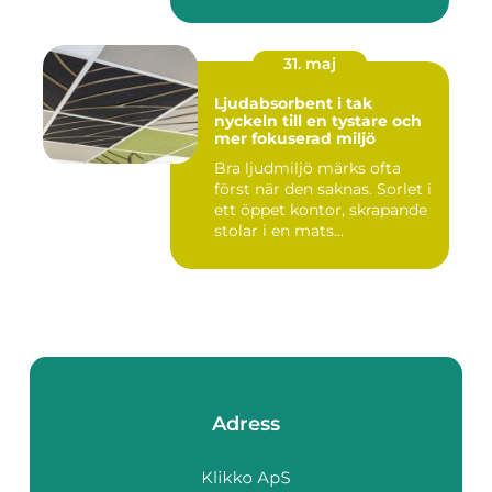
31. maj
Ljudabsorbent i tak
nyckeln till en tystare och
mer fokuserad miljö
Bra ljudmiljö märks ofta
först när den saknas. Sorlet i
ett öppet kontor, skrapande
stolar i en mats...
Adress