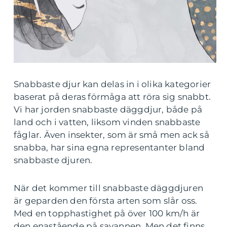
Snabbaste djur kan delas in i olika kategorier
baserat på deras förmåga att röra sig snabbt.
Vi har jorden snabbaste däggdjur, både på
land och i vatten, liksom vinden snabbaste
fåglar. Även insekter, som är små men ack så
snabba, har sina egna representanter bland
snabbaste djuren.
När det kommer till snabbaste däggdjuren
är geparden den första arten som slår oss.
Med en topphastighet på över 100 km/h är
den enastående på savannen. Men det finns