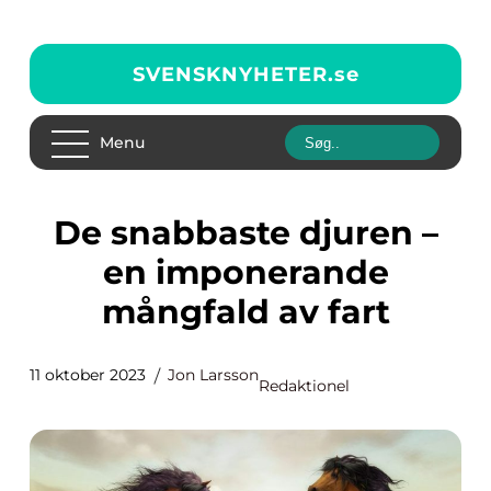
SVENSKNYHETER.
se
Menu
De snabbaste djuren –
en imponerande
mångfald av fart
11 oktober 2023
Jon Larsson
Redaktionel