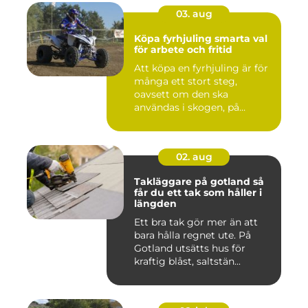
03. aug
Köpa fyrhjuling smarta val
för arbete och fritid
Att köpa en fyrhjuling är för
många ett stort steg,
oavsett om den ska
användas i skogen, på
gården ...
02. aug
Takläggare på gotland så
får du ett tak som håller i
längden
Ett bra tak gör mer än att
bara hålla regnet ute. På
Gotland utsätts hus för
kraftig blåst, saltstän...