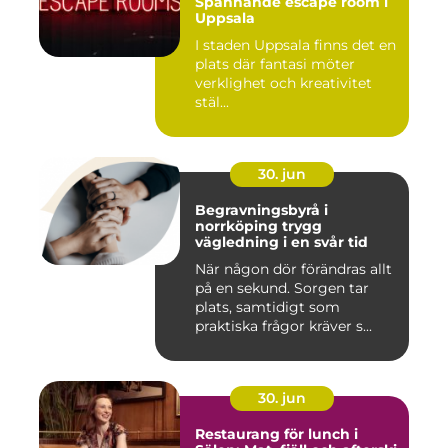
Spännande escape room i
Uppsala
I staden Uppsala finns det en
plats där fantasi möter
verklighet och kreativitet
stäl...
30. jun
Begravningsbyrå i
norrköping trygg
vägledning i en svår tid
När någon dör förändras allt
på en sekund. Sorgen tar
plats, samtidigt som
praktiska frågor kräver s...
30. jun
Restaurang för lunch i