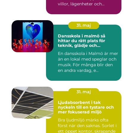
villor, lägenheter och...
31. maj
Dansskola i malmö så
hittar du rätt plats för
teknik, glädje och
utveckling
En dansskola i Malmö är mer
än en lokal med speglar och
musik. För många blir den
en andra vardag, e...
31. maj
Ljudabsorbent i tak
nyckeln till en tystare och
mer fokuserad miljö
Bra ljudmiljö märks ofta
först när den saknas. Sorlet i
ett öppet kontor, skrapande