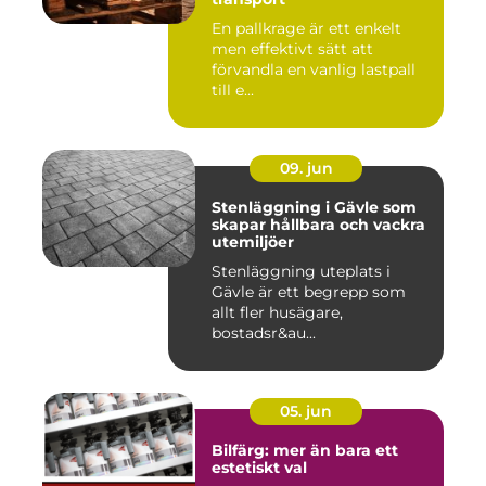
En pallkrage är ett enkelt
men effektivt sätt att
förvandla en vanlig lastpall
till e...
09. jun
Stenläggning i Gävle som
skapar hållbara och vackra
utemiljöer
Stenläggning uteplats i
Gävle är ett begrepp som
allt fler husägare,
bostadsr&au...
05. jun
Bilfärg: mer än bara ett
estetiskt val