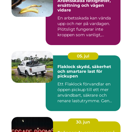
Arbetsskada rättigheter,
ersättning och vägen
vidare
En arbetsskada kan vända
upp och ner på vardagen.
Plötsligt fungerar inte
kroppen som vanligt,
inkom...
05. jul
Flaklock skydd, säkerhet
och smartare last för
pickupen
Ett Flaklock förvandlar en
öppen pickup till ett mer
användbart, säkrare och
renare lastutrymme. Gen...
30. jun