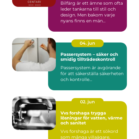
Bilfärg är ett ämne som ofta
leder tankarna till stil och
design. Men bakom varje
nyans finns en män...
04. jun
Passersystem – säker och
smidig tillträdeskontroll
Passersystem är avgörande
för att säkerställa säkerheten
och kontrolle...
02. jun
Vvs forshaga trygga
lösningar för vatten, värme
och sanitet
Vvs forshaga är ett sökord
som många villaägare,