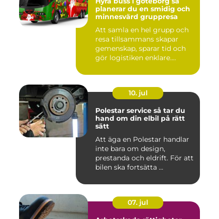
Hyra buss i göteborg så
planerar du en smidig och
minnesvärd gruppresa
Att samla en hel grupp och
resa tillsammans skapar
gemenskap, sparar tid och
gör logistiken enklare....
10. jul
Polestar service så tar du
hand om din elbil på rätt
sätt
Att äga en Polestar handlar
inte bara om design,
prestanda och eldrift. För att
bilen ska fortsätta ...
07. jul