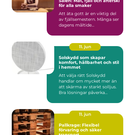
Sälen: Mat, fjäll och afterski
för alla smaker
Att äta gott är en viktig del
av fjällsemestern. Många ser
dagens måltide...
11. jun
Solskydd som skapar
komfort, hållbarhet och stil
i hemmet
Att välja rätt Solskydd
handlar om mycket mer än
att skärma av starkt solljus.
Bra lösningar påverka...
11. jun
Pallkrage: Flexibel
förvaring och säker
transport