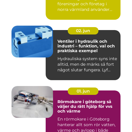
föreningar och företag i
norra värmland använder
nä...
02. jun
Ventiler i hydraulik och
industri – funktion, val och
praktiska exempel
Hydrauliska system syns inte
alltid, men de märks så fort
något slutar fungera. Lyf...
01. jun
Rörmokare i göteborg så
väljer du rätt hjälp för vvs
och värme
En rörmokare i Göteborg
hanterar allt som rör vatten,
värme och avlopp i både