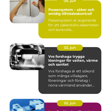
04. jun
Passersystem – säker och
smidig tillträdeskontroll
Passersystem är avgörande
för att säkerställa säkerheten
och kontrolle...
02. jun
Vvs forshaga trygga
lösningar för vatten, värme
och sanitet
Vvs forshaga är ett sökord
som många villaägare,
föreningar och företag i
norra värmland använder
nä...
02. jun