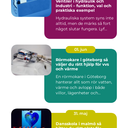
Ventiler i hydraulik och
industri – funktion, val och
praktiska exempel
Hydrauliska system syns inte
alltid, men de märks så fort
något slutar fungera. Lyf...
01. jun
Rörmokare i göteborg så
väljer du rätt hjälp för vvs
och värme
En rörmokare i Göteborg
hanterar allt som rör vatten,
värme och avlopp i både
villor, lägenheter och...
31. maj
Dansskola i malmö så