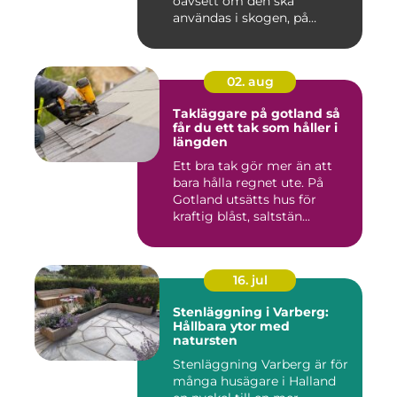
oavsett om den ska
användas i skogen, på
gården ...
02. aug
Takläggare på gotland så
får du ett tak som håller i
längden
Ett bra tak gör mer än att
bara hålla regnet ute. På
Gotland utsätts hus för
kraftig blåst, saltstän...
16. jul
Stenläggning i Varberg:
Hållbara ytor med
natursten
Stenläggning Varberg är för
många husägare i Halland