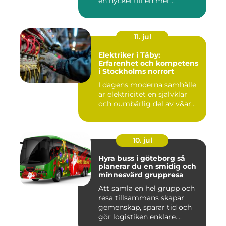
en nyckel till en mer...
11. jul
Elektriker i Täby:
Erfarenhet och kompetens
i Stockholms norrort
I dagens moderna samhälle
är elektricitet en självklar
och oumbärlig del av v&ar...
10. jul
Hyra buss i göteborg så
planerar du en smidig och
minnesvärd gruppresa
Att samla en hel grupp och
resa tillsammans skapar
gemenskap, sparar tid och
gör logistiken enklare....