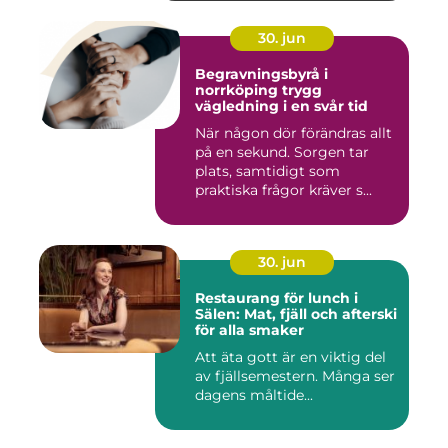
30. jun
Begravningsbyrå i
norrköping trygg
vägledning i en svår tid
När någon dör förändras allt
på en sekund. Sorgen tar
plats, samtidigt som
praktiska frågor kräver s...
30. jun
Restaurang för lunch i
Sälen: Mat, fjäll och afterski
för alla smaker
Att äta gott är en viktig del
av fjällsemestern. Många ser
dagens måltide...