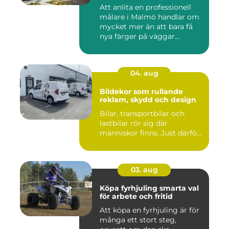
Att anlita en professionell
målare i Malmö handlar om
mycket mer än att bara få
nya färger på väggar...
04. aug
Bildekor som rullande
reklam, skydd och design
Bilar, transportbilar och
lastbilar rör sig där
människor finns. Just därfö...
03. aug
Köpa fyrhjuling smarta val
för arbete och fritid
Att köpa en fyrhjuling är för
många ett stort steg,