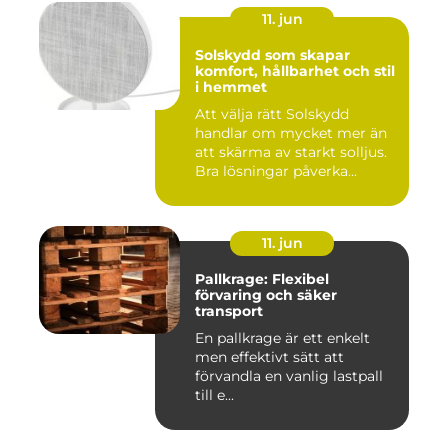
11. jun
Solskydd som skapar
komfort, hållbarhet och stil
i hemmet
Att välja rätt Solskydd
handlar om mycket mer än
att skärma av starkt solljus.
Bra lösningar påverka...
11. jun
Pallkrage: Flexibel
förvaring och säker
transport
En pallkrage är ett enkelt
men effektivt sätt att
förvandla en vanlig lastpall
till e...