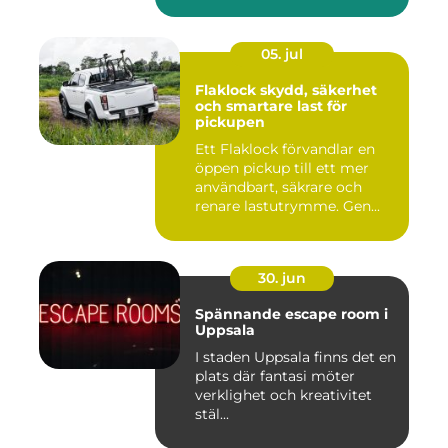
inkom...
05. jul
Flaklock skydd, säkerhet
och smartare last för
pickupen
Ett Flaklock förvandlar en
öppen pickup till ett mer
användbart, säkrare och
renare lastutrymme. Gen...
30. jun
Spännande escape room i
Uppsala
I staden Uppsala finns det en
plats där fantasi möter
verklighet och kreativitet
stäl...