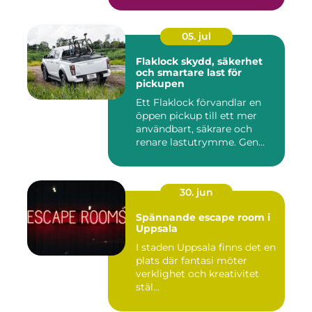
05. jul
Flaklock skydd, säkerhet
och smartare last för
pickupen
Ett Flaklock förvandlar en
öppen pickup till ett mer
användbart, säkrare och
renare lastutrymme. Gen...
30. jun
Spännande escape room i
Uppsala
I staden Uppsala finns det en
plats där fantasi möter
verklighet och kreativitet
stäl...