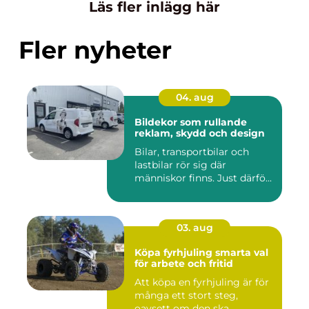
Läs fler inlägg här
Fler nyheter
04. aug
Bildekor som rullande
reklam, skydd och design
Bilar, transportbilar och
lastbilar rör sig där
människor finns. Just därfö...
03. aug
Köpa fyrhjuling smarta val
för arbete och fritid
Att köpa en fyrhjuling är för
många ett stort steg,
oavsett om den ska