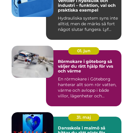
Ventiler i hydraulik och
industri – funktion, val och
praktiska exempel
Hydrauliska system syns inte
alltid, men de märks så fort
något slutar fungera. Lyf...
01. jun
Rörmokare i göteborg så
väljer du rätt hjälp för vvs
och värme
En rörmokare i Göteborg
hanterar allt som rör vatten,
värme och avlopp i både
villor, lägenheter och...
31. maj
Dansskola i malmö så
hittar du rätt plats för