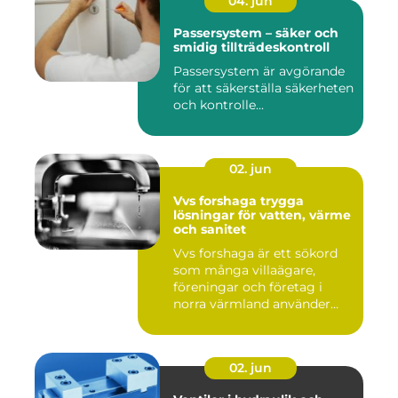
04. jun
Passersystem – säker och
smidig tillträdeskontroll
Passersystem är avgörande
för att säkerställa säkerheten
och kontrolle...
02. jun
Vvs forshaga trygga
lösningar för vatten, värme
och sanitet
Vvs forshaga är ett sökord
som många villaägare,
föreningar och företag i
norra värmland använder
nä...
02. jun