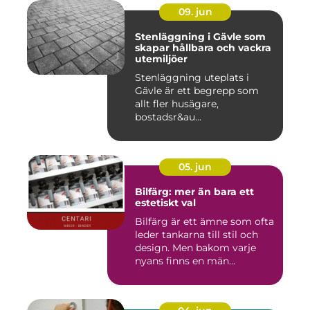
09. jun
Stenläggning i Gävle som
skapar hållbara och vackra
utemiljöer
Stenläggning uteplats i
Gävle är ett begrepp som
allt fler husägare,
bostadsr&au...
05. jun
Bilfärg: mer än bara ett
estetiskt val
Bilfärg är ett ämne som ofta
leder tankarna till stil och
design. Men bakom varje
nyans finns en män...