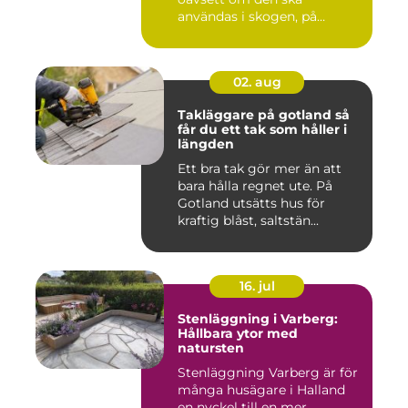
användas i skogen, på
gården ...
02. aug
Takläggare på gotland så
får du ett tak som håller i
längden
Ett bra tak gör mer än att
bara hålla regnet ute. På
Gotland utsätts hus för
kraftig blåst, saltstän...
16. jul
Stenläggning i Varberg:
Hållbara ytor med
natursten
Stenläggning Varberg är för
många husägare i Halland
en nyckel till en mer...