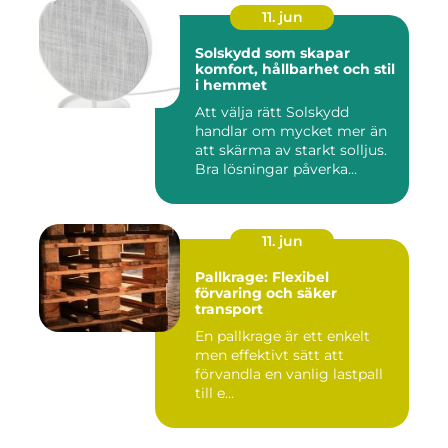
11. jun
Solskydd som skapar
komfort, hållbarhet och stil
i hemmet
Att välja rätt Solskydd
handlar om mycket mer än
att skärma av starkt solljus.
Bra lösningar påverka...
11. jun
Pallkrage: Flexibel
förvaring och säker
transport
En pallkrage är ett enkelt
men effektivt sätt att
förvandla en vanlig lastpall
till e...