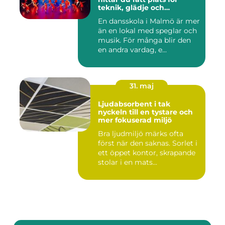
teknik, glädje och
utveckling
En dansskola i Malmö är mer
än en lokal med speglar och
musik. För många blir den
en andra vardag, e...
31. maj
Ljudabsorbent i tak
nyckeln till en tystare och
mer fokuserad miljö
Bra ljudmiljö märks ofta
först när den saknas. Sorlet i
ett öppet kontor, skrapande
stolar i en mats...