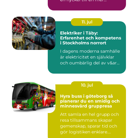
11. jul
Elektriker i Täby:
Erfarenhet och kompetens
i Stockholms norrort
I dagens moderna samhälle
är elektricitet en självklar
och oumbärlig del av v&ar...
10. jul
Hyra buss i göteborg så
planerar du en smidig och
minnesvärd gruppresa
Att samla en hel grupp och
resa tillsammans skapar
gemenskap, sparar tid och
gör logistiken enklare....