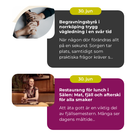
30. jun
Begravningsbyrå i
norrköping trygg
vägledning i en svår tid
När någon dör förändras allt
på en sekund. Sorgen tar
plats, samtidigt som
praktiska frågor kräver s...
30. jun
Restaurang för lunch i
Sälen: Mat, fjäll och afterski
för alla smaker
Att äta gott är en viktig del
av fjällsemestern. Många ser
dagens måltide...