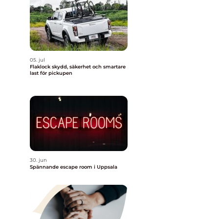
05. jul
Flaklock skydd, säkerhet och smartare
last för pickupen
30. jun
Spännande escape room i Uppsala