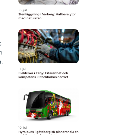
16. jul
Stenläggning i Varberg: Hållbara ytor
med natursten
s
h
.
11. jul
Elektriker i Täby: Erfarenhet och
kompetens i Stockholms norrort
10. jul
Hyra buss i göteborg så planerar du en