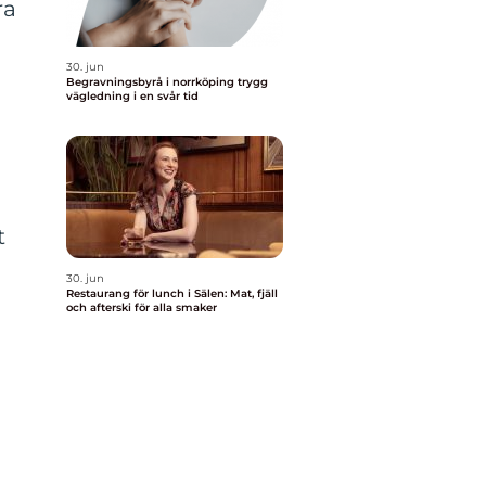
ra
30. jun
Begravningsbyrå i norrköping trygg
vägledning i en svår tid
t
h
30. jun
Restaurang för lunch i Sälen: Mat, fjäll
och afterski för alla smaker