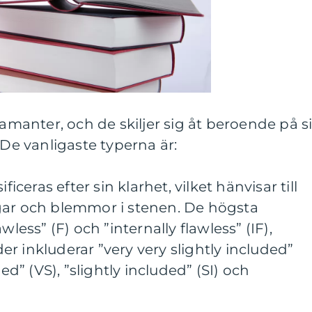
iamanter, och de skiljer sig åt beroende på s
 De vanligaste typerna är:
ficeras efter sin klarhet, vilket hänvisar till
gar och blemmor i stenen. De högsta
wless” (F) och ”internally flawless” (IF),
r inkluderar ”very very slightly included”
ded” (VS), ”slightly included” (SI) och