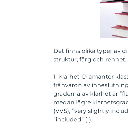
Det finns olika typer av d
struktur, färg och renhet.
1. Klarhet: Diamanter klassi
frånvaron av inneslutnin
graderna av klarhet är ”fla
medan lägre klarhetsgrade
(VVS), ”very slightly inclu
”included” (I).