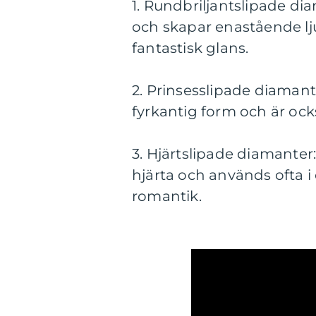
1. Rundbriljantslipade d
och skapar enastående lju
fantastisk glans.
2. Prinsesslipade diaman
fyrkantig form och är ock
3. Hjärtslipade diamanter
hjärta och används ofta 
romantik.