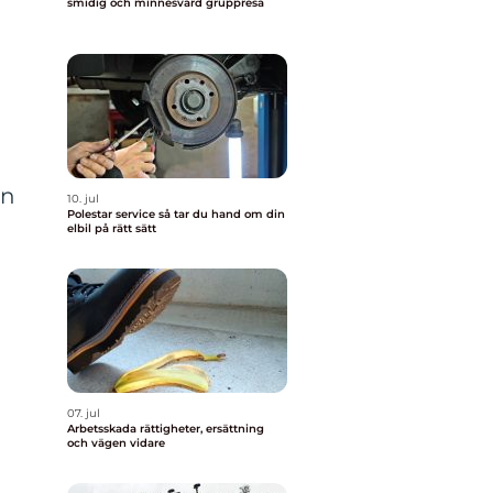
smidig och minnesvärd gruppresa
in
10. jul
Polestar service så tar du hand om din
elbil på rätt sätt
07. jul
Arbetsskada rättigheter, ersättning
och vägen vidare